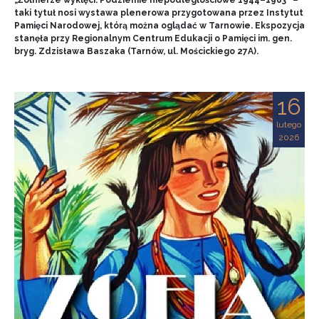
„Żołnierze wyklęci. Podziemie niepodległościowe 1944–1963” –
taki tytuł nosi wystawa plenerowa przygotowana przez Instytut
Pamięci Narodowej, którą można oglądać w Tarnowie. Ekspozycja
stanęła przy Regionalnym Centrum Edukacji o Pamięci im. gen.
bryg. Zdzisława Baszaka (Tarnów, ul. Mościckiego 27A).
16
lutego
2026