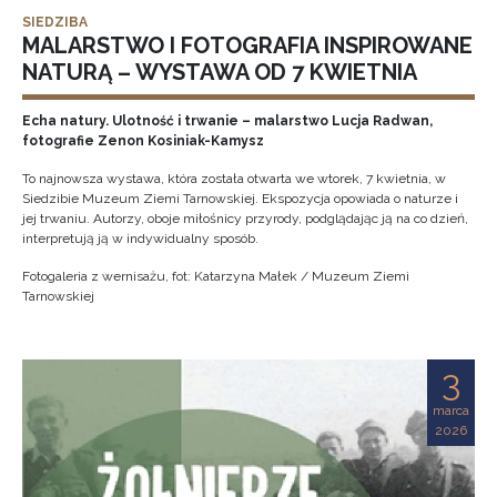
SIEDZIBA
MALARSTWO I FOTOGRAFIA INSPIROWANE
NATURĄ – WYSTAWA OD 7 KWIETNIA
Echa natury. Ulotność i trwanie – malarstwo Lucja Radwan,
fotografie Zenon Kosiniak-Kamysz
To najnowsza wystawa, która została otwarta we wtorek, 7 kwietnia, w
Siedzibie Muzeum Ziemi Tarnowskiej. Ekspozycja opowiada o naturze i
jej trwaniu. Autorzy, oboje miłośnicy przyrody, podglądając ją na co dzień,
interpretują ją w indywidualny sposób.
Fotogaleria z wernisażu, fot: Katarzyna Małek / Muzeum Ziemi
Tarnowskiej
3
marca
2026