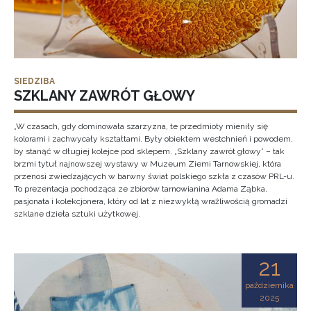
SIEDZIBA
SZKLANY ZAWRÓT GŁOWY
„W czasach, gdy dominowała szarzyzna, te przedmioty mieniły się
kolorami i zachwycały kształtami. Były obiektem westchnień i powodem,
by stanąć w długiej kolejce pod sklepem. „Szklany zawrót głowy” – tak
brzmi tytuł najnowszej wystawy w Muzeum Ziemi Tarnowskiej, która
przenosi zwiedzających w barwny świat polskiego szkła z czasów PRL-u.
To prezentacja pochodząca ze zbiorów tarnowianina Adama Ząbka,
pasjonata i kolekcjonera, który od lat z niezwykłą wrażliwością gromadzi
szklane dzieła sztuki użytkowej.
21
października
2025