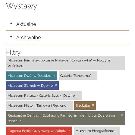
Wystawy
wystawy
Aktualne
Archiwalne
Filtry
Muzeum Pamiątek po Janie Matejce "Koryznówka" w Nowym
Wiśniczu
Muzeum Dwór w Dołędze
Galeria "Panorama"
Muzeum Zamek w Dębnie
Muzeum Ratusz - Galeria Sztuki Dawnej
Muzeum Historii Tarnowa i Regionu
Siedziba
Regionalne Centrum Edukacji o Pamięci im. gen. bryg. Zdzisława
Baszaka
Zagroda Felicji Curyłowej w Zalipiu
Muzeum Etnograficzne