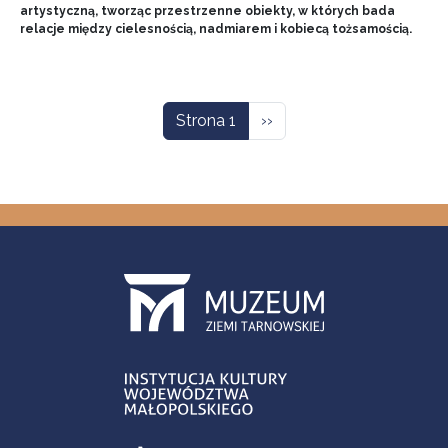
artystyczną, tworząc przestrzenne obiekty, w których bada
relacje między cielesnością, nadmiarem i kobiecą tożsamością.
Stronicowanie
Następna strona
Strona 1
››