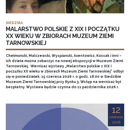
SIEDZIBA
MALARSTWO POLSKIE Z XIX I POCZĄTKU
XX WIEKU W ZBIORACH MUZEUM ZIEMI
TARNOWSKIEJ
Chełmoński, Malczewski, Wyspiański, Axentowicz, Kossak i inni –
ich dzieła można zobaczyć na nowej ekspozycji w Muzeum Ziemi
Tarnowskiej. Wernisaż wystawy „Malarstwo polskie z XIX i
początku XX wieku w zbiorach Muzeum Ziemi Tarnowskiej” odbył
się w poniedziałek, 15 czerwca 2026 r. o godz. 18:00 w Siedzibie
Muzeum Ziemi Tarnowskiej przy Rynku 3. Wstęp na wernisaż był
bezpłatny. Wystawa będzie czynna do 11 października 2026 r.
12
czerwca
2026