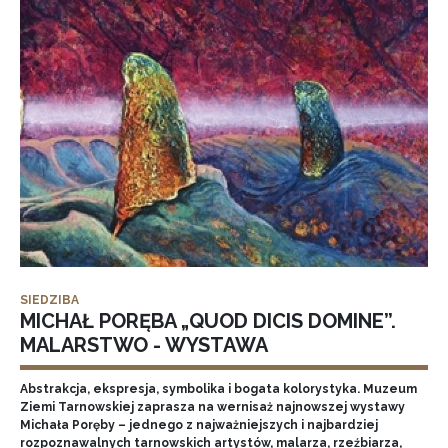
SIEDZIBA
MICHAŁ PORĘBA „QUOD DICIS DOMINE”.
MALARSTWO - WYSTAWA
Abstrakcja, ekspresja, symbolika i bogata kolorystyka. Muzeum
Ziemi Tarnowskiej zaprasza na wernisaż najnowszej wystawy
Michała Poręby – jednego z najważniejszych i najbardziej
rozpoznawalnych tarnowskich artystów, malarza, rzeźbiarza,