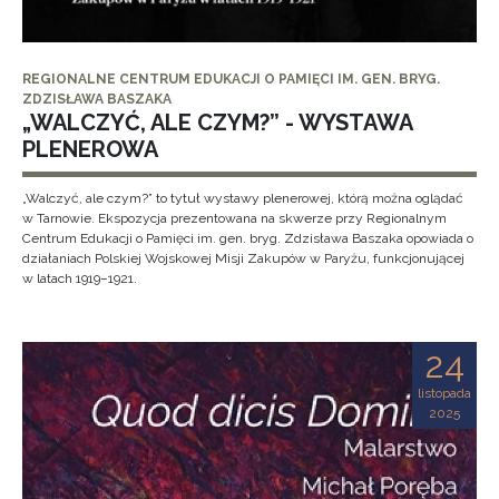
REGIONALNE CENTRUM EDUKACJI O PAMIĘCI IM. GEN. BRYG.
ZDZISŁAWA BASZAKA
„WALCZYĆ, ALE CZYM?” - WYSTAWA
PLENEROWA
„Walczyć, ale czym?” to tytuł wystawy plenerowej, którą można oglądać
w Tarnowie. Ekspozycja prezentowana na skwerze przy Regionalnym
Centrum Edukacji o Pamięci im. gen. bryg. Zdzisława Baszaka opowiada o
działaniach Polskiej Wojskowej Misji Zakupów w Paryżu, funkcjonującej
w latach 1919–1921.
24
listopada
2025