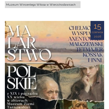
Muzeum Wincentego Witosa w Wierzchosławicach
15
czerwca
2026