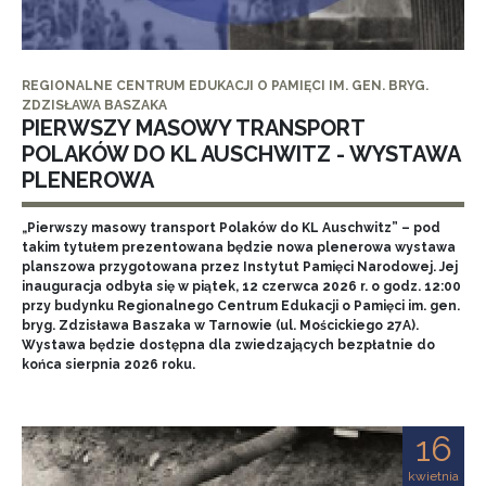
REGIONALNE CENTRUM EDUKACJI O PAMIĘCI IM. GEN. BRYG.
ZDZISŁAWA BASZAKA
PIERWSZY MASOWY TRANSPORT
POLAKÓW DO KL AUSCHWITZ - WYSTAWA
PLENEROWA
„Pierwszy masowy transport Polaków do KL Auschwitz” – pod
takim tytułem prezentowana będzie nowa plenerowa wystawa
planszowa przygotowana przez Instytut Pamięci Narodowej. Jej
inauguracja odbyła się w piątek, 12 czerwca 2026 r. o godz. 12:00
przy budynku Regionalnego Centrum Edukacji o Pamięci im. gen.
bryg. Zdzisława Baszaka w Tarnowie (ul. Mościckiego 27A).
Wystawa będzie dostępna dla zwiedzających bezpłatnie do
końca sierpnia 2026 roku.
16
kwietnia