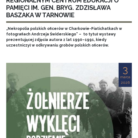
REGIONALNYM CENTRUM EDUKACJI O
PAMIĘCI IM. GEN. BRYG. ZDZISŁAWA
BASZAKA W TARNOWIE
„Nekropolia polskich oficerów w Charkowie-Piatichatkach w
fotografiach Andrzeja Świderskiego” – to tytuł wystawy
prezentującej zdjęcia autora z lat 1990–1991, kiedy
uczestniczył w odkrywaniu grobów polskich oficerów.
3
marca
2026