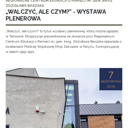
REGIONALNE CENTRUM EDUKACJI O PAMIĘCI IM. GEN. BRYG.
ZDZISŁAWA BASZAKA
„WALCZYĆ, ALE CZYM?” - WYSTAWA
PLENEROWA
„Walczyć, ale czym?” to tytuł wystawy plenerowej, którą można oglądać
w Tarnowie. Ekspozycja prezentowana na skwerze przy Regionalnym
Centrum Edukacji o Pamięci im. gen. bryg. Zdzisława Baszaka opowiada o
działaniach Polskiej Wojskowej Misji Zakupów w Paryżu, funkcjonującej
w latach 1919–1921.
7
października
2025