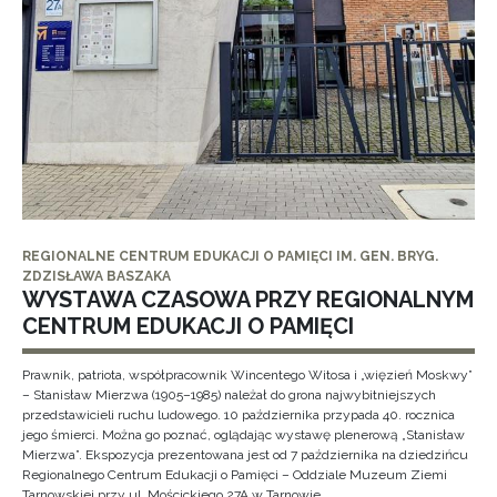
REGIONALNE CENTRUM EDUKACJI O PAMIĘCI IM. GEN. BRYG.
ZDZISŁAWA BASZAKA
WYSTAWA CZASOWA PRZY REGIONALNYM
CENTRUM EDUKACJI O PAMIĘCI
Prawnik, patriota, współpracownik Wincentego Witosa i „więzień Moskwy”
– Stanisław Mierzwa (1905–1985) należał do grona najwybitniejszych
przedstawicieli ruchu ludowego. 10 października przypada 40. rocznica
jego śmierci. Można go poznać, oglądając wystawę plenerową „Stanisław
Mierzwa”. Ekspozycja prezentowana jest od 7 października na dziedzińcu
Regionalnego Centrum Edukacji o Pamięci – Oddziale Muzeum Ziemi
Tarnowskiej przy ul. Mościckiego 27A w Tarnowie.