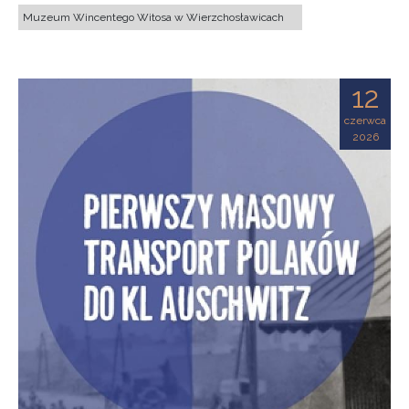
Muzeum Wincentego Witosa w Wierzchosławicach
12
czerwca
2026