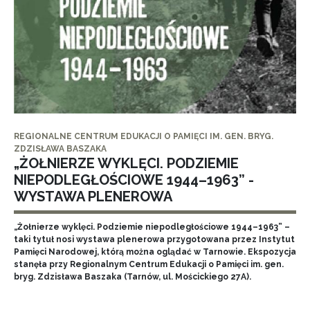
REGIONALNE CENTRUM EDUKACJI O PAMIĘCI IM. GEN. BRYG.
ZDZISŁAWA BASZAKA
„ŻOŁNIERZE WYKLĘCI. PODZIEMIE
NIEPODLEGŁOŚCIOWE 1944–1963” -
WYSTAWA PLENEROWA
„Żołnierze wyklęci. Podziemie niepodległościowe 1944–1963” –
taki tytuł nosi wystawa plenerowa przygotowana przez Instytut
Pamięci Narodowej, którą można oglądać w Tarnowie. Ekspozycja
stanęła przy Regionalnym Centrum Edukacji o Pamięci im. gen.
bryg. Zdzisława Baszaka (Tarnów, ul. Mościckiego 27A).