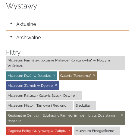
Wystawy
wystawy
Aktualne
Archiwalne
Filtry
Muzeum Pamiątek po Janie Matejce "Koryznówka" w Nowym
Wiśniczu
Muzeum Dwór w Dołędze
Galeria "Panorama"
Muzeum Zamek w Dębnie
Muzeum Ratusz - Galeria Sztuki Dawnej
Muzeum Historii Tarnowa i Regionu
Siedziba
Regionalne Centrum Edukacji o Pamięci im. gen. bryg. Zdzisława
Baszaka
Zagroda Felicji Curyłowej w Zalipiu
Muzeum Etnograficzne