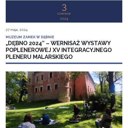
3
czerwca
2024
27 maja, 2024
MUZEUM ZAMEK W DĘBNIE
„DĘBNO 2024” – WERNISAŻ WYSTAWY
POPLENEROWEJ XV INTEGRACYJNEGO
PLENERU MALARSKIEGO