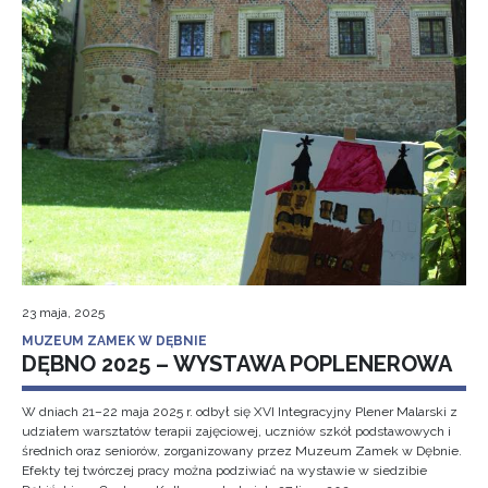
23 maja, 2025
MUZEUM ZAMEK W DĘBNIE
DĘBNO 2025 – WYSTAWA POPLENEROWA
W dniach 21–22 maja 2025 r. odbył się XVI Integracyjny Plener Malarski z
udziałem warsztatów terapii zajęciowej, uczniów szkół podstawowych i
średnich oraz seniorów, zorganizowany przez Muzeum Zamek w Dębnie.
Efekty tej twórczej pracy można podziwiać na wystawie w siedzibie