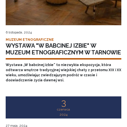
6 listopada, 2024
MUZEUM ETNOGRAFICZNE
WYSTAWA "W BABCINEJ IZBIE" W
MUZEUM ETNOGRAFICZNYM W TARNOWIE
Wystawa „W babcinej izbie” to niezwykła ekspozycja, która
odtwarza wnętrze tradycyjnej wiejskiej chaty z przełomu XIX i XX
wieku, umożliwiając zwiedzającym podróż w czasie i
doświadczenie życia dawnej wsi.
3
czerwca
2024
27 maja, 2024