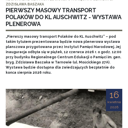
ZDZISŁAWA BASZAKA
PIERWSZY MASOWY TRANSPORT
POLAKÓW DO KL AUSCHWITZ - WYSTAWA
PLENEROWA
„Pierwszy masowy transport Polaków do KL Auschwitz” – pod
takim tytułem prezentowana będzie nowa plenerowa wystawa
planszowa przygotowana przez Instytut Pamięci Narodowej. Jej
inauguracja odbyła się w piątek, 12 czerwca 2026 r. o godz. 12:00
przy budynku Regionalnego Centrum Edukacji o Pamięci im. gen.
bryg. Zdzisława Baszaka w Tarnowie (ul. Mościckiego 27A).
Wystawa będzie dostępna dla zwiedzających bezpłatnie do
końca sierpnia 2026 roku.
16
kwietnia
2026