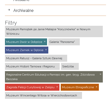
Archiwalne
Filtry
Muzeum Pamiątek po Janie Matejce "Koryznówka" w Nowym
Wiśniczu
Muzeum Dwór w Dołędze
Galeria "Panorama"
Muzeum Zamek w Dębnie
Muzeum Ratusz - Galeria Sztuki Dawnej
Muzeum Historii Tarnowa i Regionu
Siedziba
Regionalne Centrum Edukacji o Pamięci im. gen. bryg. Zdzisława
Baszaka
Zagroda Felicji Curyłowej w Zalipiu
Muzeum Etnograficzne
Muzeum Wincentego Witosa w Wierzchosławicach