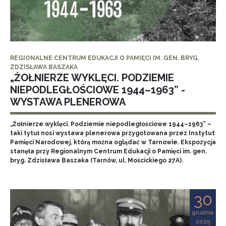
REGIONALNE CENTRUM EDUKACJI O PAMIĘCI IM. GEN. BRYG.
ZDZISŁAWA BASZAKA
„ŻOŁNIERZE WYKLĘCI. PODZIEMIE
NIEPODLEGŁOŚCIOWE 1944–1963” -
WYSTAWA PLENEROWA
„Żołnierze wyklęci. Podziemie niepodległościowe 1944–1963” –
taki tytuł nosi wystawa plenerowa przygotowana przez Instytut
Pamięci Narodowej, którą można oglądać w Tarnowie. Ekspozycja
stanęła przy Regionalnym Centrum Edukacji o Pamięci im. gen.
bryg. Zdzisława Baszaka (Tarnów, ul. Mościckiego 27A).
30
grudnia
2025