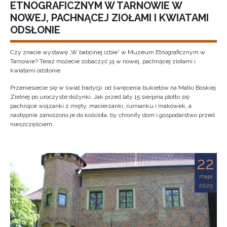
ETNOGRAFICZNYM W TARNOWIE W
NOWEJ, PACHNĄCEJ ZIOŁAMI I KWIATAMI
ODSŁONIE
Czy znacie wystawę „W babcinej izbie” w Muzeum Etnograficznym w
Tarnowie? Teraz możecie zobaczyć ją w nowej, pachnącej ziołami i
kwiatami odsłonie.
Przeniesiecie się w świat tradycji: od święcenia bukietów na Matki Boskiej
Zielnej po uroczyste dożynki. Jak przed laty 15 sierpnia plotło się
pachnące wiązanki z mięty, macierzanki, rumianku i makówek, a
następnie zanoszono je do kościoła, by chroniły dom i gospodarstwo przed
nieszczęściem.
22
maja
2025