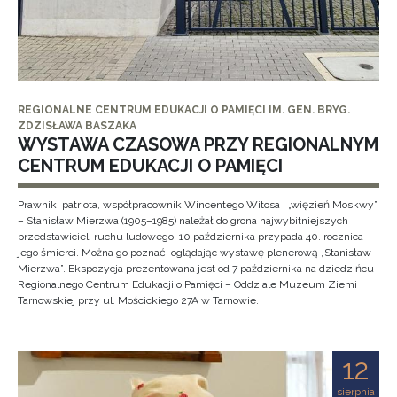
REGIONALNE CENTRUM EDUKACJI O PAMIĘCI IM. GEN. BRYG.
ZDZISŁAWA BASZAKA
WYSTAWA CZASOWA PRZY REGIONALNYM
CENTRUM EDUKACJI O PAMIĘCI
Prawnik, patriota, współpracownik Wincentego Witosa i „więzień Moskwy”
– Stanisław Mierzwa (1905–1985) należał do grona najwybitniejszych
przedstawicieli ruchu ludowego. 10 października przypada 40. rocznica
jego śmierci. Można go poznać, oglądając wystawę plenerową „Stanisław
Mierzwa”. Ekspozycja prezentowana jest od 7 października na dziedzińcu
Regionalnego Centrum Edukacji o Pamięci – Oddziale Muzeum Ziemi
Tarnowskiej przy ul. Mościckiego 27A w Tarnowie.
12
sierpnia