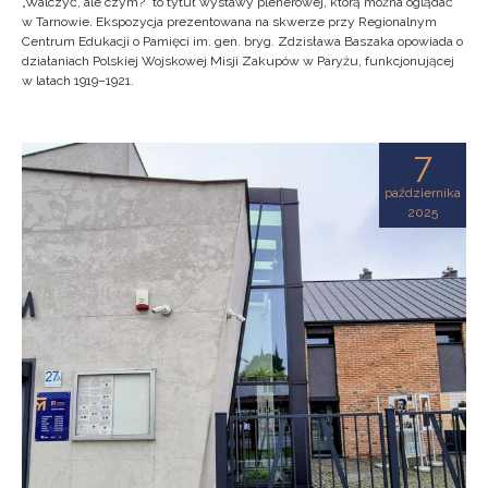
„Walczyć, ale czym?” to tytuł wystawy plenerowej, którą można oglądać
w Tarnowie. Ekspozycja prezentowana na skwerze przy Regionalnym
Centrum Edukacji o Pamięci im. gen. bryg. Zdzisława Baszaka opowiada o
działaniach Polskiej Wojskowej Misji Zakupów w Paryżu, funkcjonującej
w latach 1919–1921.
7
października
2025