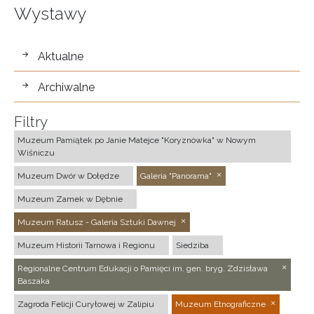
Wystawy
wystawy
Aktualne
Archiwalne
Filtry
Muzeum Pamiątek po Janie Matejce "Koryznówka" w Nowym
Wiśniczu
Muzeum Dwór w Dołędze
Galeria "Panorama"
Muzeum Zamek w Dębnie
Muzeum Ratusz - Galeria Sztuki Dawnej
Muzeum Historii Tarnowa i Regionu
Siedziba
Regionalne Centrum Edukacji o Pamięci im. gen. bryg. Zdzisława
Baszaka
Zagroda Felicji Curyłowej w Zalipiu
Muzeum Etnograficzne