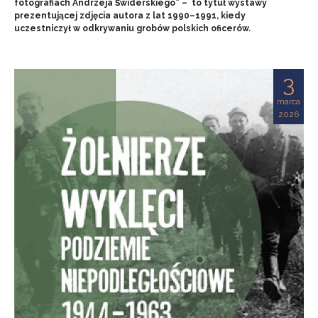
fotografiach Andrzeja Świderskiego” – to tytuł wystawy
prezentującej zdjęcia autora z lat 1990–1991, kiedy
uczestniczył w odkrywaniu grobów polskich oficerów.
3
marca
2026