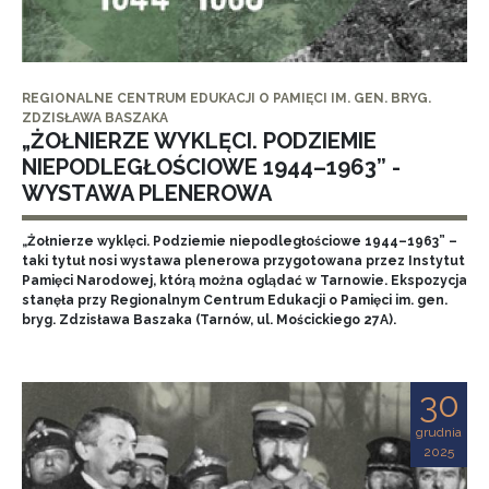
REGIONALNE CENTRUM EDUKACJI O PAMIĘCI IM. GEN. BRYG.
ZDZISŁAWA BASZAKA
„ŻOŁNIERZE WYKLĘCI. PODZIEMIE
NIEPODLEGŁOŚCIOWE 1944–1963” -
WYSTAWA PLENEROWA
„Żołnierze wyklęci. Podziemie niepodległościowe 1944–1963” –
taki tytuł nosi wystawa plenerowa przygotowana przez Instytut
Pamięci Narodowej, którą można oglądać w Tarnowie. Ekspozycja
stanęła przy Regionalnym Centrum Edukacji o Pamięci im. gen.
bryg. Zdzisława Baszaka (Tarnów, ul. Mościckiego 27A).
30
grudnia
2025