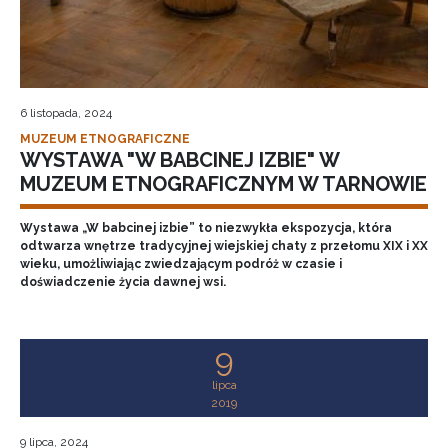
6 listopada, 2024
MUZEUM ETNOGRAFICZNE
WYSTAWA "W BABCINEJ IZBIE" W
MUZEUM ETNOGRAFICZNYM W TARNOWIE
Wystawa „W babcinej izbie” to niezwykła ekspozycja, która
odtwarza wnętrze tradycyjnej wiejskiej chaty z przełomu XIX i XX
wieku, umożliwiając zwiedzającym podróż w czasie i
doświadczenie życia dawnej wsi.
9
lipca
2019
9 lipca, 2024