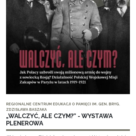
REGIONALNE CENTRUM EDUKACJI O PAMIĘCI IM. GEN. BRYG.
ZDZISŁAWA BASZAKA
„WALCZYĆ, ALE CZYM?” - WYSTAWA
PLENEROWA