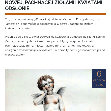
NOWEJ, PACHNĄCEJ ZIOŁAMI I KWIATAMI
ODSŁONIE
Czy znacie wystawę „W babcinej izbie” w Muzeum Etnograficznym w
Tarnowie? Teraz możecie zobaczyć ją w nowej, pachnącej ziołami i
kwiatami odsłonie.
Przeniesiecie się w świat tradycji: od święcenia bukietów na Matki Boskiej
Zielnej po uroczyste dożynki. Jak przed laty 15 sierpnia plotło się
pachnące wiązanki z mięty, macierzanki, rumianku i makówek, a
następnie zanoszono je do kościoła, by chroniły dom i gospodarstwo przed
nieszczęściem.
6
czerwca
2025