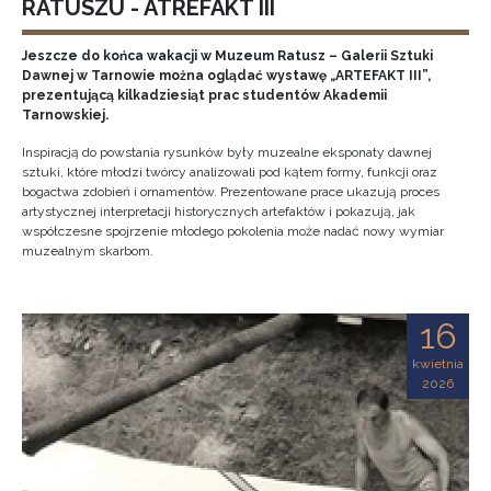
RATUSZU - ATREFAKT III
Jeszcze do końca wakacji w Muzeum Ratusz – Galerii Sztuki
Dawnej w Tarnowie można oglądać wystawę „ARTEFAKT III”,
prezentującą kilkadziesiąt prac studentów Akademii
Tarnowskiej.
Inspiracją do powstania rysunków były muzealne eksponaty dawnej
sztuki, które młodzi twórcy analizowali pod kątem formy, funkcji oraz
bogactwa zdobień i ornamentów. Prezentowane prace ukazują proces
artystycznej interpretacji historycznych artefaktów i pokazują, jak
współczesne spojrzenie młodego pokolenia może nadać nowy wymiar
muzealnym skarbom.
16
kwietnia
2026