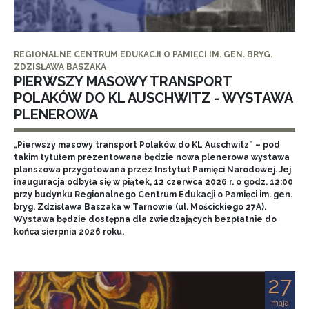
REGIONALNE CENTRUM EDUKACJI O PAMIĘCI IM. GEN. BRYG.
ZDZISŁAWA BASZAKA
PIERWSZY MASOWY TRANSPORT
POLAKÓW DO KL AUSCHWITZ - WYSTAWA
PLENEROWA
„Pierwszy masowy transport Polaków do KL Auschwitz” – pod
takim tytułem prezentowana będzie nowa plenerowa wystawa
planszowa przygotowana przez Instytut Pamięci Narodowej. Jej
inauguracja odbyła się w piątek, 12 czerwca 2026 r. o godz. 12:00
przy budynku Regionalnego Centrum Edukacji o Pamięci im. gen.
bryg. Zdzisława Baszaka w Tarnowie (ul. Mościckiego 27A).
Wystawa będzie dostępna dla zwiedzających bezpłatnie do
końca sierpnia 2026 roku.
27
maja