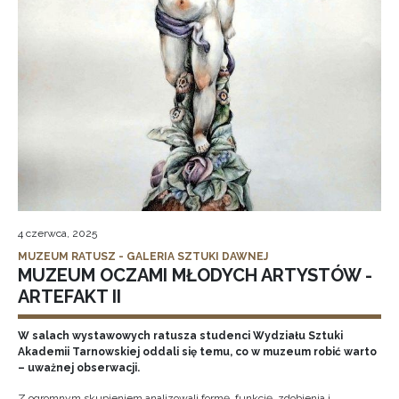
4 czerwca, 2025
MUZEUM RATUSZ - GALERIA SZTUKI DAWNEJ
MUZEUM OCZAMI MŁODYCH ARTYSTÓW -
ARTEFAKT II
W salach wystawowych ratusza studenci Wydziału Sztuki
Akademii Tarnowskiej oddali się temu, co w muzeum robić warto
– uważnej obserwacji.
Z ogromnym skupieniem analizowali formę, funkcję, zdobienia i