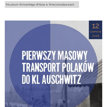
Muzeum Wincentego Witosa w Wierzchosławicach
12
czerwca
2026