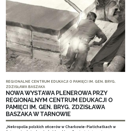
REGIONALNE CENTRUM EDUKACJI O PAMIĘCI IM. GEN. BRYG.
ZDZISŁAWA BASZAKA
NOWA WYSTAWA PLENEROWA PRZY
REGIONALNYM CENTRUM EDUKACJI O
PAMIĘCI IM. GEN. BRYG. ZDZISŁAWA
BASZAKA W TARNOWIE
„Nekropolia polskich oficerów w Charkowie-Piatichatkach w