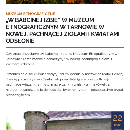
MUZEUM ETNOGRAFICZNE
„W BABCINEJ IZBIE” W MUZEUM
ETNOGRAFICZNYM W TARNOWIE W
NOWEJ, PACHNĄCEJ ZIOŁAMI I KWIATAMI
ODSŁONIE
Czy znacie wystawę „W babcinej izbie” w Muzeum Etnograficznym w
Tarnowie? Teraz możecie zobaczyć ją w nowej, pachnącej ziołami i
kwiatami odsłonie.
Przeniesiecie się w świat tradycji: od święcenia bukietów na Matki Boskiej
Zielnej po uroczyste dożynki. Jak przed laty 15 sierpnia plotło się
pachnące wiązanki z mięty, macierzanki, rumianku i makówek, a
następnie zanoszono je do kościoła, by chroniły dom i gospodarstwo przed
nieszczęściem.
22
maja