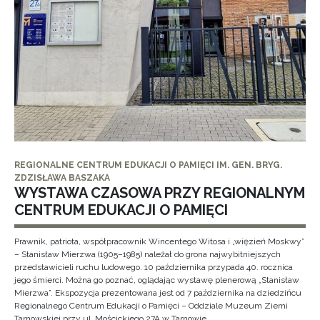
REGIONALNE CENTRUM EDUKACJI O PAMIĘCI IM. GEN. BRYG.
ZDZISŁAWA BASZAKA
WYSTAWA CZASOWA PRZY REGIONALNYM
CENTRUM EDUKACJI O PAMIĘCI
Prawnik, patriota, współpracownik Wincentego Witosa i „więzień Moskwy”
– Stanisław Mierzwa (1905–1985) należał do grona najwybitniejszych
przedstawicieli ruchu ludowego. 10 października przypada 40. rocznica
jego śmierci. Można go poznać, oglądając wystawę plenerową „Stanisław
Mierzwa”. Ekspozycja prezentowana jest od 7 października na dziedzińcu
Regionalnego Centrum Edukacji o Pamięci – Oddziale Muzeum Ziemi
Tarnowskiej przy ul. Mościckiego 27A w Tarnowie.