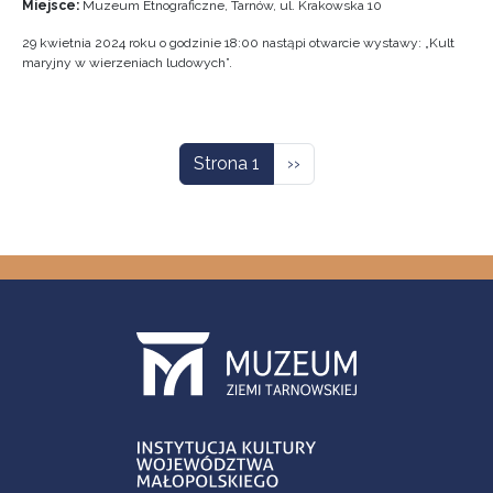
Miejsce:
Muzeum Etnograficzne, Tarnów, ul. Krakowska 10
29 kwietnia 2024 roku o godzinie 18:00 nastąpi otwarcie wystawy: „Kult
maryjny w wierzeniach ludowych”.
Stronicowanie
Następna strona
Strona 1
››