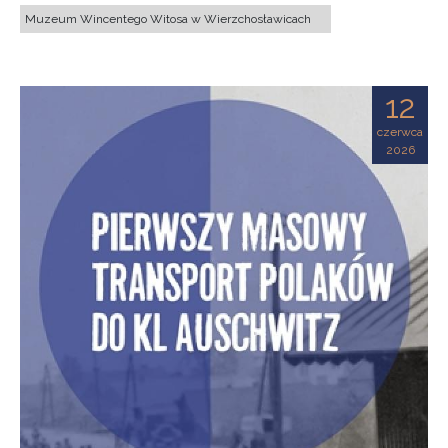
Muzeum Wincentego Witosa w Wierzchosławicach
12
czerwca
2026