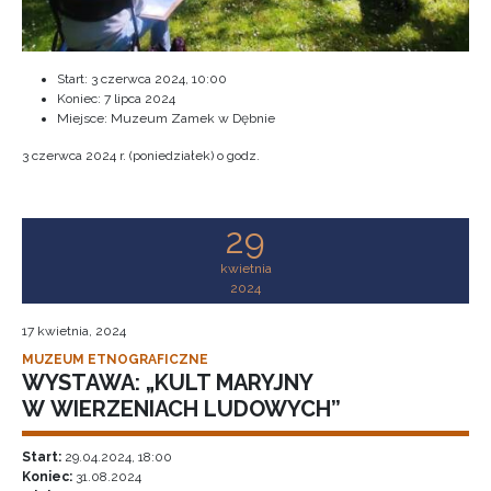
Start:
3 czerwca 2024, 10:00
Koniec:
7 lipca 2024
Miejsce: Muzeum Zamek w Dębnie
3 czerwca 2024 r. (poniedziałek) o godz.
29
kwietnia
2024
17 kwietnia, 2024
MUZEUM ETNOGRAFICZNE
WYSTAWA: „KULT MARYJNY
W WIERZENIACH LUDOWYCH”
Start:
29.04.2024, 18:00
Koniec:
31.08.2024