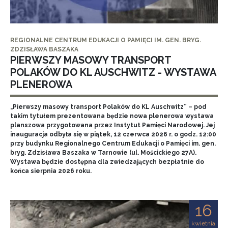
REGIONALNE CENTRUM EDUKACJI O PAMIĘCI IM. GEN. BRYG.
ZDZISŁAWA BASZAKA
PIERWSZY MASOWY TRANSPORT
POLAKÓW DO KL AUSCHWITZ - WYSTAWA
PLENEROWA
„Pierwszy masowy transport Polaków do KL Auschwitz” – pod
takim tytułem prezentowana będzie nowa plenerowa wystawa
planszowa przygotowana przez Instytut Pamięci Narodowej. Jej
inauguracja odbyła się w piątek, 12 czerwca 2026 r. o godz. 12:00
przy budynku Regionalnego Centrum Edukacji o Pamięci im. gen.
bryg. Zdzisława Baszaka w Tarnowie (ul. Mościckiego 27A).
Wystawa będzie dostępna dla zwiedzających bezpłatnie do
końca sierpnia 2026 roku.
16
kwietnia