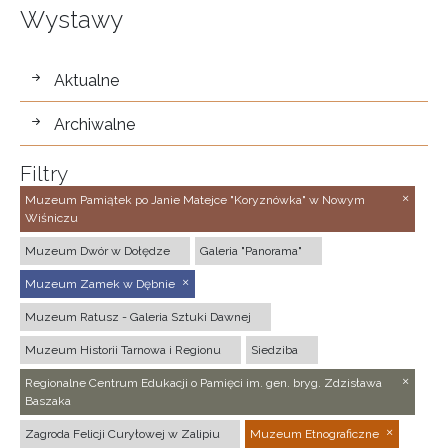
Wystawy
wystawy
Aktualne
Archiwalne
Filtry
Muzeum Pamiątek po Janie Matejce "Koryznówka" w Nowym
Wiśniczu
Muzeum Dwór w Dołędze
Galeria "Panorama"
Muzeum Zamek w Dębnie
Muzeum Ratusz - Galeria Sztuki Dawnej
Muzeum Historii Tarnowa i Regionu
Siedziba
Regionalne Centrum Edukacji o Pamięci im. gen. bryg. Zdzisława
Baszaka
Zagroda Felicji Curyłowej w Zalipiu
Muzeum Etnograficzne