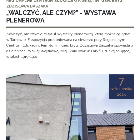
REGIONALNE CENTRUM EDUKACJI O PAMIĘCI IM. GEN. BRYG.
ZDZISŁAWA BASZAKA
„WALCZYĆ, ALE CZYM?” - WYSTAWA
PLENEROWA
„Walczyć, ale czym?” to tytuł wystawy plenerowej, którą można oglądać
w Tarnowie. Ekspozycja prezentowana na skwerze przy Regionalnym
Centrum Edukacji o Pamięci im. gen. bryg. Zdzisława Baszaka opowiada o
działaniach Polskiej Wojskowej Misji Zakupów w Paryżu, funkcjonującej
w latach 1919–1921.
7
października
2025