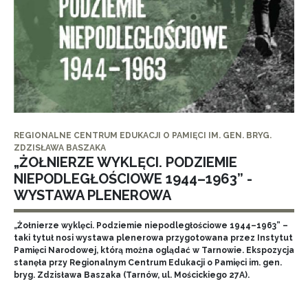
REGIONALNE CENTRUM EDUKACJI O PAMIĘCI IM. GEN. BRYG.
ZDZISŁAWA BASZAKA
„ŻOŁNIERZE WYKLĘCI. PODZIEMIE
NIEPODLEGŁOŚCIOWE 1944–1963” -
WYSTAWA PLENEROWA
„Żołnierze wyklęci. Podziemie niepodległościowe 1944–1963” –
taki tytuł nosi wystawa plenerowa przygotowana przez Instytut
Pamięci Narodowej, którą można oglądać w Tarnowie. Ekspozycja
stanęła przy Regionalnym Centrum Edukacji o Pamięci im. gen.
bryg. Zdzisława Baszaka (Tarnów, ul. Mościckiego 27A).