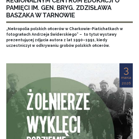
REGIONALNYM CENTRUM EDUKACJI O
PAMIĘCI IM. GEN. BRYG. ZDZISŁAWA
BASZAKA W TARNOWIE
„Nekropolia polskich oficerów w Charkowie-Piatichatkach w
fotografiach Andrzeja Świderskiego” – to tytuł wystawy
prezentującej zdjęcia autora z lat 1990–1991, kiedy
uczestniczył w odkrywaniu grobów polskich oficerów.
3
marca
2026