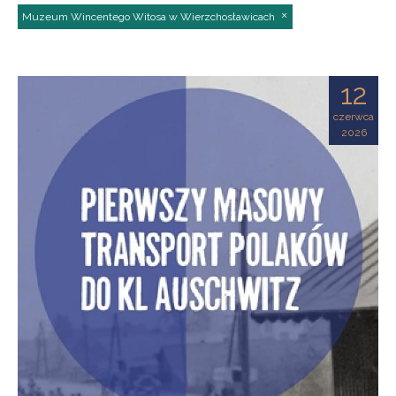
Muzeum Wincentego Witosa w Wierzchosławicach
12
czerwca
2026