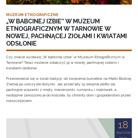
MUZEUM ETNOGRAFICZNE
„W BABCINEJ IZBIE” W MUZEUM
ETNOGRAFICZNYM W TARNOWIE W
NOWEJ, PACHNĄCEJ ZIOŁAMI I KWIATAMI
ODSŁONIE
Czy znacie wystawę „W babcinej izbie” w Muzeum Etnograficznym w
Tarnowie? Teraz możecie zobaczyć ją w nowej, pachnącej ziołami i
kwiatami odsłonie.
Przeniesiecie się w świat tradycji: od święcenia bukietów na Matki Boskiej
Zielnej po uroczyste dożynki. Jak przed laty 15 sierpnia plotło się
pachnące wiązanki z mięty, macierzanki, rumianku i makówek, a
następnie zanoszono je do kościoła, by chroniły dom i gospodarstwo przed
nieszczęściem.
18
stycznia