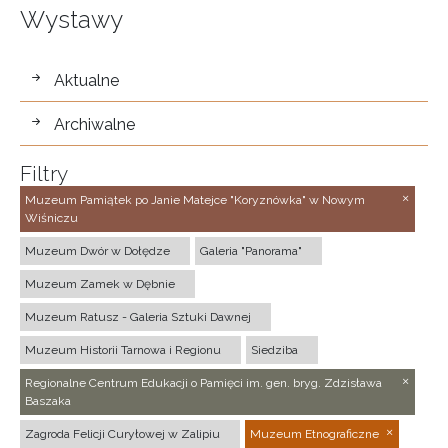
Wystawy
wystawy
Aktualne
Archiwalne
Filtry
Muzeum Pamiątek po Janie Matejce "Koryznówka" w Nowym
Wiśniczu
Muzeum Dwór w Dołędze
Galeria "Panorama"
Muzeum Zamek w Dębnie
Muzeum Ratusz - Galeria Sztuki Dawnej
Muzeum Historii Tarnowa i Regionu
Siedziba
Regionalne Centrum Edukacji o Pamięci im. gen. bryg. Zdzisława
Baszaka
Zagroda Felicji Curyłowej w Zalipiu
Muzeum Etnograficzne