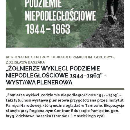
REGIONALNE CENTRUM EDUKACJI O PAMIĘCI IM. GEN. BRYG.
ZDZISŁAWA BASZAKA
„ŻOŁNIERZE WYKLĘCI. PODZIEMIE
NIEPODLEGŁOŚCIOWE 1944–1963” -
WYSTAWA PLENEROWA
„Żołnierze wyklęci. Podziemie niepodległościowe 1944–1963” –
taki tytuł nosi wystawa plenerowa przygotowana przez Instytut
Pamięci Narodowej, którą można oglądać w Tarnowie. Ekspozycja
stanęła przy Regionalnym Centrum Edukacji o Pamięci im. gen.
bryg. Zdzisława Baszaka (Tarnów, ul. Mościckiego 27A).