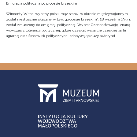
Emigracja polityczna po procesie brzeskim
Wincenty Witos, wybitny polski mąż stanu, w okresie międzywojennym
został niesłusznie skazany w tzw. „procesie brzeskim”. 28 września 1933 r.
został zmuszony do emigracji politycznej. Wybrał Czechosłowację, znaną
wówczas z tolerancji politycznej, gdzie uzyskał wsparcie czeskiej partii
agrarnej oraz środowisk politycznych, zdobywając duży autorytet.