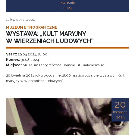
kwietnia
2024
17 kwietnia, 2024
MUZEUM ETNOGRAFICZNE
WYSTAWA: „KULT MARYJNY
W WIERZENIACH LUDOWYCH”
Start:
29.04.2024, 18:00
Koniec:
31.08.2024
Miejsce:
Muzeum Etnograficzne, Tarnów, ul. Krakowska 10
29 kwietnia 2024 roku o godzinie 18:00 nastąpi otwarcie wystawy: „Kult
maryjny w wierzeniach ludowych”.
20
listopada
2023