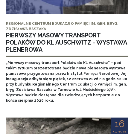
REGIONALNE CENTRUM EDUKACJI O PAMIĘCI IM. GEN. BRYG.
ZDZISŁAWA BASZAKA
PIERWSZY MASOWY TRANSPORT
POLAKÓW DO KL AUSCHWITZ - WYSTAWA
PLENEROWA
„Pierwszy masowy transport Polaków do KL Auschwitz” – pod
takim tytułem prezentowana będzie nowa plenerowa wystawa
planszowa przygotowana przez Instytut Pamięci Narodowej. Jej
inauguracja odbyła się w piątek, 12 czerwca 2026 r. o godz. 12:00
przy budynku Regionalnego Centrum Edukacji o Pamięci im. gen.
bryg. Zdzisława Baszaka w Tarnowie (ul. Mościckiego 27A).
Wystawa będzie dostępna dla zwiedzających bezpłatnie do
końca sierpnia 2026 roku.
16
kwietnia