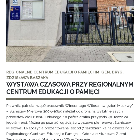
REGIONALNE CENTRUM EDUKACJI O PAMIĘCI IM. GEN. BRYG.
ZDZISŁAWA BASZAKA
WYSTAWA CZASOWA PRZY REGIONALNYM
CENTRUM EDUKACJI O PAMIĘCI
Prawnik, patriota, współpracownik Wincentego Witosa i „więzień Moskwy”
– Stanisław Mierzwa (1905–1985) należał do grona najwybitniejszych
przedstawicieli ruchu ludowego. 10 października przypada 40. rocznica
jego śmierci. Można go poznać, oglądając wystawę plenerową „Stanisław
Mierzwa”. Ekspozycja prezentowana jest od 7 października na dziedzińcu
Regionalnego Centrum Edukacji o Pamięci – Oddziale Muzeum Ziemi
Tarnowskiej przy ul. Mościckiego 27A w Tarnowie.