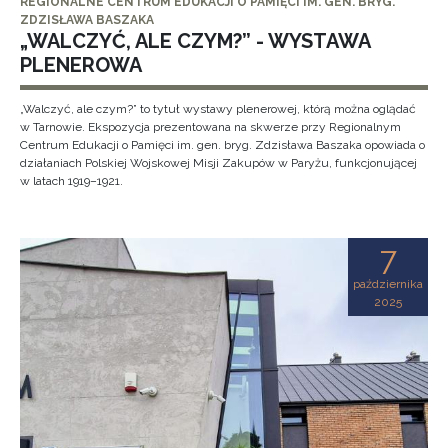
REGIONALNE CENTRUM EDUKACJI O PAMIĘCI IM. GEN. BRYG.
ZDZISŁAWA BASZAKA
„WALCZYĆ, ALE CZYM?” - WYSTAWA
PLENEROWA
„Walczyć, ale czym?” to tytuł wystawy plenerowej, którą można oglądać
w Tarnowie. Ekspozycja prezentowana na skwerze przy Regionalnym
Centrum Edukacji o Pamięci im. gen. bryg. Zdzisława Baszaka opowiada o
działaniach Polskiej Wojskowej Misji Zakupów w Paryżu, funkcjonującej
w latach 1919–1921.
7
października
2025