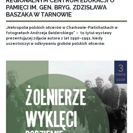
REGIONALNYM CENTRUM EDUKACJI O
PAMIĘCI IM. GEN. BRYG. ZDZISŁAWA
BASZAKA W TARNOWIE
„Nekropolia polskich oficerów w Charkowie-Piatichatkach w
fotografiach Andrzeja Świderskiego” – to tytuł wystawy
prezentującej zdjęcia autora z lat 1990–1991, kiedy
uczestniczył w odkrywaniu grobów polskich oficerów.
3
marca
2026