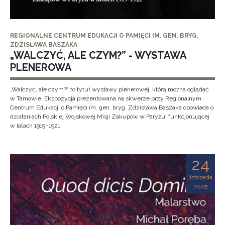
REGIONALNE CENTRUM EDUKACJI O PAMIĘCI IM. GEN. BRYG.
ZDZISŁAWA BASZAKA
„WALCZYĆ, ALE CZYM?” - WYSTAWA
PLENEROWA
„Walczyć, ale czym?” to tytuł wystawy plenerowej, którą można oglądać
w Tarnowie. Ekspozycja prezentowana na skwerze przy Regionalnym
Centrum Edukacji o Pamięci im. gen. bryg. Zdzisława Baszaka opowiada o
działaniach Polskiej Wojskowej Misji Zakupów w Paryżu, funkcjonującej
w latach 1919–1921.
24
listopada
2025