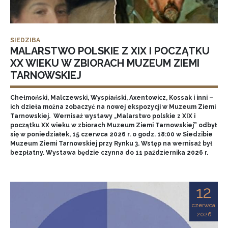
SIEDZIBA
MALARSTWO POLSKIE Z XIX I POCZĄTKU
XX WIEKU W ZBIORACH MUZEUM ZIEMI
TARNOWSKIEJ
Chełmoński, Malczewski, Wyspiański, Axentowicz, Kossak i inni –
ich dzieła można zobaczyć na nowej ekspozycji w Muzeum Ziemi
Tarnowskiej. Wernisaż wystawy „Malarstwo polskie z XIX i
początku XX wieku w zbiorach Muzeum Ziemi Tarnowskiej” odbył
się w poniedziałek, 15 czerwca 2026 r. o godz. 18:00 w Siedzibie
Muzeum Ziemi Tarnowskiej przy Rynku 3. Wstęp na wernisaż był
bezpłatny. Wystawa będzie czynna do 11 października 2026 r.
12
czerwca
2026