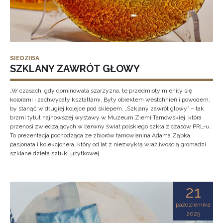
SIEDZIBA
SZKLANY ZAWRÓT GŁOWY
„W czasach, gdy dominowała szarzyzna, te przedmioty mieniły się
kolorami i zachwycały kształtami. Były obiektem westchnień i powodem,
by stanąć w długiej kolejce pod sklepem. „Szklany zawrót głowy” – tak
brzmi tytuł najnowszej wystawy w Muzeum Ziemi Tarnowskiej, która
przenosi zwiedzających w barwny świat polskiego szkła z czasów PRL-u.
To prezentacja pochodząca ze zbiorów tarnowianina Adama Ząbka,
pasjonata i kolekcjonera, który od lat z niezwykłą wrażliwością gromadzi
szklane dzieła sztuki użytkowej.
21
października
2025