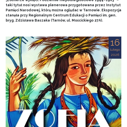
„Żołnierze wyklęci. Podziemie niepodległościowe 1944–1963” –
taki tytuł nosi wystawa plenerowa przygotowana przez Instytut
Pamięci Narodowej, którą można oglądać w Tarnowie. Ekspozycja
stanęła przy Regionalnym Centrum Edukacji o Pamięci im. gen.
bryg. Zdzisława Baszaka (Tarnów, ul. Mościckiego 27A).
16
lutego
2026