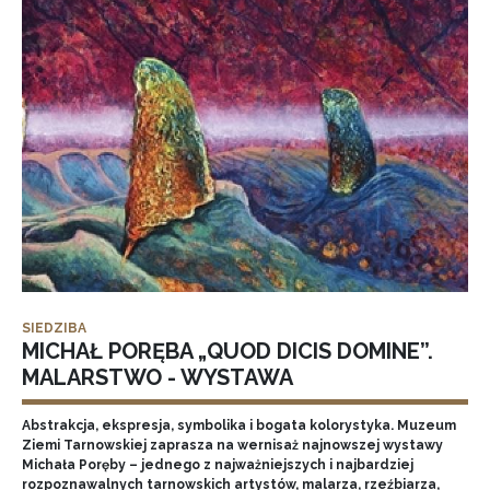
SIEDZIBA
MICHAŁ PORĘBA „QUOD DICIS DOMINE”.
MALARSTWO - WYSTAWA
Abstrakcja, ekspresja, symbolika i bogata kolorystyka. Muzeum
Ziemi Tarnowskiej zaprasza na wernisaż najnowszej wystawy
Michała Poręby – jednego z najważniejszych i najbardziej
rozpoznawalnych tarnowskich artystów, malarza, rzeźbiarza,