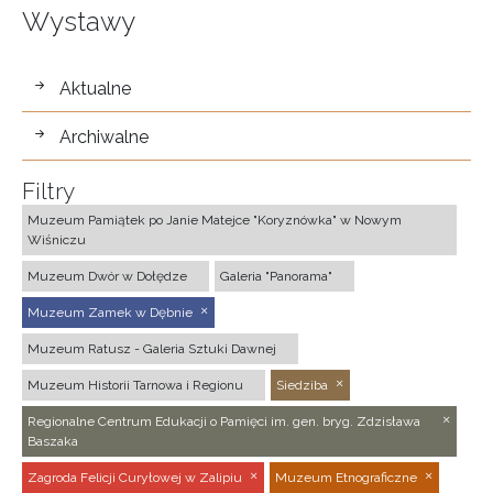
Wystawy
wystawy
Aktualne
Archiwalne
Filtry
Muzeum Pamiątek po Janie Matejce "Koryznówka" w Nowym
Wiśniczu
Muzeum Dwór w Dołędze
Galeria "Panorama"
Muzeum Zamek w Dębnie
Muzeum Ratusz - Galeria Sztuki Dawnej
Muzeum Historii Tarnowa i Regionu
Siedziba
Regionalne Centrum Edukacji o Pamięci im. gen. bryg. Zdzisława
Baszaka
Zagroda Felicji Curyłowej w Zalipiu
Muzeum Etnograficzne