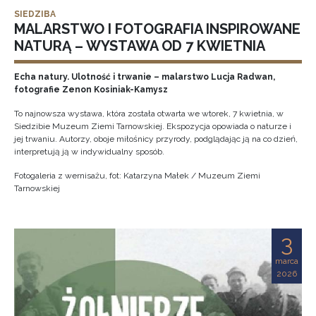
SIEDZIBA
MALARSTWO I FOTOGRAFIA INSPIROWANE
NATURĄ – WYSTAWA OD 7 KWIETNIA
Echa natury. Ulotność i trwanie – malarstwo Lucja Radwan,
fotografie Zenon Kosiniak-Kamysz
To najnowsza wystawa, która została otwarta we wtorek, 7 kwietnia, w
Siedzibie Muzeum Ziemi Tarnowskiej. Ekspozycja opowiada o naturze i
jej trwaniu. Autorzy, oboje miłośnicy przyrody, podglądając ją na co dzień,
interpretują ją w indywidualny sposób.
Fotogaleria z wernisażu, fot: Katarzyna Małek / Muzeum Ziemi
Tarnowskiej
3
marca
2026