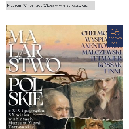
Muzeum Wincentego Witosa w Wierzchosławicach
15
czerwca
2026