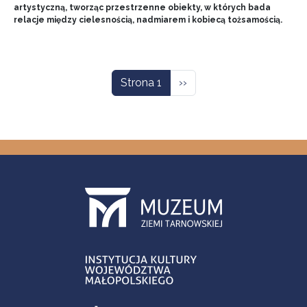
artystyczną, tworząc przestrzenne obiekty, w których bada
relacje między cielesnością, nadmiarem i kobiecą tożsamością.
Stronicowanie
Następna strona
Strona 1
››