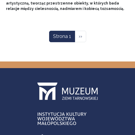
artystyczną, tworząc przestrzenne obiekty, w których bada
relacje między cielesnością, nadmiarem i kobiecą tożsamością.
Stronicowanie
Następna strona
Strona 1
››