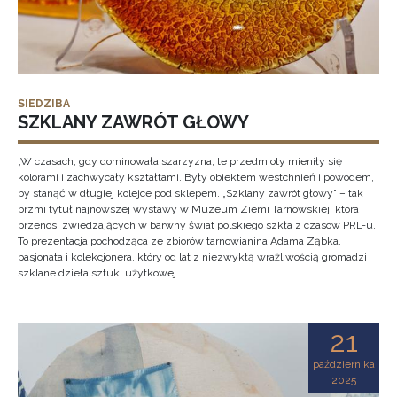
SIEDZIBA
SZKLANY ZAWRÓT GŁOWY
„W czasach, gdy dominowała szarzyzna, te przedmioty mieniły się
kolorami i zachwycały kształtami. Były obiektem westchnień i powodem,
by stanąć w długiej kolejce pod sklepem. „Szklany zawrót głowy” – tak
brzmi tytuł najnowszej wystawy w Muzeum Ziemi Tarnowskiej, która
przenosi zwiedzających w barwny świat polskiego szkła z czasów PRL-u.
To prezentacja pochodząca ze zbiorów tarnowianina Adama Ząbka,
pasjonata i kolekcjonera, który od lat z niezwykłą wrażliwością gromadzi
szklane dzieła sztuki użytkowej.
21
października
2025