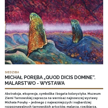
SIEDZIBA
MICHAŁ PORĘBA „QUOD DICIS DOMINE”.
MALARSTWO - WYSTAWA
Abstrakcja, ekspresja, symbolika i bogata kolorystyka. Muzeum
Ziemi Tarnowskiej zaprasza na wernisaż najnowszej wystawy
Michała Poręby – jednego z najważniejszych i najbardziej
rozpoznawalnych tarnowskich artystów, malarza, rzeźbiarza,