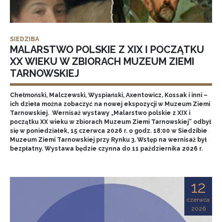
SIEDZIBA
MALARSTWO POLSKIE Z XIX I POCZĄTKU
XX WIEKU W ZBIORACH MUZEUM ZIEMI
TARNOWSKIEJ
Chełmoński, Malczewski, Wyspiański, Axentowicz, Kossak i inni –
ich dzieła można zobaczyć na nowej ekspozycji w Muzeum Ziemi
Tarnowskiej. Wernisaż wystawy „Malarstwo polskie z XIX i
początku XX wieku w zbiorach Muzeum Ziemi Tarnowskiej” odbył
się w poniedziałek, 15 czerwca 2026 r. o godz. 18:00 w Siedzibie
Muzeum Ziemi Tarnowskiej przy Rynku 3. Wstęp na wernisaż był
bezpłatny. Wystawa będzie czynna do 11 października 2026 r.
12
czerwca
2026