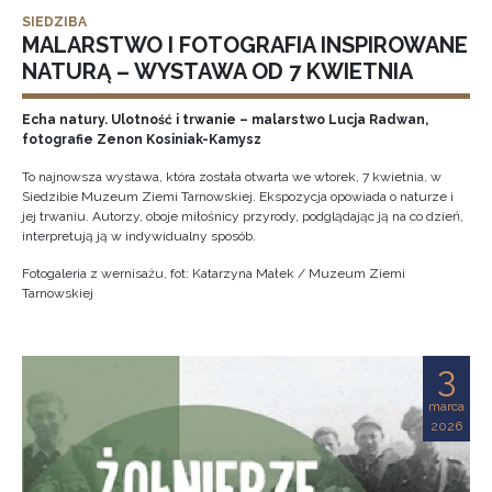
SIEDZIBA
MALARSTWO I FOTOGRAFIA INSPIROWANE
NATURĄ – WYSTAWA OD 7 KWIETNIA
Echa natury. Ulotność i trwanie – malarstwo Lucja Radwan,
fotografie Zenon Kosiniak-Kamysz
To najnowsza wystawa, która została otwarta we wtorek, 7 kwietnia, w
Siedzibie Muzeum Ziemi Tarnowskiej. Ekspozycja opowiada o naturze i
jej trwaniu. Autorzy, oboje miłośnicy przyrody, podglądając ją na co dzień,
interpretują ją w indywidualny sposób.
Fotogaleria z wernisażu, fot: Katarzyna Małek / Muzeum Ziemi
Tarnowskiej
3
marca
2026