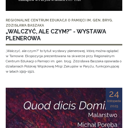
REGIONALNE CENTRUM EDUKACJI O PAMIĘCI IM. GEN. BRYG.
ZDZISŁAWA BASZAKA
„WALCZYĆ, ALE CZYM?” - WYSTAWA
PLENEROWA
„Walczyć, ale czym?” to tytuł wystawy plenerowej, którą można oglądać
w Tarnowie. Ekspozycja prezentowana na skwerze przy Regionalnym
Centrum Edukacji o Pamięci im. gen. bryg. Zdzisława Baszaka opowiada o
działaniach Polskiej Wojskowej Misji Zakupów w Paryżu, funkcjonującej
w latach 1919–1921.
24
listopada
2025