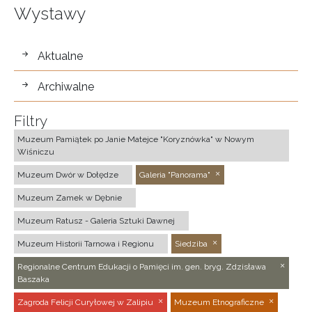
Wystawy
wystawy
Aktualne
Archiwalne
Filtry
Muzeum Pamiątek po Janie Matejce "Koryznówka" w Nowym
Wiśniczu
Muzeum Dwór w Dołędze
Galeria "Panorama"
Muzeum Zamek w Dębnie
Muzeum Ratusz - Galeria Sztuki Dawnej
Muzeum Historii Tarnowa i Regionu
Siedziba
Regionalne Centrum Edukacji o Pamięci im. gen. bryg. Zdzisława
Baszaka
Zagroda Felicji Curyłowej w Zalipiu
Muzeum Etnograficzne