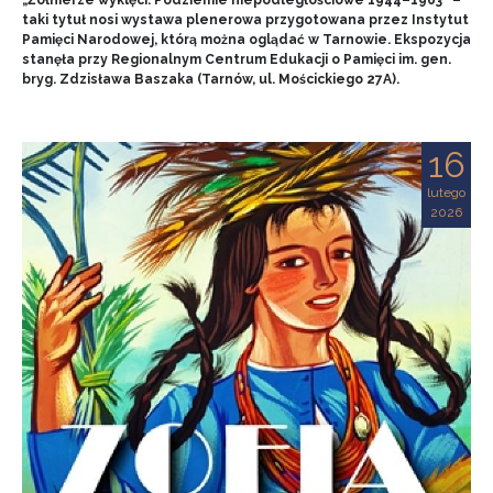
„Żołnierze wyklęci. Podziemie niepodległościowe 1944–1963” –
taki tytuł nosi wystawa plenerowa przygotowana przez Instytut
Pamięci Narodowej, którą można oglądać w Tarnowie. Ekspozycja
stanęła przy Regionalnym Centrum Edukacji o Pamięci im. gen.
bryg. Zdzisława Baszaka (Tarnów, ul. Mościckiego 27A).
16
lutego
2026