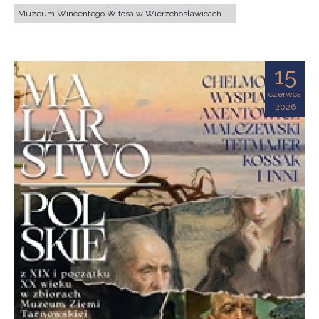
Muzeum Wincentego Witosa w Wierzchosławicach
15
czerwca
2026