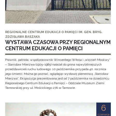
REGIONALNE CENTRUM EDUKACJI O PAMIĘCI IM. GEN. BRYG.
ZDZISŁAWA BASZAKA
WYSTAWA CZASOWA PRZY REGIONALNYM
CENTRUM EDUKACJI O PAMIĘCI
Prawnik, patriota, współpracownik Wincentego Witosa i „więzień Moskwy”
– Stanisław Mierzwa (1905–1985) należał do grona najwybitniejszych
przedstawicieli ruchu ludowego. 10 października przypada 40. rocznica
jego śmierci. Można go poznać, oglądając wystawę plenerową „Stanisław
Mierzwa”. Ekspozycja prezentowana jest od 7 października na dziedzińcu
Regionalnego Centrum Edukacji o Pamięci – Oddziale Muzeum Ziemi
Tarnowskiej przy ul. Mościckiego 27A w Tarnowie.
6
czerwca