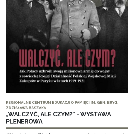
REGIONALNE CENTRUM EDUKACJI O PAMIĘCI IM. GEN. BRYG.
ZDZISŁAWA BASZAKA
„WALCZYĆ, ALE CZYM?” - WYSTAWA
PLENEROWA