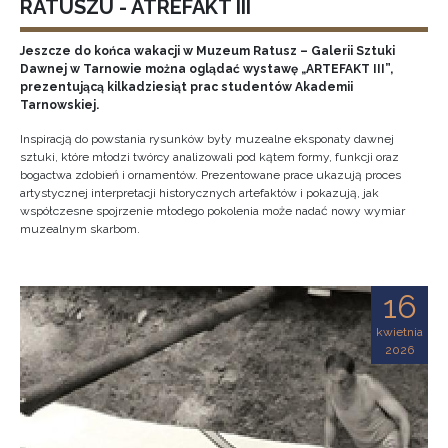
RATUSZU - ATREFAKT III
Jeszcze do końca wakacji w Muzeum Ratusz – Galerii Sztuki
Dawnej w Tarnowie można oglądać wystawę „ARTEFAKT III”,
prezentującą kilkadziesiąt prac studentów Akademii
Tarnowskiej.
Inspiracją do powstania rysunków były muzealne eksponaty dawnej
sztuki, które młodzi twórcy analizowali pod kątem formy, funkcji oraz
bogactwa zdobień i ornamentów. Prezentowane prace ukazują proces
artystycznej interpretacji historycznych artefaktów i pokazują, jak
współczesne spojrzenie młodego pokolenia może nadać nowy wymiar
muzealnym skarbom.
16
kwietnia
2026