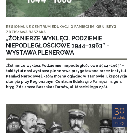
REGIONALNE CENTRUM EDUKACJI O PAMIĘCI IM. GEN. BRYG.
ZDZISŁAWA BASZAKA
„ŻOŁNIERZE WYKLĘCI. PODZIEMIE
NIEPODLEGŁOŚCIOWE 1944–1963” -
WYSTAWA PLENEROWA
„Żołnierze wyklęci. Podziemie niepodległościowe 1944–1963” –
taki tytuł nosi wystawa plenerowa przygotowana przez Instytut
Pamięci Narodowej, którą można oglądać w Tarnowie. Ekspozycja
stanęła przy Regionalnym Centrum Edukacji o Pamięci im. gen.
bryg. Zdzisława Baszaka (Tarnów, ul. Mościckiego 27A).
30
grudnia
2025