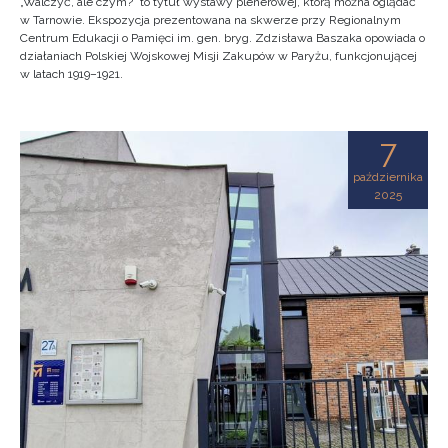
„Walczyć, ale czym?” to tytuł wystawy plenerowej, którą można oglądać
w Tarnowie. Ekspozycja prezentowana na skwerze przy Regionalnym
Centrum Edukacji o Pamięci im. gen. bryg. Zdzisława Baszaka opowiada o
działaniach Polskiej Wojskowej Misji Zakupów w Paryżu, funkcjonującej
w latach 1919–1921.
7
października
2025