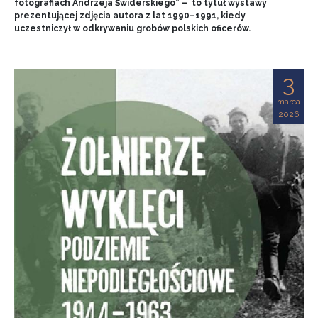
fotografiach Andrzeja Świderskiego” – to tytuł wystawy
prezentującej zdjęcia autora z lat 1990–1991, kiedy
uczestniczył w odkrywaniu grobów polskich oficerów.
3
marca
2026