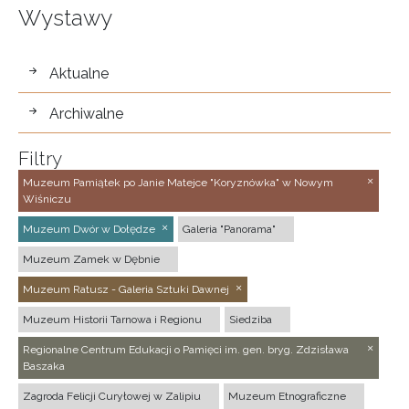
Wystawy
wystawy
Aktualne
Archiwalne
Filtry
Muzeum Pamiątek po Janie Matejce "Koryznówka" w Nowym
Wiśniczu
Muzeum Dwór w Dołędze
Galeria "Panorama"
Muzeum Zamek w Dębnie
Muzeum Ratusz - Galeria Sztuki Dawnej
Muzeum Historii Tarnowa i Regionu
Siedziba
Regionalne Centrum Edukacji o Pamięci im. gen. bryg. Zdzisława
Baszaka
Zagroda Felicji Curyłowej w Zalipiu
Muzeum Etnograficzne