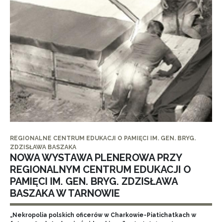
REGIONALNE CENTRUM EDUKACJI O PAMIĘCI IM. GEN. BRYG.
ZDZISŁAWA BASZAKA
NOWA WYSTAWA PLENEROWA PRZY
REGIONALNYM CENTRUM EDUKACJI O
PAMIĘCI IM. GEN. BRYG. ZDZISŁAWA
BASZAKA W TARNOWIE
„Nekropolia polskich oficerów w Charkowie-Piatichatkach w