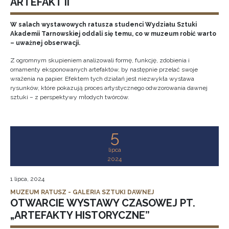
ARTEFAKT II
W salach wystawowych ratusza studenci Wydziału Sztuki
Akademii Tarnowskiej oddali się temu, co w muzeum robić warto
– uważnej obserwacji.
Z ogromnym skupieniem analizowali formę, funkcję, zdobienia i
ornamenty eksponowanych artefaktów, by następnie przelać swoje
wrażenia na papier. Efektem tych działań jest niezwykła wystawa
rysunków, które pokazują proces artystycznego odwzorowania dawnej
sztuki – z perspektywy młodych twórców.
5
lipca
2024
1 lipca, 2024
MUZEUM RATUSZ - GALERIA SZTUKI DAWNEJ
OTWARCIE WYSTAWY CZASOWEJ PT.
„ARTEFAKTY HISTORYCZNE”