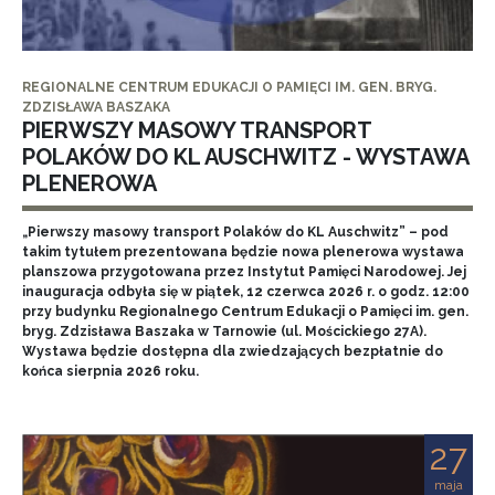
REGIONALNE CENTRUM EDUKACJI O PAMIĘCI IM. GEN. BRYG.
ZDZISŁAWA BASZAKA
PIERWSZY MASOWY TRANSPORT
POLAKÓW DO KL AUSCHWITZ - WYSTAWA
PLENEROWA
„Pierwszy masowy transport Polaków do KL Auschwitz” – pod
takim tytułem prezentowana będzie nowa plenerowa wystawa
planszowa przygotowana przez Instytut Pamięci Narodowej. Jej
inauguracja odbyła się w piątek, 12 czerwca 2026 r. o godz. 12:00
przy budynku Regionalnego Centrum Edukacji o Pamięci im. gen.
bryg. Zdzisława Baszaka w Tarnowie (ul. Mościckiego 27A).
Wystawa będzie dostępna dla zwiedzających bezpłatnie do
końca sierpnia 2026 roku.
27
maja