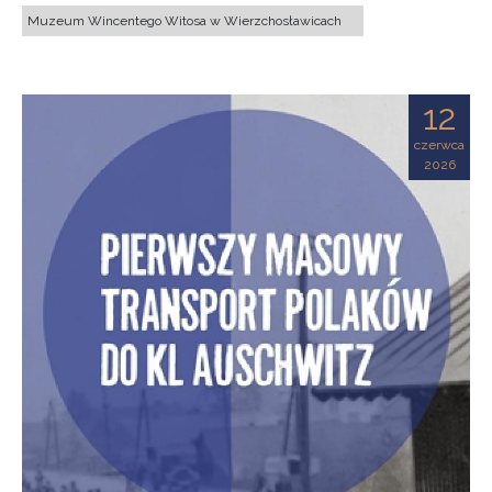
Muzeum Wincentego Witosa w Wierzchosławicach
12
czerwca
2026