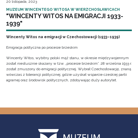
20 listopada, 2023
MUZEUM WINCENTEGO WITOSA W WIERZCHOSŁAWICACH
"WINCENTY WITOS NA EMIGRACJI 1933-
1939"
Wincenty Witos na emigracji w Czechosłowacji (1933–1939)
Emigracja polityczna po procesie brzeskim
Wincenty Witos, wybitny polski mąż stanu, w okresie międzywojennym
został niesłusznie skazany w tzw. „procesie brzeskim”. 28 września 1933 r.
został zmuszony do emigracji politycznej. Wybrał Czechosłowację, znaną
wówczas z tolerancji politycznej, gdzie uzyskał wsparcie czeskiej partii
agrarnej oraz środowisk politycznych, zdobywając duży autorytet.