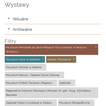
Wystawy
wystawy
Aktualne
Archiwalne
Filtry
Muzeum Pamiątek po Janie Matejce "Koryznówka" w Nowym
Wiśniczu
Muzeum Dwór w Dołędze
Galeria "Panorama"
Muzeum Zamek w Dębnie
Muzeum Ratusz - Galeria Sztuki Dawnej
Muzeum Historii Tarnowa i Regionu
Siedziba
Regionalne Centrum Edukacji o Pamięci im. gen. bryg. Zdzisława
Baszaka
Zagroda Felicji Curyłowej w Zalipiu
Muzeum Etnograficzne