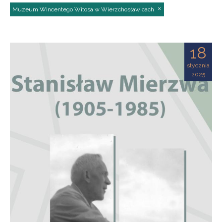
Muzeum Wincentego Witosa w Wierzchosławicach
18
stycznia
2025