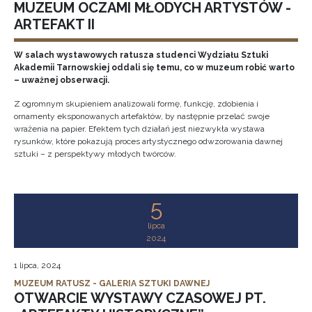
MUZEUM OCZAMI MŁODYCH ARTYSTÓW -
ARTEFAKT II
W salach wystawowych ratusza studenci Wydziału Sztuki
Akademii Tarnowskiej oddali się temu, co w muzeum robić warto
– uważnej obserwacji.
Z ogromnym skupieniem analizowali formę, funkcję, zdobienia i
ornamenty eksponowanych artefaktów, by następnie przelać swoje
wrażenia na papier. Efektem tych działań jest niezwykła wystawa
rysunków, które pokazują proces artystycznego odwzorowania dawnej
sztuki – z perspektywy młodych twórców.
5
lipca
2024
1 lipca, 2024
MUZEUM RATUSZ - GALERIA SZTUKI DAWNEJ
OTWARCIE WYSTAWY CZASOWEJ PT.