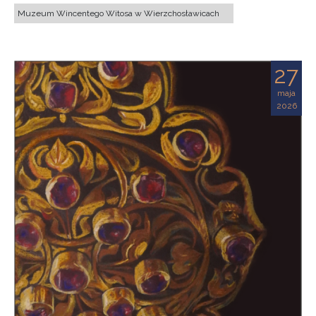
Muzeum Wincentego Witosa w Wierzchosławicach
27
maja
2026