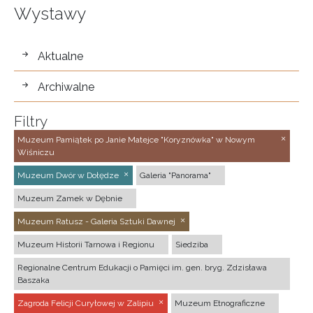
Wystawy
wystawy
Aktualne
Archiwalne
Filtry
Muzeum Pamiątek po Janie Matejce "Koryznówka" w Nowym
Wiśniczu
Muzeum Dwór w Dołędze
Galeria "Panorama"
Muzeum Zamek w Dębnie
Muzeum Ratusz - Galeria Sztuki Dawnej
Muzeum Historii Tarnowa i Regionu
Siedziba
Regionalne Centrum Edukacji o Pamięci im. gen. bryg. Zdzisława
Baszaka
Zagroda Felicji Curyłowej w Zalipiu
Muzeum Etnograficzne