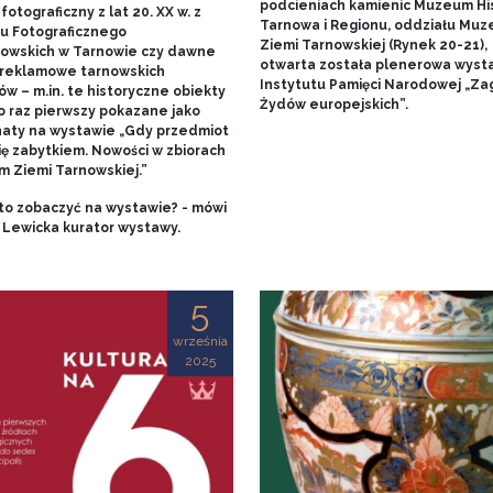
podcieniach kamienic Muzeum His
fotograficzny z lat 20. XX w. z
Tarnowa i Regionu, oddziału Mu
u Fotograficznego
Ziemi Tarnowskiej (Rynek 20-21),
owskich w Tarnowie czy dawne
otwarta została plenerowa wyst
 reklamowe tarnowskich
Instytutu Pamięci Narodowej „Za
w – m.in. te historyczne obiekty
Żydów europejskich”.
o raz pierwszy pokazane jako
aty na wystawie „Gdy przedmiot
ię zabytkiem. Nowości w zbiorach
 Ziemi Tarnowskiej.”
to zobaczyć na wystawie? - mówi
 Lewicka kurator wystawy.
5
września
2025