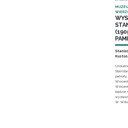
MUZEU
WIERZ
WYS
STA
(190
PAMI
Stanis
Kustos
Unikaln
Stanisł
patrioty
Wincent
Wincent
będzie 
wystawi
W. Wito