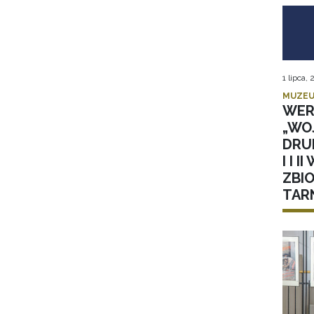
1 lipca,
MUZEU
WER
„WOJ
DRU
I I 
ZBI
TAR