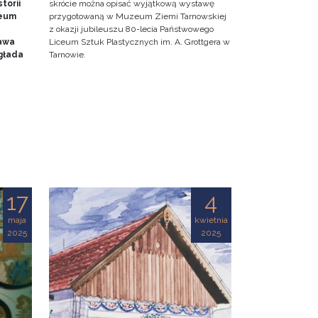
torii
skrócie można opisać wyjątkową wystawę
zeum
przygotowaną w Muzeum Ziemi Tarnowskiej
z okazji jubileuszu 80-lecia Państwowego
awa
Liceum Sztuk Plastycznych im. A. Grottgera w
głada
Tarnowie.
17
4
maja
kwietnia
2025
2025