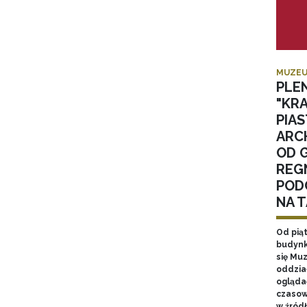
MUZEU
PLE
"KR
PIA
ARC
OD 
REGN
POD
NA 
Od pią
budynk
się Mu
oddzia
ogląda
czasow
w źród