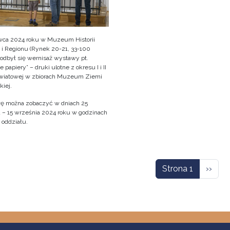
wca 2024 roku w Muzeum Historii
 i Regionu (Rynek 20-21, 33-100
 odbył się wernisaż wystawy pt.
 papiery” – druki ulotne z okresu I i II
wiatowej w zbiorach Muzeum Ziemi
kiej.
 można zobaczyć w dniach 25
 – 15 września 2024 roku w godzinach
 oddziału.
icowanie
Nastę
Strona 1
››