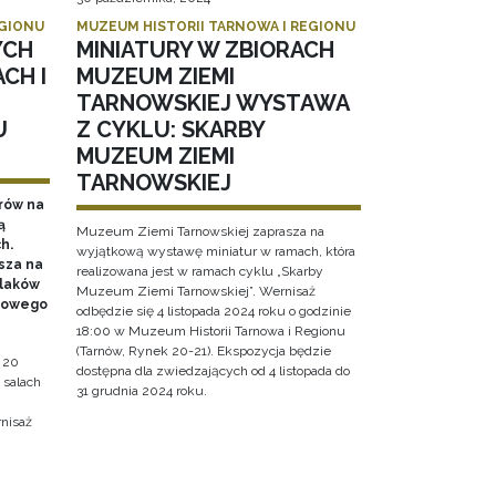
EGIONU
MUZEUM HISTORII TARNOWA I REGIONU
YCH
MINIATURY W ZBIORACH
CH I
MUZEUM ZIEMI
TARNOWSKIEJ WYSTAWA
U
Z CYKLU: SKARBY
MUZEUM ZIEMI
TARNOWSKIEJ
rów na
ą
Muzeum Ziemi Tarnowskiej zaprasza na
h.
wyjątkową wystawę miniatur w ramach, która
sza na
realizowana jest w ramach cyklu „Skarby
olaków
Muzeum Ziemi Tarnowskiej”. Wernisaż
dowego
odbędzie się 4 listopada 2024 roku o godzinie
18:00 w Muzeum Historii Tarnowa i Regionu
(Tarnów, Rynek 20-21). Ekspozycja będzie
 20
dostępna dla zwiedzających od 4 listopada do
 salach
31 grudnia 2024 roku.
nisaż