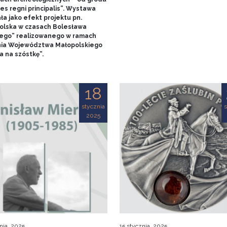
es regni principalis”. Wystawa
ła jako efekt projektu pn.
olska w czasach Bolesława
ego” realizowanego w ramach
nia Województwa Małopolskiego
a na szóstkę”.
18
stycznia
s
2025
nia, 2025
15 stycznia, 2025