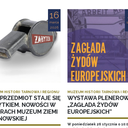
16
marca
s
2026
M HISTORII TARNOWA I REGIONU
MUZEUM HISTORII TARNOWA I R
PRZEDMIOT STAJE SIĘ
WYSTAWA PLENERO
YTKIEM. NOWOŚCI W
„ZAGŁADA ŻYDÓW
ORACH MUZEUM ZIEMI
EUROPEJSKICH”
NOWSKIEJ
W poniedziałek 26 stycznia o 10: