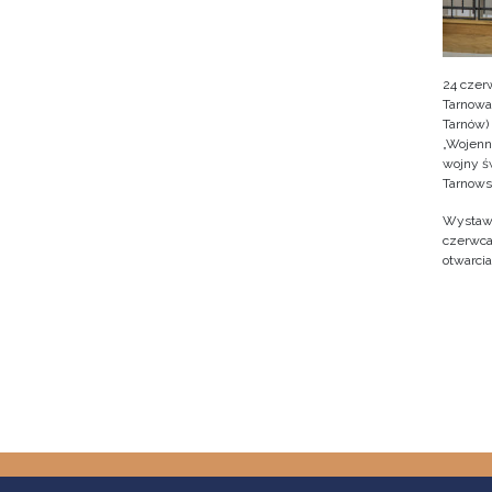
24 czer
Tarnowa
Tarnów)
„Wojenne
wojny ś
Tarnows
Wystawę
czerwca
otwarcia
Stron