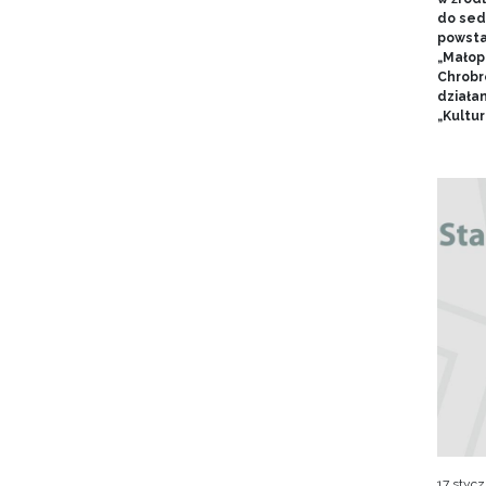
do sed
powsta
„Małop
Chrobr
działa
„Kultur
17 stycz