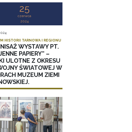
25
czerwca
2024
 2024
M HISTORII TARNOWA I REGIONU
NISAŻ WYSTAWY PT.
ENNE PAPIERY” –
KI ULOTNE Z OKRESU
II WOJNY ŚWIATOWEJ W
ORACH MUZEUM ZIEMI
NOWSKIEJ.