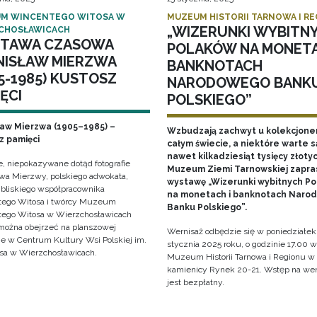
M WINCENTEGO WITOSA W
MUZEUM HISTORII TARNOWA I R
„WIZERUNKI WYBITN
CHOSŁAWICACH
TAWA CZASOWA
POLAKÓW NA MONETA
NISŁAW MIERZWA
BANKNOTACH
5-1985) KUSTOSZ
NARODOWEGO BANK
ĘCI
POLSKIEGO”
ław Mierzwa (1905–1985) –
Wzbudzają zachwyt u kolekcjone
z pamięci
całym świecie, a niektóre warte s
nawet kilkadziesiąt tysięcy złotyc
e, niepokazywane dotąd fotografie
Muzeum Ziemi Tarnowskiej zapra
awa Mierzwy, polskiego adwokata,
wystawę „Wizerunki wybitnych P
, bliskiego współpracownika
na monetach i banknotach Naro
ego Witosa i twórcy Muzeum
Banku Polskiego”.
ego Witosa w Wierzchosławicach
można obejrzeć na planszowej
Wernisaż odbędzie się w poniedziałek
e w Centrum Kultury Wsi Polskiej im.
stycznia 2025 roku, o godzinie 17.00 w
sa w Wierzchosławicach.
Muzeum Historii Tarnowa i Regionu w
kamienicy Rynek 20-21. Wstęp na wer
jest bezpłatny.