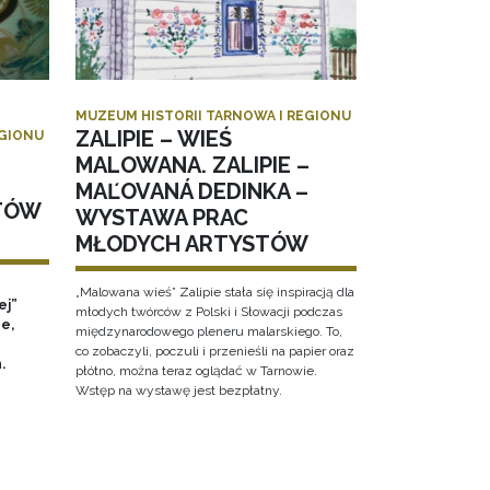
MUZEUM HISTORII TARNOWA I REGIONU
ZALIPIE – WIEŚ
EGIONU
MALOWANA. ZALIPIE –
MAĽOVANÁ DEDINKA –
TÓW
WYSTAWA PRAC
MŁODYCH ARTYSTÓW
„Malowana wieś” Zalipie stała się inspiracją dla
ej”
młodych twórców z Polski i Słowacji podczas
e,
międzynarodowego pleneru malarskiego. To,
co zobaczyli, poczuli i przenieśli na papier oraz
h.
płótno, można teraz oglądać w Tarnowie.
Wstęp na wystawę jest bezpłatny.