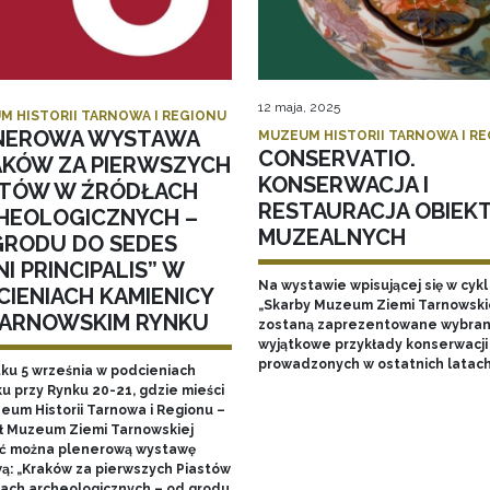
12 maja, 2025
M HISTORII TARNOWA I REGIONU
NEROWA WYSTAWA
MUZEUM HISTORII TARNOWA I R
CONSERVATIO.
AKÓW ZA PIERWSZYCH
KONSERWACJA I
STÓW W ŹRÓDŁACH
RESTAURACJA OBIEK
HEOLOGICZNYCH –
MUZEALNYCH
GRODU DO SEDES
I PRINCIPALIS” W
Na wystawie wpisującej się w cykl
CIENIACH KAMIENICY
„Skarby Muzeum Ziemi Tarnowski
TARNOWSKIM RYNKU
zostaną zaprezentowane wybran
wyjątkowe przykłady konserwacji
prowadzonych w ostatnich latac
tku 5 września w podcieniach
u przy Rynku 20-21, gdzie mieści
zeum Historii Tarnowa i Regionu –
ł Muzeum Ziemi Tarnowskiej
ć można plenerową wystawę
ą: „Kraków za pierwszych Piastów
łach archeologicznych – od grodu