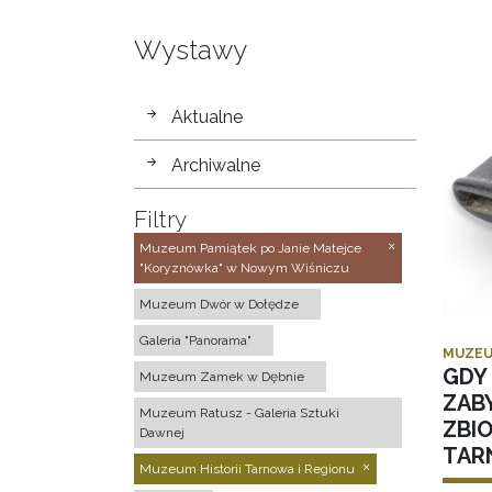
Wystawy
wystawy
Aktualne
Archiwalne
Filtry
Muzeum Pamiątek po Janie Matejce
"Koryznówka" w Nowym Wiśniczu
Muzeum Dwór w Dołędze
Galeria "Panorama"
MUZEU
GDY 
Muzeum Zamek w Dębnie
ZAB
Muzeum Ratusz - Galeria Sztuki
ZBI
Dawnej
TAR
Muzeum Historii Tarnowa i Regionu