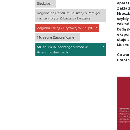
Aparat 
Siedziba
Zakład
Regionalne Centrum Edukacji o Pamięci
Mroczk
im. gen. bryg. Zdzisława Baszaka
szyldy
zakładó
Zagroda Felicji Curyłowej w Zalipiu
będą p
ekspon
Muzeum Etnograficzne
staje s
Muzeum
Muzeum Wincentego Witosa w
Wierzchosławicach
Co war
Dorota