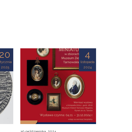
20
4
tycznia
listopada
2025
2024
30 października, 2024