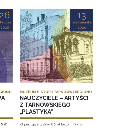
26
13
tycznia
października
2026
2025
EGIONU
MUZEUM HISTORII TARNOWA I REGIONU
WA
NAUCZYCIELE – ARTYŚCI
Z TARNOWSKIEGO
„PLASTYKA”
00 w
57 prac. 44 artystów. 80 lat historii. Tak w