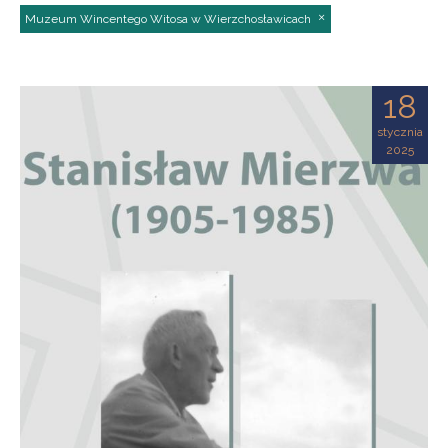
Muzeum Wincentego Witosa w Wierzchosławicach
18
stycznia
2025