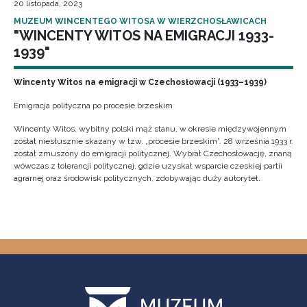
20 listopada, 2023
MUZEUM WINCENTEGO WITOSA W WIERZCHOSŁAWICACH
"WINCENTY WITOS NA EMIGRACJI 1933-
1939"
Wincenty Witos na emigracji w Czechosłowacji (1933–1939)
Emigracja polityczna po procesie brzeskim
Wincenty Witos, wybitny polski mąż stanu, w okresie międzywojennym
został niesłusznie skazany w tzw. „procesie brzeskim”. 28 września 1933 r.
został zmuszony do emigracji politycznej. Wybrał Czechosłowację, znaną
wówczas z tolerancji politycznej, gdzie uzyskał wsparcie czeskiej partii
agrarnej oraz środowisk politycznych, zdobywając duży autorytet.