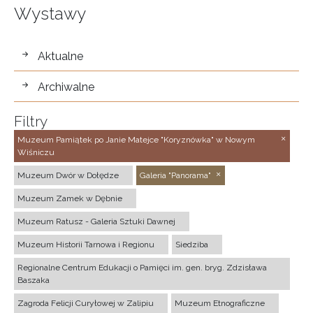
Wystawy
wystawy
Aktualne
Archiwalne
Filtry
Muzeum Pamiątek po Janie Matejce "Koryznówka" w Nowym
Wiśniczu
Muzeum Dwór w Dołędze
Galeria "Panorama"
Muzeum Zamek w Dębnie
Muzeum Ratusz - Galeria Sztuki Dawnej
Muzeum Historii Tarnowa i Regionu
Siedziba
Regionalne Centrum Edukacji o Pamięci im. gen. bryg. Zdzisława
Baszaka
Zagroda Felicji Curyłowej w Zalipiu
Muzeum Etnograficzne