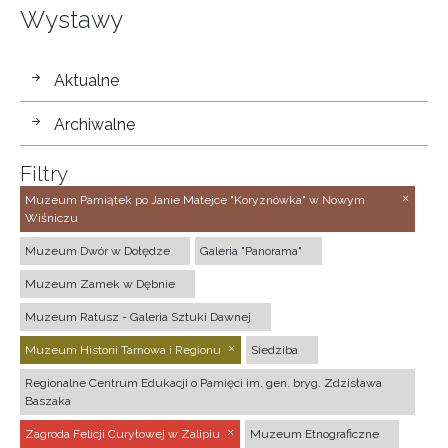
Wystawy
wystawy
Aktualne
Archiwalne
Filtry
Muzeum Pamiątek po Janie Matejce "Koryznówka" w Nowym
Wiśniczu
Muzeum Dwór w Dołędze
Galeria "Panorama"
Muzeum Zamek w Dębnie
Muzeum Ratusz - Galeria Sztuki Dawnej
Muzeum Historii Tarnowa i Regionu
Siedziba
Regionalne Centrum Edukacji o Pamięci im. gen. bryg. Zdzisława
Baszaka
Zagroda Felicji Curyłowej w Zalipiu
Muzeum Etnograficzne