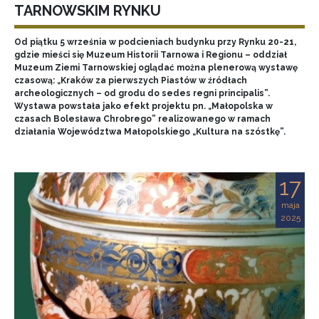
TARNOWSKIM RYNKU
Od piątku 5 września w podcieniach budynku przy Rynku 20-21,
gdzie mieści się Muzeum Historii Tarnowa i Regionu – oddział
Muzeum Ziemi Tarnowskiej oglądać można plenerową wystawę
czasową: „Kraków za pierwszych Piastów w źródłach
archeologicznych – od grodu do sedes regni principalis”.
Wystawa powstała jako efekt projektu pn. „Małopolska w
czasach Bolesława Chrobrego” realizowanego w ramach
działania Województwa Małopolskiego „Kultura na szóstkę”.
17
maja
2025