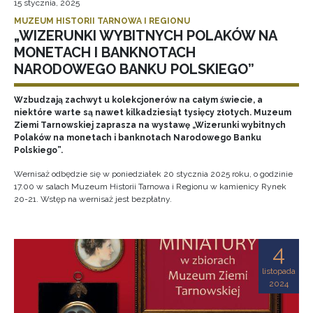
15 stycznia, 2025
MUZEUM HISTORII TARNOWA I REGIONU
„WIZERUNKI WYBITNYCH POLAKÓW NA
MONETACH I BANKNOTACH
NARODOWEGO BANKU POLSKIEGO”
Wzbudzają zachwyt u kolekcjonerów na całym świecie, a
niektóre warte są nawet kilkadziesiąt tysięcy złotych. Muzeum
Ziemi Tarnowskiej zaprasza na wystawę „Wizerunki wybitnych
Polaków na monetach i banknotach Narodowego Banku
Polskiego”.
Wernisaż odbędzie się w poniedziałek 20 stycznia 2025 roku, o godzinie
17.00 w salach Muzeum Historii Tarnowa i Regionu w kamienicy Rynek
20-21. Wstęp na wernisaż jest bezpłatny.
4
listopada
2024