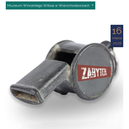
Muzeum Wincentego Witosa w Wierzchosławicach
16
marca
2026