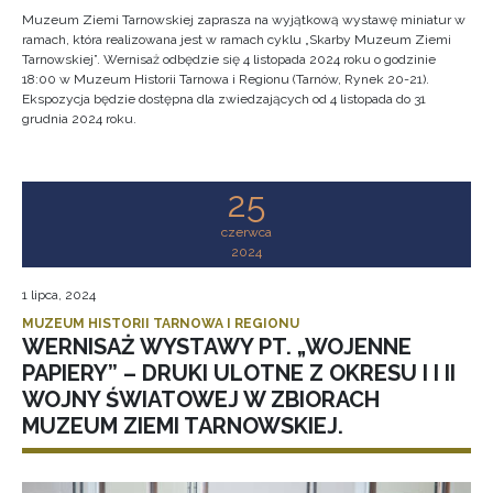
Muzeum Ziemi Tarnowskiej zaprasza na wyjątkową wystawę miniatur w
ramach, która realizowana jest w ramach cyklu „Skarby Muzeum Ziemi
Tarnowskiej”. Wernisaż odbędzie się 4 listopada 2024 roku o godzinie
18:00 w Muzeum Historii Tarnowa i Regionu (Tarnów, Rynek 20-21).
Ekspozycja będzie dostępna dla zwiedzających od 4 listopada do 31
grudnia 2024 roku.
25
czerwca
2024
1 lipca, 2024
MUZEUM HISTORII TARNOWA I REGIONU
WERNISAŻ WYSTAWY PT. „WOJENNE
PAPIERY” – DRUKI ULOTNE Z OKRESU I I II
WOJNY ŚWIATOWEJ W ZBIORACH
MUZEUM ZIEMI TARNOWSKIEJ.