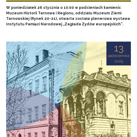
W poniedziałek 26 stycznia o 10:00 w podcieniach kamienic
Muzeum Historii Tarnowa i Regionu, oddziału Muzeum Ziemi
Tarnowskiej (Rynek 20-21), otwarta została plenerowa wystawa
Instytutu Pamięci Narodowej „Zagłada Żydów europejskich”.
13
października
2025