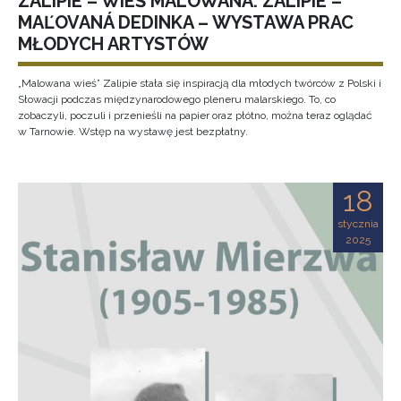
ZALIPIE – WIEŚ MALOWANA. ZALIPIE –
MAĽOVANÁ DEDINKA – WYSTAWA PRAC
MŁODYCH ARTYSTÓW
„Malowana wieś” Zalipie stała się inspiracją dla młodych twórców z Polski i
Słowacji podczas międzynarodowego pleneru malarskiego. To, co
zobaczyli, poczuli i przenieśli na papier oraz płótno, można teraz oglądać
w Tarnowie. Wstęp na wystawę jest bezpłatny.
18
stycznia
2025