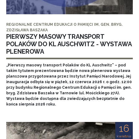
REGIONALNE CENTRUM EDUKACJI O PAMIĘCI IM. GEN. BRYG.
ZDZISŁAWA BASZAKA
PIERWSZY MASOWY TRANSPORT
POLAKÓW DO KL AUSCHWITZ - WYSTAWA
PLENEROWA
„Pierwszy masowy transport Polaków do KL Auschwitz” – pod
takim tytułem prezentowana będzie nowa plenerowa wystawa
planszowa przygotowana przez Instytut Pamięci Narodowej. Jej
inauguracja odbyła się w piątek, 12 czerwca 2026 r. o godz. 12:00
przy budynku Regionalnego Centrum Edukacji o Pamięci im. gen.
bryg. Zdzisława Baszaka w Tarnowie (ul. Mościckiego 27A).
Wystawa będzie dostępna dla zwiedzających bezpłatnie do
końca sierpnia 2026 roku.
16
kwietnia