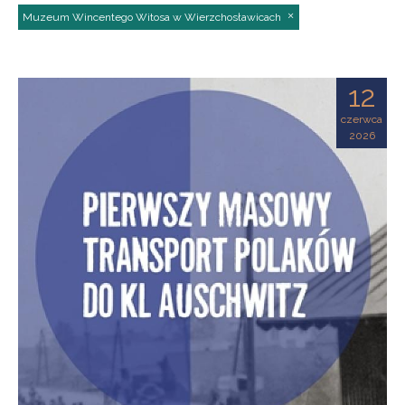
Muzeum Wincentego Witosa w Wierzchosławicach
12
czerwca
2026