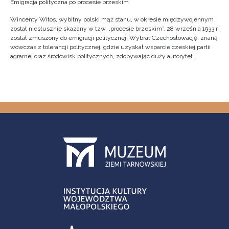
Emigracja polityczna po procesie brzeskim
Wincenty Witos, wybitny polski mąż stanu, w okresie międzywojennym
został niesłusznie skazany w tzw. „procesie brzeskim”. 28 września 1933 r.
został zmuszony do emigracji politycznej. Wybrał Czechosłowację, znaną
wówczas z tolerancji politycznej, gdzie uzyskał wsparcie czeskiej partii
agrarnej oraz środowisk politycznych, zdobywając duży autorytet.