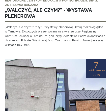
REGIONALNE CENTRUM EDUKACJI O PAMIĘCI IM. GEN. BRYG.
ZDZISŁAWA BASZAKA
„WALCZYĆ, ALE CZYM?” - WYSTAWA
PLENEROWA
„Walczyć, ale czym?” to tytuł wystawy plenerowej, którą można oglądać
w Tarnowie. Ekspozycja prezentowana na skwerze przy Regionalnym
Centrum Edukacji o Pamięci im. gen. bryg. Zdzisława Baszaka opowiada o
działaniach Polskiej Wojskowej Misji Zakupów w Paryżu, funkcjonującej
w latach 1919–1921.
7
października
2025