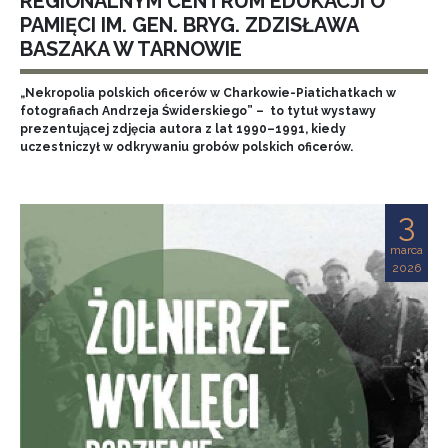
REGIONALNYM CENTRUM EDUKACJI O
PAMIĘCI IM. GEN. BRYG. ZDZISŁAWA
BASZAKA W TARNOWIE
„Nekropolia polskich oficerów w Charkowie-Piatichatkach w
fotografiach Andrzeja Świderskiego” – to tytuł wystawy
prezentującej zdjęcia autora z lat 1990–1991, kiedy
uczestniczył w odkrywaniu grobów polskich oficerów.
3
marca
2026