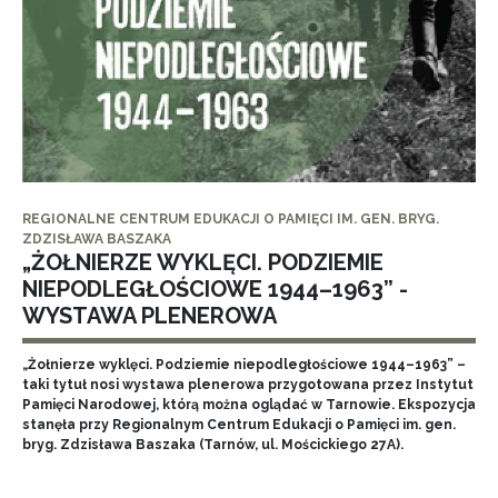
REGIONALNE CENTRUM EDUKACJI O PAMIĘCI IM. GEN. BRYG.
ZDZISŁAWA BASZAKA
„ŻOŁNIERZE WYKLĘCI. PODZIEMIE
NIEPODLEGŁOŚCIOWE 1944–1963” -
WYSTAWA PLENEROWA
„Żołnierze wyklęci. Podziemie niepodległościowe 1944–1963” –
taki tytuł nosi wystawa plenerowa przygotowana przez Instytut
Pamięci Narodowej, którą można oglądać w Tarnowie. Ekspozycja
stanęła przy Regionalnym Centrum Edukacji o Pamięci im. gen.
bryg. Zdzisława Baszaka (Tarnów, ul. Mościckiego 27A).