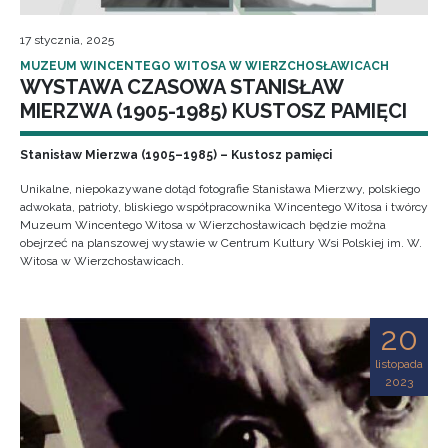
17 stycznia, 2025
MUZEUM WINCENTEGO WITOSA W WIERZCHOSŁAWICACH
WYSTAWA CZASOWA STANISŁAW
MIERZWA (1905-1985) KUSTOSZ PAMIĘCI
Stanisław Mierzwa (1905–1985) – Kustosz pamięci
Unikalne, niepokazywane dotąd fotografie Stanisława Mierzwy, polskiego
adwokata, patrioty, bliskiego współpracownika Wincentego Witosa i twórcy
Muzeum Wincentego Witosa w Wierzchosławicach będzie można
obejrzeć na planszowej wystawie w Centrum Kultury Wsi Polskiej im. W.
Witosa w Wierzchosławicach.
20
listopada
2023