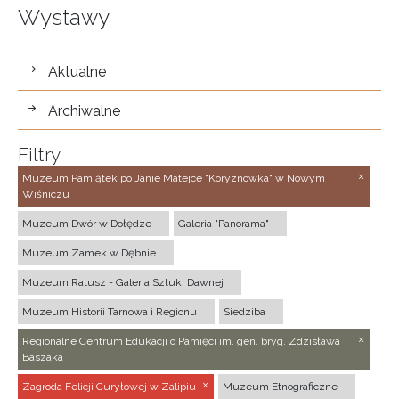
Wystawy
wystawy
Aktualne
Archiwalne
Filtry
Muzeum Pamiątek po Janie Matejce "Koryznówka" w Nowym
Wiśniczu
Muzeum Dwór w Dołędze
Galeria "Panorama"
Muzeum Zamek w Dębnie
Muzeum Ratusz - Galeria Sztuki Dawnej
Muzeum Historii Tarnowa i Regionu
Siedziba
Regionalne Centrum Edukacji o Pamięci im. gen. bryg. Zdzisława
Baszaka
Zagroda Felicji Curyłowej w Zalipiu
Muzeum Etnograficzne