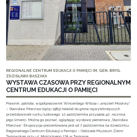
REGIONALNE CENTRUM EDUKACJI O PAMIĘCI IM. GEN. BRYG.
ZDZISŁAWA BASZAKA
WYSTAWA CZASOWA PRZY REGIONALNYM
CENTRUM EDUKACJI O PAMIĘCI
Prawnik, patriota, współpracownik Wincentego Witosa i „więzień Moskwy”
– Stanisław Mierzwa (1905–1985) należał do grona najwybitniejszych
przedstawicieli ruchu ludowego. 10 października przypada 40. rocznica
jego śmierci. Można go poznać, oglądając wystawę plenerową „Stanisław
Mierzwa”. Ekspozycja prezentowana jest od 7 października na dziedzińcu
Regionalnego Centrum Edukacji o Pamięci – Oddziale Muzeum Ziemi
Tarnowskiej przy ul. Mościckiego 27A w Tarnowie.