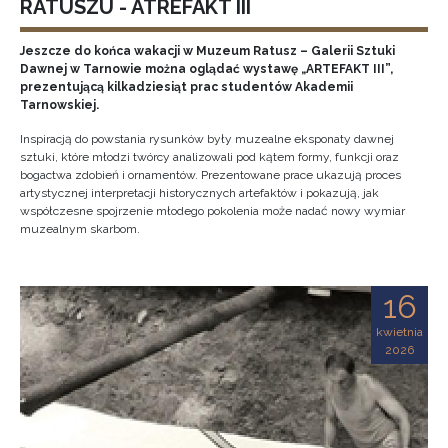
RATUSZU - ATREFAKT III
Jeszcze do końca wakacji w Muzeum Ratusz – Galerii Sztuki
Dawnej w Tarnowie można oglądać wystawę „ARTEFAKT III”,
prezentującą kilkadziesiąt prac studentów Akademii
Tarnowskiej.
Inspiracją do powstania rysunków były muzealne eksponaty dawnej
sztuki, które młodzi twórcy analizowali pod kątem formy, funkcji oraz
bogactwa zdobień i ornamentów. Prezentowane prace ukazują proces
artystycznej interpretacji historycznych artefaktów i pokazują, jak
współczesne spojrzenie młodego pokolenia może nadać nowy wymiar
muzealnym skarbom.
16
kwietnia
2026