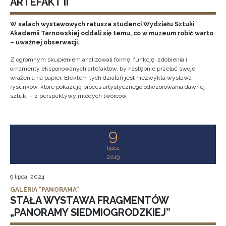
ARTEFAKT II
W salach wystawowych ratusza studenci Wydziału Sztuki
Akademii Tarnowskiej oddali się temu, co w muzeum robić warto
– uważnej obserwacji.
Z ogromnym skupieniem analizowali formę, funkcję, zdobienia i
ornamenty eksponowanych artefaktów, by następnie przelać swoje
wrażenia na papier. Efektem tych działań jest niezwykła wystawa
rysunków, które pokazują proces artystycznego odwzorowania dawnej
sztuki – z perspektywy młodych twórców.
9
lipca
2019
9 lipca, 2024
GALERIA "PANORAMA"
STAŁA WYSTAWA FRAGMENTÓW
„PANORAMY SIEDMIOGRODZKIEJ”