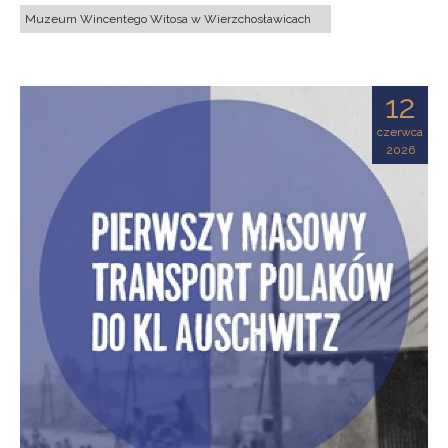
Muzeum Wincentego Witosa w Wierzchosławicach
12
czerwca
2026