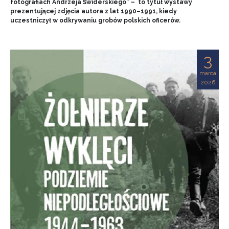
fotografiach Andrzeja Świderskiego” – to tytuł wystawy
prezentującej zdjęcia autora z lat 1990–1991, kiedy
uczestniczył w odkrywaniu grobów polskich oficerów.
3
marca
2026