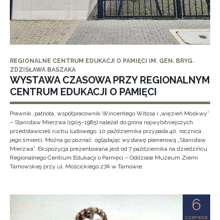
REGIONALNE CENTRUM EDUKACJI O PAMIĘCI IM. GEN. BRYG.
ZDZISŁAWA BASZAKA
WYSTAWA CZASOWA PRZY REGIONALNYM
CENTRUM EDUKACJI O PAMIĘCI
Prawnik, patriota, współpracownik Wincentego Witosa i „więzień Moskwy”
– Stanisław Mierzwa (1905–1985) należał do grona najwybitniejszych
przedstawicieli ruchu ludowego. 10 października przypada 40. rocznica
jego śmierci. Można go poznać, oglądając wystawę plenerową „Stanisław
Mierzwa”. Ekspozycja prezentowana jest od 7 października na dziedzińcu
Regionalnego Centrum Edukacji o Pamięci – Oddziale Muzeum Ziemi
Tarnowskiej przy ul. Mościckiego 27A w Tarnowie.
6
czerwca