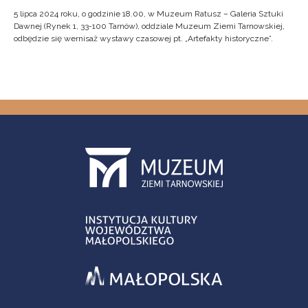
5 lipca 2024 roku, o godzinie 18.00, w Muzeum Ratusz – Galeria Sztuki
Dawnej (Rynek 1, 33-100 Tarnów), oddziale Muzeum Ziemi Tarnowskiej,
odbędzie się wernisaż wystawy czasowej pt. „Artefakty historyczne”.