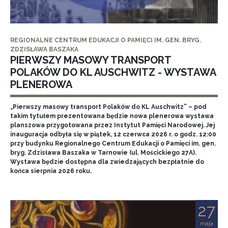
REGIONALNE CENTRUM EDUKACJI O PAMIĘCI IM. GEN. BRYG.
ZDZISŁAWA BASZAKA
PIERWSZY MASOWY TRANSPORT
POLAKÓW DO KL AUSCHWITZ - WYSTAWA
PLENEROWA
„Pierwszy masowy transport Polaków do KL Auschwitz” – pod
takim tytułem prezentowana będzie nowa plenerowa wystawa
planszowa przygotowana przez Instytut Pamięci Narodowej. Jej
inauguracja odbyła się w piątek, 12 czerwca 2026 r. o godz. 12:00
przy budynku Regionalnego Centrum Edukacji o Pamięci im. gen.
bryg. Zdzisława Baszaka w Tarnowie (ul. Mościckiego 27A).
Wystawa będzie dostępna dla zwiedzających bezpłatnie do
końca sierpnia 2026 roku.
27
maja