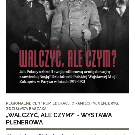
REGIONALNE CENTRUM EDUKACJI O PAMIĘCI IM. GEN. BRYG.
ZDZISŁAWA BASZAKA
„WALCZYĆ, ALE CZYM?” - WYSTAWA
PLENEROWA