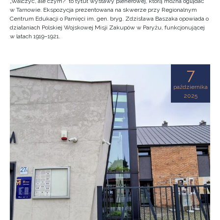
„Walczyć, ale czym?” to tytuł wystawy plenerowej, którą można oglądać
w Tarnowie. Ekspozycja prezentowana na skwerze przy Regionalnym
Centrum Edukacji o Pamięci im. gen. bryg. Zdzisława Baszaka opowiada o
działaniach Polskiej Wojskowej Misji Zakupów w Paryżu, funkcjonującej
w latach 1919–1921.
7
października
2025