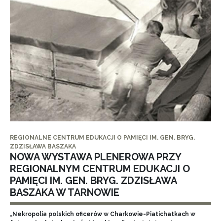
REGIONALNE CENTRUM EDUKACJI O PAMIĘCI IM. GEN. BRYG.
ZDZISŁAWA BASZAKA
NOWA WYSTAWA PLENEROWA PRZY
REGIONALNYM CENTRUM EDUKACJI O
PAMIĘCI IM. GEN. BRYG. ZDZISŁAWA
BASZAKA W TARNOWIE
„Nekropolia polskich oficerów w Charkowie-Piatichatkach w