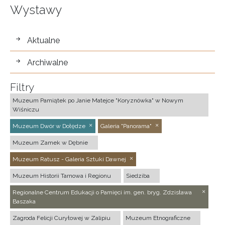
Wystawy
wystawy
Aktualne
Archiwalne
Filtry
Muzeum Pamiątek po Janie Matejce "Koryznówka" w Nowym
Wiśniczu
Muzeum Dwór w Dołędze
Galeria "Panorama"
Muzeum Zamek w Dębnie
Muzeum Ratusz - Galeria Sztuki Dawnej
Muzeum Historii Tarnowa i Regionu
Siedziba
Regionalne Centrum Edukacji o Pamięci im. gen. bryg. Zdzisława
Baszaka
Zagroda Felicji Curyłowej w Zalipiu
Muzeum Etnograficzne