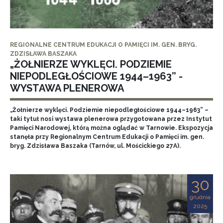
REGIONALNE CENTRUM EDUKACJI O PAMIĘCI IM. GEN. BRYG.
ZDZISŁAWA BASZAKA
„ŻOŁNIERZE WYKLĘCI. PODZIEMIE
NIEPODLEGŁOŚCIOWE 1944–1963” -
WYSTAWA PLENEROWA
„Żołnierze wyklęci. Podziemie niepodległościowe 1944–1963” –
taki tytuł nosi wystawa plenerowa przygotowana przez Instytut
Pamięci Narodowej, którą można oglądać w Tarnowie. Ekspozycja
stanęła przy Regionalnym Centrum Edukacji o Pamięci im. gen.
bryg. Zdzisława Baszaka (Tarnów, ul. Mościckiego 27A).
30
grudnia
2025