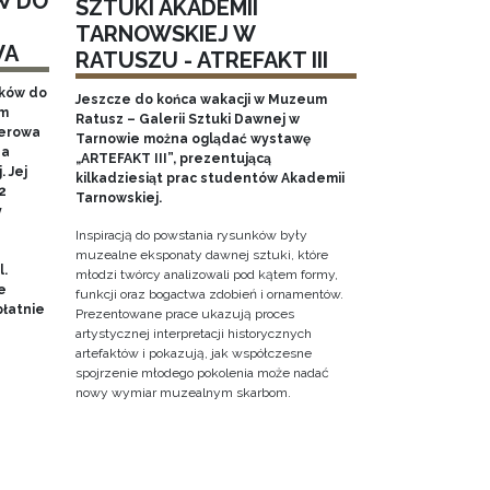
W DO
SZTUKI AKADEMII
TARNOWSKIEJ W
WA
RATUSZU - ATREFAKT III
aków do
Jeszcze do końca wakacji w Muzeum
em
Ratusz – Galerii Sztuki Dawnej w
nerowa
Tarnowie można oglądać wystawę
na
„ARTEFAKT III”, prezentującą
 Jej
kilkadziesiąt prac studentów Akademii
2
Tarnowskiej.
y
Inspiracją do powstania rysunków były
muzealne eksponaty dawnej sztuki, które
l.
młodzi twórcy analizowali pod kątem formy,
e
funkcji oraz bogactwa zdobień i ornamentów.
łatnie
Prezentowane prace ukazują proces
artystycznej interpretacji historycznych
artefaktów i pokazują, jak współczesne
spojrzenie młodego pokolenia może nadać
nowy wymiar muzealnym skarbom.