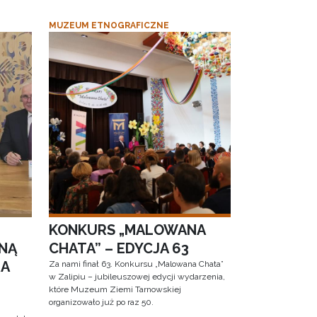
MUZEUM ETNOGRAFICZNE
KONKURS „MALOWANA
NĄ
CHATA” – EDYCJA 63
RA
Za nami finał 63. Konkursu „Malowana Chata”
w Zalipiu – jubileuszowej edycji wydarzenia,
które Muzeum Ziemi Tarnowskiej
organizowało już po raz 50.