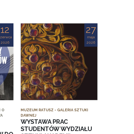
12
27
czerwca
maja
2026
2026
 O
MUZEUM RATUSZ - GALERIA SZTUKI
WA
DAWNEJ
WYSTAWA PRAC
STUDENTÓW WYDZIAŁU