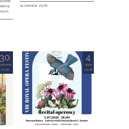
owołał
15 czerwca, 2026
letnią
uzeum
30
4
czerwca
lipca
2026
2026