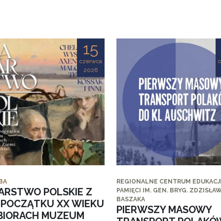
15
czerwca
2026
BA
REGIONALNE CENTRUM EDUKACJI
ARSTWO POLSKIE Z
PAMIĘCI IM. GEN. BRYG. ZDZISŁA
BASZAKA
I POCZĄTKU XX WIEKU
PIERWSZY MASOWY
BIORACH MUZEUM