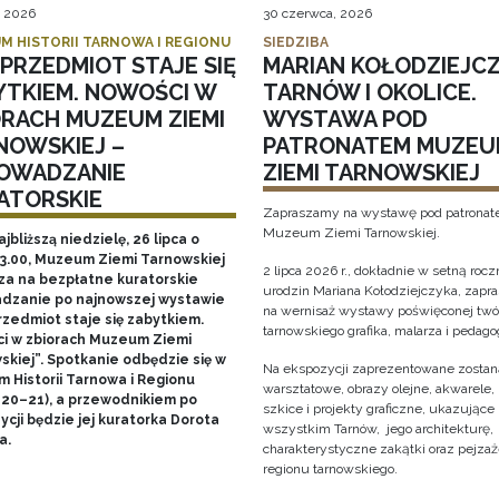
, 2026
30 czerwca, 2026
M HISTORII TARNOWA I REGIONU
SIEDZIBA
PRZEDMIOT STAJE SIĘ
MARIAN KOŁODZIEJCZ
YTKIEM. NOWOŚCI W
TARNÓW I OKOLICE.
ORACH MUZEUM ZIEMI
WYSTAWA POD
NOWSKIEJ –
PATRONATEM MUZEU
OWADZANIE
ZIEMI TARNOWSKIEJ
ATORSKIE
Zapraszamy na wystawę pod patrona
Muzeum Ziemi Tarnowskiej.
ajbliższą niedzielę, 26 lipca o
13.00, Muzeum Ziemi Tarnowskiej
2 lipca 2026 r., dokładnie w setną rocz
za na bezpłatne kuratorskie
urodzin Mariana Kołodziejczyka, zap
dzanie po najnowszej wystawie
na wernisaż wystawy poświęconej twó
rzedmiot staje się zabytkiem.
tarnowskiego grafika, malarza i pedago
i w zbiorach Muzeum Ziemi
skiej”. Spotkanie odbędzie się w
Na ekspozycji zaprezentowane zostaną
 Historii Tarnowa i Regionu
warsztatowe, obrazy olejne, akwarele, 
 20–21), a przewodnikiem po
szkice i projekty graficzne, ukazujące
cji będzie jej kuratorka Dorota
wszystkim Tarnów, jego architekturę, 
a.
charakterystyczne zakątki oraz pejza
regionu tarnowskiego.