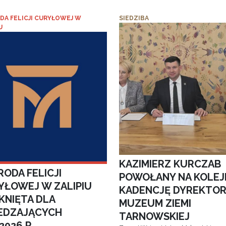
DA FELICJI CURYŁOWEJ W
SIEDZIBA
U
KAZIMIERZ KURCZAB
ODA FELICJI
POWOŁANY NA KOLEJ
YŁOWEJ W ZALIPIU
KADENCJĘ DYREKTO
KNIĘTA DLA
MUZEUM ZIEMI
EDZAJĄCYCH
TARNOWSKIEJ
.2026 R.