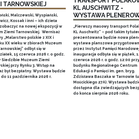
TRANSPORT POLAKÓ
MI TARNOWSKIEJ
KL AUSCHWITZ -
WYSTAWA PLENERO
ński, Malczewski, Wyspiański,
icz, Kossak i inni – ich dzieła
zobaczyć na nowej ekspozycji w
„Pierwszy masowy transport Pol
 Ziemi Tarnowskiej. Wernisaż
KL Auschwitz” – pod takim tytuł
 „Malarstwo polskie z XIX i
prezentowana będzie nowa ple
ku XX wieku w zbiorach Muzeum
wystawa planszowa przygotowa
arnowskiej” odbył się w
przez Instytut Pamięci Narodowej.
iałek, 15 czerwca 2026 r. o godz.
inauguracja odbyła się w piątek, 1
w Siedzibie Muzeum Ziemi
czerwca 2026 r. o godz. 12:00 prz
skiej przy Rynku 3. Wstęp na
budynku Regionalnego Centrum
aż był bezpłatny. Wystawa będzie
Edukacji o Pamięci im. gen. bryg.
do 11 października 2026 r.
Zdzisława Baszaka w Tarnowie (u
Mościckiego 27A). Wystawa będzi
dostępna dla zwiedzających bezp
do końca sierpnia 2026 roku.