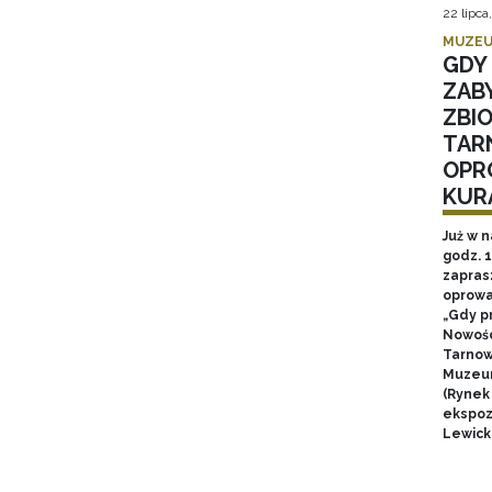
22 lipca
MUZEU
GDY 
ZAB
ZBI
TAR
OPR
KUR
Już w n
godz. 
zapras
oprowa
„Gdy p
Nowośc
Tarnow
Muzeum
(Rynek
ekspozy
Lewick