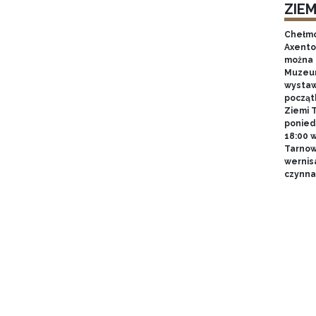
ZIE
Chełmo
Axentow
można 
Muzeum
wystawy
począt
Ziemi T
poniedz
18:00 
Tarnow
wernis
czynna 