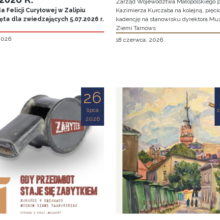
Zarząd Województwa Małopolskiego p
 Felicji Curyłowej w Zalipiu
Kazimierza Kurczaba na kolejną, pięcio
ta dla zwiedzających 5.07.2026 r.
kadencję na stanowisku dyrektora M
Ziemi Tarnows
 2026
18 czerwca, 2026
26
lipca
2026