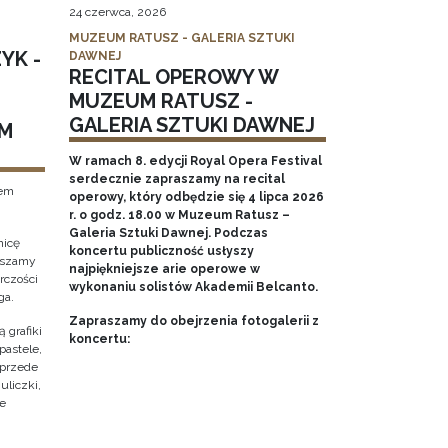
24 czerwca, 2026
MUZEUM RATUSZ - GALERIA SZTUKI
YK -
DAWNEJ
RECITAL OPEROWY W
MUZEUM RATUSZ -
GALERIA SZTUKI DAWNEJ
M
W ramach 8. edycji Royal Opera Festival
serdecznie zapraszamy na recital
tem
operowy, który odbędzie się 4 lipca 2026
r. o godz. 18.00 w Muzeum Ratusz –
Galeria Sztuki Dawnej. Podczas
nicę
koncertu publiczność usłyszy
raszamy
najpiękniejsze arie operowe w
rczości
wykonaniu solistów Akademii Belcanto.
ga.
Zapraszamy do obejrzenia fotogalerii z
 grafiki
koncertu:
pastele,
 przede
uliczki,
że