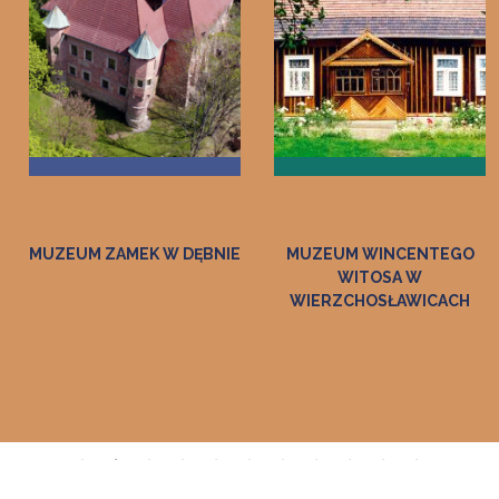
ZAMEK W DĘBNIE
MUZEUM WINCENTEGO
M
WITOSA W
ETNO
WIERZCHOSŁAWICACH