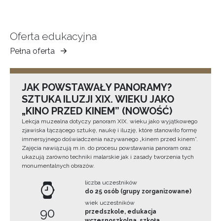
Oferta edukacyjna
Pełna oferta
Muzeum
Ziemi
Tarnowskiej
JAK POWSTAWAŁY PANORAMY?
SZTUKA ILUZJI XIX. WIEKU JAKO
„KINO PRZED KINEM” (NOWOŚĆ)
Lekcja muzealna dotyczy panoram XIX. wieku jako wyjątkowego
zjawiska łączącego sztukę, naukę i iluzję, które stanowiło formę
immersyjnego doświadczenia nazywanego „kinem przed kinem”.
Zajęcia nawiązują m.in. do procesu powstawania panoram oraz
ukazują zarówno techniki malarskie jak i zasady tworzenia tych
monumentalnych obrazów.
liczba uczestników
do 25 osób (grupy zorganizowane)
wiek uczestników
90
przedszkole, edukacja
wczesnoszkolna, szkoła