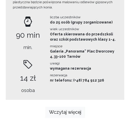
plastyczna będzie poświęcona malowaniu odlewów gipsowych
przedstawiających konia.
liczba uczestników
do 25 osób (grupy zorganizowane)
wiek uczestników
90 min
Oferta skierowana do przedszkoli
oraz szkół podstawowych klasy 1-4.
miejsce
min.
Galeria „Panorama” Plac Dworcowy
4, 33-100 Tarnów
uwagi
wymagana rezerwacja
rezerwacja
14 zł
nr telefonu: (+48) 784 912 326
osoba
Wczytaj więcej