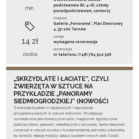
podstawowa (kl. 4-8), szkoły
min.
ponadpodstawowe, seniorzy
miejsce
Galeria „Panorama”, Plac Dworcowy
4, 33-100 Tarnów
uwagi
14 zł
wymagana rezerwacja
rezerwacja
osoba
nr telefonu: (+48) 784 912 326
„SKRZYDLATE I ŁACIATE”, CZYLI
ZWIERZĘTA W SZTUCE NA
PRZYKŁADZIE „PANORAMY
SIEDMIOGRODZKIEJ” (NOWOŚĆ)
Zwierzęta to jeden z najstarszych i najczęściej
przygotowywanych w sztuce motywów. Występują
symbolicznie jako towarzysze ludzi, magicznie, egzotycznie,
podczas bitew, polowań, nieodłącznie z przyrodą. Sama obecność
zwierząt w sztuce wynika z fundamentalnej potrzeby człowieka,
by określić relację między sobą a światem innych istot. Część