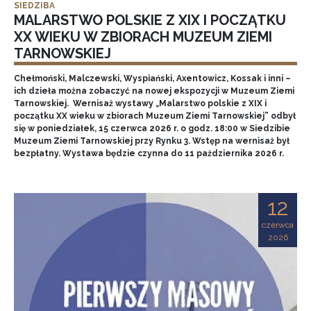
SIEDZIBA
MALARSTWO POLSKIE Z XIX I POCZĄTKU
XX WIEKU W ZBIORACH MUZEUM ZIEMI
TARNOWSKIEJ
Chełmoński, Malczewski, Wyspiański, Axentowicz, Kossak i inni –
ich dzieła można zobaczyć na nowej ekspozycji w Muzeum Ziemi
Tarnowskiej. Wernisaż wystawy „Malarstwo polskie z XIX i
początku XX wieku w zbiorach Muzeum Ziemi Tarnowskiej” odbył
się w poniedziałek, 15 czerwca 2026 r. o godz. 18:00 w Siedzibie
Muzeum Ziemi Tarnowskiej przy Rynku 3. Wstęp na wernisaż był
bezpłatny. Wystawa będzie czynna do 11 października 2026 r.
12
czerwca
2026