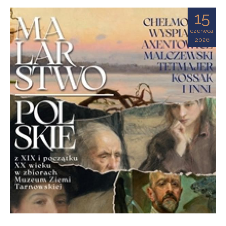
Ziemi
15
Tarnowskiej
czerwca
2026