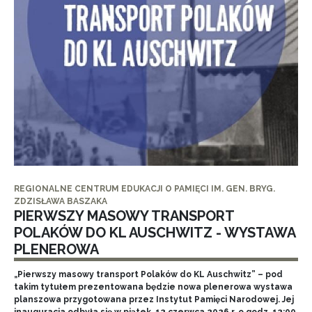
REGIONALNE CENTRUM EDUKACJI O PAMIĘCI IM. GEN. BRYG.
ZDZISŁAWA BASZAKA
PIERWSZY MASOWY TRANSPORT
POLAKÓW DO KL AUSCHWITZ - WYSTAWA
PLENEROWA
„Pierwszy masowy transport Polaków do KL Auschwitz” – pod
takim tytułem prezentowana będzie nowa plenerowa wystawa
planszowa przygotowana przez Instytut Pamięci Narodowej. Jej
inauguracja odbyła się w piątek, 12 czerwca 2026 r. o godz. 12:00