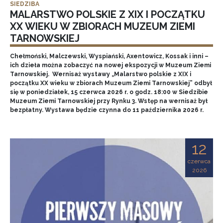
SIEDZIBA
MALARSTWO POLSKIE Z XIX I POCZĄTKU
XX WIEKU W ZBIORACH MUZEUM ZIEMI
TARNOWSKIEJ
Chełmoński, Malczewski, Wyspiański, Axentowicz, Kossak i inni –
ich dzieła można zobaczyć na nowej ekspozycji w Muzeum Ziemi
Tarnowskiej. Wernisaż wystawy „Malarstwo polskie z XIX i
początku XX wieku w zbiorach Muzeum Ziemi Tarnowskiej” odbył
się w poniedziałek, 15 czerwca 2026 r. o godz. 18:00 w Siedzibie
Muzeum Ziemi Tarnowskiej przy Rynku 3. Wstęp na wernisaż był
bezpłatny. Wystawa będzie czynna do 11 października 2026 r.
12
czerwca
2026