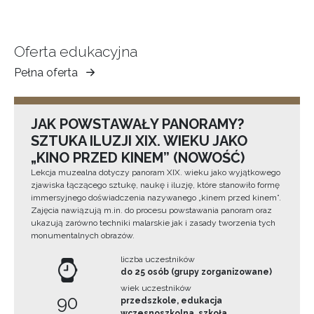
Oferta edukacyjna
Pełna oferta
Muzeum
Ziemi
Tarnowskiej
JAK POWSTAWAŁY PANORAMY?
SZTUKA ILUZJI XIX. WIEKU JAKO
„KINO PRZED KINEM” (NOWOŚĆ)
Lekcja muzealna dotyczy panoram XIX. wieku jako wyjątkowego
zjawiska łączącego sztukę, naukę i iluzję, które stanowiło formę
immersyjnego doświadczenia nazywanego „kinem przed kinem”.
Zajęcia nawiązują m.in. do procesu powstawania panoram oraz
ukazują zarówno techniki malarskie jak i zasady tworzenia tych
monumentalnych obrazów.
liczba uczestników
do 25 osób (grupy zorganizowane)
wiek uczestników
90
przedszkole, edukacja
wczesnoszkolna, szkoła