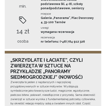
podstawowa (kl. 4-8), szkoły
min.
ponadpodstawowe, seniorzy
miejsce
Galeria „Panorama”, Plac Dworcowy
4, 33-100 Tarnów
uwagi
14 zł
wymagana rezerwacja
rezerwacja
osoba
nr telefonu: (+48) 784 912 326
„SKRZYDLATE I ŁACIATE”, CZYLI
ZWIERZĘTA W SZTUCE NA
PRZYKŁADZIE „PANORAMY
SIEDMIOGRODZKIEJ” (NOWOŚĆ)
Zwierzęta to jeden z najstarszych i najczęściej
przygotowywanych w sztuce motywów. Występują
symbolicznie jako towarzysze ludzi, magicznie, egzotycznie,
podczas bitew, polowań, nieodłącznie z przyrodą. Sama obecność
zwierząt w sztuce wynika z fundamentalnej potrzeby człowieka,
by określić relację między sobą a światem innych istot. Część