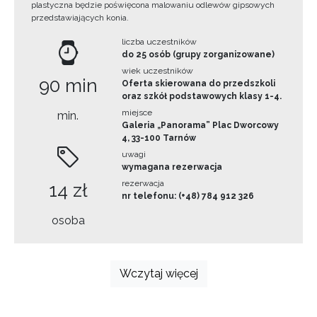
plastyczna będzie poświęcona malowaniu odlewów gipsowych
przedstawiających konia.
liczba uczestników
do 25 osób (grupy zorganizowane)
wiek uczestników
90 min
Oferta skierowana do przedszkoli
oraz szkół podstawowych klasy 1-4.
miejsce
min.
Galeria „Panorama” Plac Dworcowy
4, 33-100 Tarnów
uwagi
wymagana rezerwacja
rezerwacja
14 zł
nr telefonu: (+48) 784 912 326
osoba
Wczytaj więcej