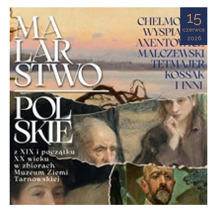
Ziemi
15
Tarnowskiej
czerwca
2026