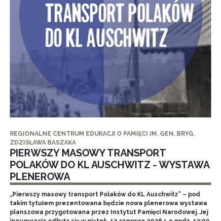
REGIONALNE CENTRUM EDUKACJI O PAMIĘCI IM. GEN. BRYG.
ZDZISŁAWA BASZAKA
PIERWSZY MASOWY TRANSPORT
POLAKÓW DO KL AUSCHWITZ - WYSTAWA
PLENEROWA
„Pierwszy masowy transport Polaków do KL Auschwitz” – pod
takim tytułem prezentowana będzie nowa plenerowa wystawa
planszowa przygotowana przez Instytut Pamięci Narodowej. Jej
inauguracja odbyła się w piątek, 12 czerwca 2026 r. o godz. 12:00