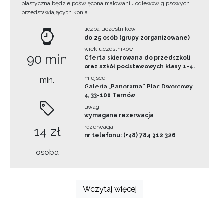
plastyczna będzie poświęcona malowaniu odlewów gipsowych
przedstawiających konia.
liczba uczestników
do 25 osób (grupy zorganizowane)
wiek uczestników
90 min
Oferta skierowana do przedszkoli
oraz szkół podstawowych klasy 1-4.
miejsce
min.
Galeria „Panorama” Plac Dworcowy
4, 33-100 Tarnów
uwagi
wymagana rezerwacja
rezerwacja
14 zł
nr telefonu: (+48) 784 912 326
osoba
Wczytaj więcej