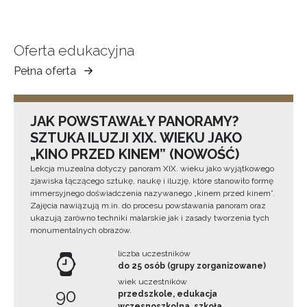
Oferta edukacyjna
Pełna oferta
Muzeum
Ziemi
Tarnowskiej
JAK POWSTAWAŁY PANORAMY?
SZTUKA ILUZJI XIX. WIEKU JAKO
„KINO PRZED KINEM” (NOWOŚĆ)
Lekcja muzealna dotyczy panoram XIX. wieku jako wyjątkowego
zjawiska łączącego sztukę, naukę i iluzję, które stanowiło formę
immersyjnego doświadczenia nazywanego „kinem przed kinem”.
Zajęcia nawiązują m.in. do procesu powstawania panoram oraz
ukazują zarówno techniki malarskie jak i zasady tworzenia tych
monumentalnych obrazów.
liczba uczestników
do 25 osób (grupy zorganizowane)
wiek uczestników
90
przedszkole, edukacja
wczesnoszkolna, szkoła