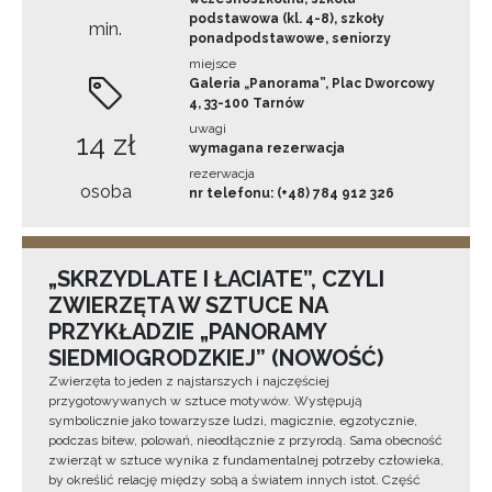
podstawowa (kl. 4-8), szkoły
min.
ponadpodstawowe, seniorzy
miejsce
Galeria „Panorama”, Plac Dworcowy
4, 33-100 Tarnów
uwagi
14 zł
wymagana rezerwacja
rezerwacja
osoba
nr telefonu: (+48) 784 912 326
„SKRZYDLATE I ŁACIATE”, CZYLI
ZWIERZĘTA W SZTUCE NA
PRZYKŁADZIE „PANORAMY
SIEDMIOGRODZKIEJ” (NOWOŚĆ)
Zwierzęta to jeden z najstarszych i najczęściej
przygotowywanych w sztuce motywów. Występują
symbolicznie jako towarzysze ludzi, magicznie, egzotycznie,
podczas bitew, polowań, nieodłącznie z przyrodą. Sama obecność
zwierząt w sztuce wynika z fundamentalnej potrzeby człowieka,
by określić relację między sobą a światem innych istot. Część