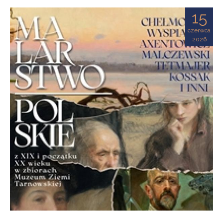
Ziemi
15
Tarnowskiej
czerwca
2026