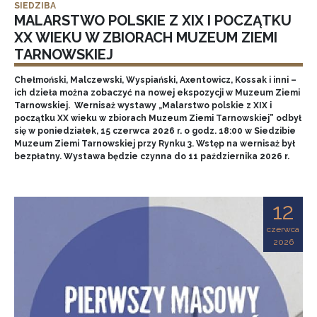
SIEDZIBA
MALARSTWO POLSKIE Z XIX I POCZĄTKU
XX WIEKU W ZBIORACH MUZEUM ZIEMI
TARNOWSKIEJ
Chełmoński, Malczewski, Wyspiański, Axentowicz, Kossak i inni –
ich dzieła można zobaczyć na nowej ekspozycji w Muzeum Ziemi
Tarnowskiej. Wernisaż wystawy „Malarstwo polskie z XIX i
początku XX wieku w zbiorach Muzeum Ziemi Tarnowskiej” odbył
się w poniedziałek, 15 czerwca 2026 r. o godz. 18:00 w Siedzibie
Muzeum Ziemi Tarnowskiej przy Rynku 3. Wstęp na wernisaż był
bezpłatny. Wystawa będzie czynna do 11 października 2026 r.
12
czerwca
2026