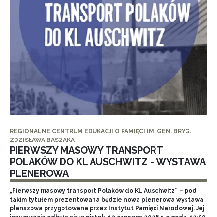
REGIONALNE CENTRUM EDUKACJI O PAMIĘCI IM. GEN. BRYG.
ZDZISŁAWA BASZAKA
PIERWSZY MASOWY TRANSPORT
POLAKÓW DO KL AUSCHWITZ - WYSTAWA
PLENEROWA
„Pierwszy masowy transport Polaków do KL Auschwitz” – pod
takim tytułem prezentowana będzie nowa plenerowa wystawa
planszowa przygotowana przez Instytut Pamięci Narodowej. Jej
inauguracja odbyła się w piątek, 12 czerwca 2026 r. o godz. 12:00