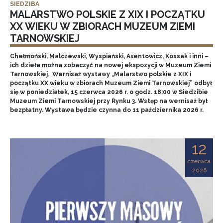
SIEDZIBA
MALARSTWO POLSKIE Z XIX I POCZĄTKU
XX WIEKU W ZBIORACH MUZEUM ZIEMI
TARNOWSKIEJ
Chełmoński, Malczewski, Wyspiański, Axentowicz, Kossak i inni –
ich dzieła można zobaczyć na nowej ekspozycji w Muzeum Ziemi
Tarnowskiej. Wernisaż wystawy „Malarstwo polskie z XIX i
początku XX wieku w zbiorach Muzeum Ziemi Tarnowskiej” odbył
się w poniedziałek, 15 czerwca 2026 r. o godz. 18:00 w Siedzibie
Muzeum Ziemi Tarnowskiej przy Rynku 3. Wstęp na wernisaż był
bezpłatny. Wystawa będzie czynna do 11 października 2026 r.
12
czerwca
2026