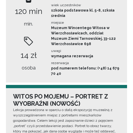
wiek uczestników
120 min
szkoła podstawowa kl. 5-8, szkoła
średnia
miejsce
min.
Muzeum Wincentego Witosa w
Wierzchosławicach, oddział
Muzeum Ziemi Tarnowskiej, 33-122
Wierzchosławice 698
uwagi
14 zł
wymagana rezerwacja
rezerwacja
osoba
pod numerem telefonu: (+48) 14 679
70 40
WITOS PO MOJEMU – PORTRET Z
WYOBRAŹNI (NOWOŚĆ)
Lekcja prowadzona w oparciu o stałą ekspozycję muzealną z
wyszczególnieniem miejsc z portretami mieszkańców
gospodarstwa. Celem lekcji jest zapoznanie dzieci z pojęciem
„portret” czyli przedstawienie postaci. Portret to obraz twarzy,
który ma pokazać, jak dana osoba wygląda i może też oddawać,