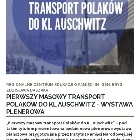
REGIONALNE CENTRUM EDUKACJI O PAMIĘCI IM. GEN. BRYG.
ZDZISŁAWA BASZAKA
PIERWSZY MASOWY TRANSPORT
POLAKÓW DO KL AUSCHWITZ - WYSTAWA
PLENEROWA
„Pierwszy masowy transport Polaków do KL Auschwitz” – pod
takim tytułem prezentowana będzie nowa plenerowa wystawa
planszowa przygotowana przez Instytut Pamięci Narodowej. Jej
inauguracja odbyła się w piątek, 12 czerwca 2026 r. o godz. 12:00