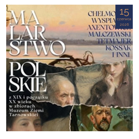
Ziemi
15
Tarnowskiej
czerwca
2026