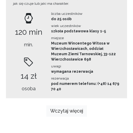
jak się czuje lub jaki ma charakter.
liczba uczestników
do 25 osób
wiek uczestników
120 min
szkoła podstawowa klasy 1-5
miejsce
Muzeum Wincentego Witosa w
min.
Wierzchosławicach, oddział
Muzeum Ziemi Tarnowskiej, 33-122
Wierzchosławice 698
uwagi
wymagana rezerwacja
14 zł
rezerwacja
pod numerem telefonu: (+48) 14 679
osoba
70 40
Wczytaj więcej