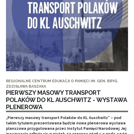
REGIONALNE CENTRUM EDUKACJI O PAMIĘCI IM. GEN. BRYG.
ZDZISŁAWA BASZAKA
PIERWSZY MASOWY TRANSPORT
POLAKÓW DO KL AUSCHWITZ - WYSTAWA
PLENEROWA
„Pierwszy masowy transport Polaków do KL Auschwitz” – pod
takim tytułem prezentowana będzie nowa plenerowa wystawa
planszowa przygotowana przez Instytut Pamięci Narodowej. Jej
inauguracja odbyła się w piątek, 12 czerwca 2026 r. o godz. 12:00