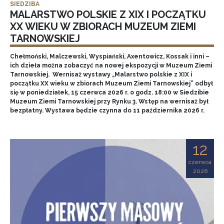
SIEDZIBA
MALARSTWO POLSKIE Z XIX I POCZĄTKU
XX WIEKU W ZBIORACH MUZEUM ZIEMI
TARNOWSKIEJ
Chełmoński, Malczewski, Wyspiański, Axentowicz, Kossak i inni –
ich dzieła można zobaczyć na nowej ekspozycji w Muzeum Ziemi
Tarnowskiej. Wernisaż wystawy „Malarstwo polskie z XIX i
początku XX wieku w zbiorach Muzeum Ziemi Tarnowskiej” odbył
się w poniedziałek, 15 czerwca 2026 r. o godz. 18:00 w Siedzibie
Muzeum Ziemi Tarnowskiej przy Rynku 3. Wstęp na wernisaż był
bezpłatny. Wystawa będzie czynna do 11 października 2026 r.
12
czerwca
2026