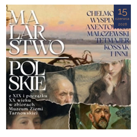
Ziemi
15
Tarnowskiej
czerwca
2026