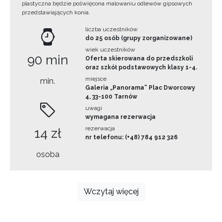
plastyczna będzie poświęcona malowaniu odlewów gipsowych
przedstawiających konia.
liczba uczestników
do 25 osób (grupy zorganizowane)
wiek uczestników
90 min
Oferta skierowana do przedszkoli
oraz szkół podstawowych klasy 1-4.
miejsce
min.
Galeria „Panorama” Plac Dworcowy
4, 33-100 Tarnów
uwagi
wymagana rezerwacja
rezerwacja
14 zł
nr telefonu: (+48) 784 912 326
osoba
Wczytaj więcej