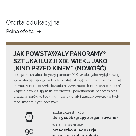
Oferta edukacyjna
Pełna oferta
Muzeum
Ziemi
Tarnowskiej
JAK POWSTAWAŁY PANORAMY?
SZTUKA ILUZJI XIX. WIEKU JAKO
„KINO PRZED KINEM” (NOWOŚĆ)
Lekcja muzealna dotyczy panoram XIX. wieku jako wyjątkowego
zjawiska łączącego sztukę, naukę i iluzję, które stanowiło formę
immersyjnego doświadczenia nazywanego „kinem przed kinem”.
Zajęcia nawiązują m.in. do procesu powstawania panoram oraz
ukazują zarówno techniki malarskie jak i zasady tworzenia tych
monumentalnych obrazów.
liczba uczestników
do 25 osób (grupy zorganizowane)
wiek uczestników
90
przedszkole, edukacja
wczesnoszkolna, szkoła