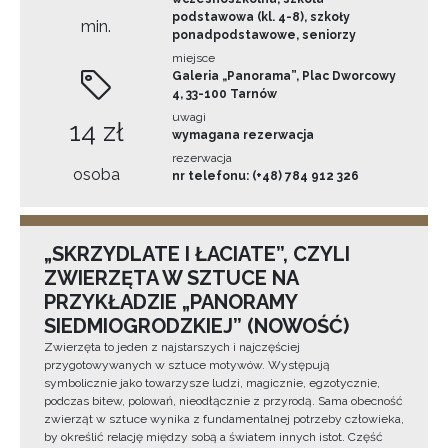
podstawowa (kl. 4-8), szkoły
min.
ponadpodstawowe, seniorzy
miejsce
Galeria „Panorama”, Plac Dworcowy
4, 33-100 Tarnów
uwagi
14 zł
wymagana rezerwacja
rezerwacja
osoba
nr telefonu: (+48) 784 912 326
„SKRZYDLATE I ŁACIATE”, CZYLI
ZWIERZĘTA W SZTUCE NA
PRZYKŁADZIE „PANORAMY
SIEDMIOGRODZKIEJ” (NOWOŚĆ)
Zwierzęta to jeden z najstarszych i najczęściej
przygotowywanych w sztuce motywów. Występują
symbolicznie jako towarzysze ludzi, magicznie, egzotycznie,
podczas bitew, polowań, nieodłącznie z przyrodą. Sama obecność
zwierząt w sztuce wynika z fundamentalnej potrzeby człowieka,
by określić relację między sobą a światem innych istot. Część