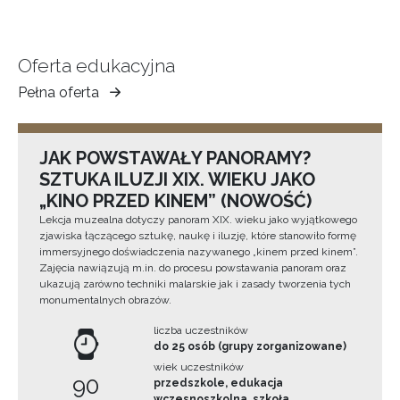
Oferta edukacyjna
Pełna oferta
Muzeum
Ziemi
Tarnowskiej
JAK POWSTAWAŁY PANORAMY?
SZTUKA ILUZJI XIX. WIEKU JAKO
„KINO PRZED KINEM” (NOWOŚĆ)
Lekcja muzealna dotyczy panoram XIX. wieku jako wyjątkowego
zjawiska łączącego sztukę, naukę i iluzję, które stanowiło formę
immersyjnego doświadczenia nazywanego „kinem przed kinem”.
Zajęcia nawiązują m.in. do procesu powstawania panoram oraz
ukazują zarówno techniki malarskie jak i zasady tworzenia tych
monumentalnych obrazów.
liczba uczestników
do 25 osób (grupy zorganizowane)
wiek uczestników
90
przedszkole, edukacja
wczesnoszkolna, szkoła