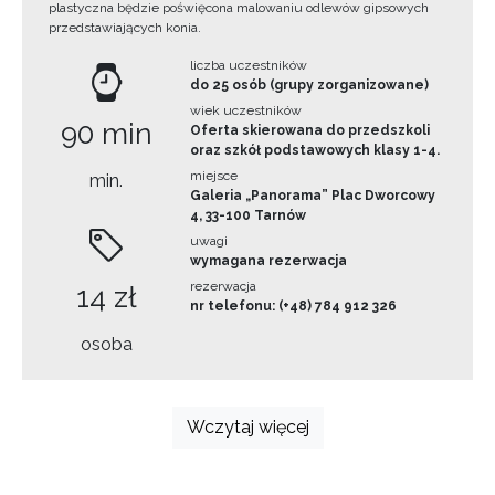
plastyczna będzie poświęcona malowaniu odlewów gipsowych
przedstawiających konia.
liczba uczestników
do 25 osób (grupy zorganizowane)
wiek uczestników
90 min
Oferta skierowana do przedszkoli
oraz szkół podstawowych klasy 1-4.
miejsce
min.
Galeria „Panorama” Plac Dworcowy
4, 33-100 Tarnów
uwagi
wymagana rezerwacja
rezerwacja
14 zł
nr telefonu: (+48) 784 912 326
osoba
Wczytaj więcej