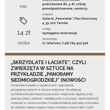
podstawowa (kl. 4-8), szkoły
min.
ponadpodstawowe, seniorzy
miejsce
Galeria „Panorama”, Plac Dworcowy
4, 33-100 Tarnów
uwagi
14 zł
wymagana rezerwacja
rezerwacja
osoba
nr telefonu: (+48) 784 912 326
„SKRZYDLATE I ŁACIATE”, CZYLI
ZWIERZĘTA W SZTUCE NA
PRZYKŁADZIE „PANORAMY
SIEDMIOGRODZKIEJ” (NOWOŚĆ)
Zwierzęta to jeden z najstarszych i najczęściej
przygotowywanych w sztuce motywów. Występują
symbolicznie jako towarzysze ludzi, magicznie, egzotycznie,
podczas bitew, polowań, nieodłącznie z przyrodą. Sama obecność
zwierząt w sztuce wynika z fundamentalnej potrzeby człowieka,
by określić relację między sobą a światem innych istot. Część