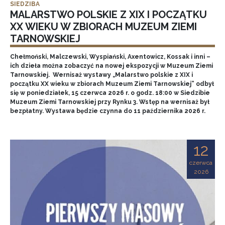
SIEDZIBA
MALARSTWO POLSKIE Z XIX I POCZĄTKU
XX WIEKU W ZBIORACH MUZEUM ZIEMI
TARNOWSKIEJ
Chełmoński, Malczewski, Wyspiański, Axentowicz, Kossak i inni –
ich dzieła można zobaczyć na nowej ekspozycji w Muzeum Ziemi
Tarnowskiej. Wernisaż wystawy „Malarstwo polskie z XIX i
początku XX wieku w zbiorach Muzeum Ziemi Tarnowskiej” odbył
się w poniedziałek, 15 czerwca 2026 r. o godz. 18:00 w Siedzibie
Muzeum Ziemi Tarnowskiej przy Rynku 3. Wstęp na wernisaż był
bezpłatny. Wystawa będzie czynna do 11 października 2026 r.
12
czerwca
2026