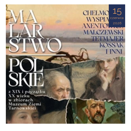
Ziemi
15
Tarnowskiej
czerwca
2026