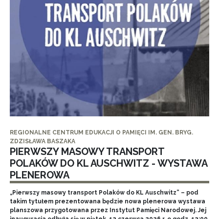
REGIONALNE CENTRUM EDUKACJI O PAMIĘCI IM. GEN. BRYG.
ZDZISŁAWA BASZAKA
PIERWSZY MASOWY TRANSPORT
POLAKÓW DO KL AUSCHWITZ - WYSTAWA
PLENEROWA
„Pierwszy masowy transport Polaków do KL Auschwitz” – pod
takim tytułem prezentowana będzie nowa plenerowa wystawa
planszowa przygotowana przez Instytut Pamięci Narodowej. Jej
inauguracja odbyła się w piątek, 12 czerwca 2026 r. o godz. 12:00