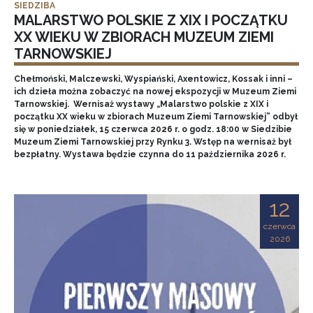
SIEDZIBA
MALARSTWO POLSKIE Z XIX I POCZĄTKU
XX WIEKU W ZBIORACH MUZEUM ZIEMI
TARNOWSKIEJ
Chełmoński, Malczewski, Wyspiański, Axentowicz, Kossak i inni –
ich dzieła można zobaczyć na nowej ekspozycji w Muzeum Ziemi
Tarnowskiej. Wernisaż wystawy „Malarstwo polskie z XIX i
początku XX wieku w zbiorach Muzeum Ziemi Tarnowskiej” odbył
się w poniedziałek, 15 czerwca 2026 r. o godz. 18:00 w Siedzibie
Muzeum Ziemi Tarnowskiej przy Rynku 3. Wstęp na wernisaż był
bezpłatny. Wystawa będzie czynna do 11 października 2026 r.
12
czerwca
2026