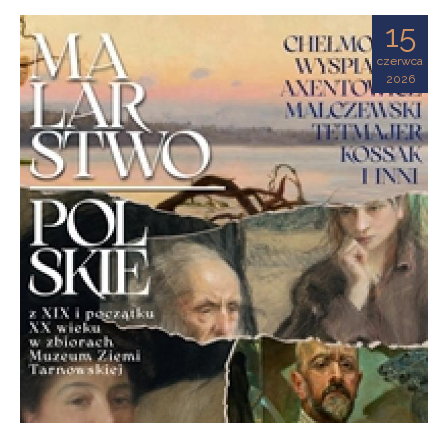
Ziemi
15
Tarnowskiej
czerwca
2026