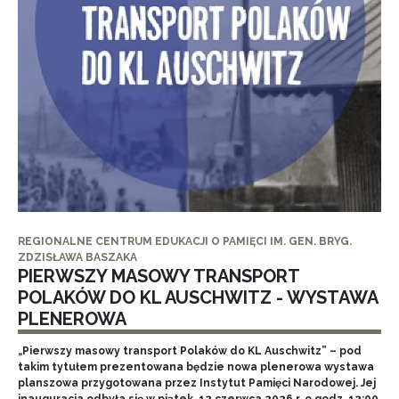
REGIONALNE CENTRUM EDUKACJI O PAMIĘCI IM. GEN. BRYG.
ZDZISŁAWA BASZAKA
PIERWSZY MASOWY TRANSPORT
POLAKÓW DO KL AUSCHWITZ - WYSTAWA
PLENEROWA
„Pierwszy masowy transport Polaków do KL Auschwitz” – pod
takim tytułem prezentowana będzie nowa plenerowa wystawa
planszowa przygotowana przez Instytut Pamięci Narodowej. Jej
inauguracja odbyła się w piątek, 12 czerwca 2026 r. o godz. 12:00