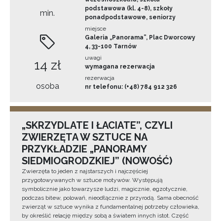
podstawowa (kl. 4-8), szkoły
min.
ponadpodstawowe, seniorzy
miejsce
Galeria „Panorama”, Plac Dworcowy
4, 33-100 Tarnów
uwagi
14 zł
wymagana rezerwacja
rezerwacja
osoba
nr telefonu: (+48) 784 912 326
„SKRZYDLATE I ŁACIATE”, CZYLI
ZWIERZĘTA W SZTUCE NA
PRZYKŁADZIE „PANORAMY
SIEDMIOGRODZKIEJ” (NOWOŚĆ)
Zwierzęta to jeden z najstarszych i najczęściej
przygotowywanych w sztuce motywów. Występują
symbolicznie jako towarzysze ludzi, magicznie, egzotycznie,
podczas bitew, polowań, nieodłącznie z przyrodą. Sama obecność
zwierząt w sztuce wynika z fundamentalnej potrzeby człowieka,
by określić relację między sobą a światem innych istot. Część