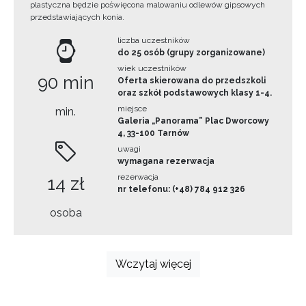
plastyczna będzie poświęcona malowaniu odlewów gipsowych
przedstawiających konia.
liczba uczestników
do 25 osób (grupy zorganizowane)
wiek uczestników
90 min
Oferta skierowana do przedszkoli
oraz szkół podstawowych klasy 1-4.
miejsce
min.
Galeria „Panorama” Plac Dworcowy
4, 33-100 Tarnów
uwagi
wymagana rezerwacja
rezerwacja
14 zł
nr telefonu: (+48) 784 912 326
osoba
Wczytaj więcej