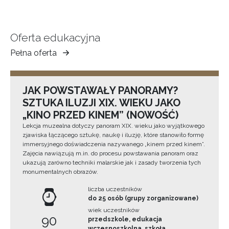
Oferta edukacyjna
Pełna oferta
Muzeum
Ziemi
Tarnowskiej
JAK POWSTAWAŁY PANORAMY?
SZTUKA ILUZJI XIX. WIEKU JAKO
„KINO PRZED KINEM” (NOWOŚĆ)
Lekcja muzealna dotyczy panoram XIX. wieku jako wyjątkowego
zjawiska łączącego sztukę, naukę i iluzję, które stanowiło formę
immersyjnego doświadczenia nazywanego „kinem przed kinem”.
Zajęcia nawiązują m.in. do procesu powstawania panoram oraz
ukazują zarówno techniki malarskie jak i zasady tworzenia tych
monumentalnych obrazów.
liczba uczestników
do 25 osób (grupy zorganizowane)
wiek uczestników
90
przedszkole, edukacja
wczesnoszkolna, szkoła