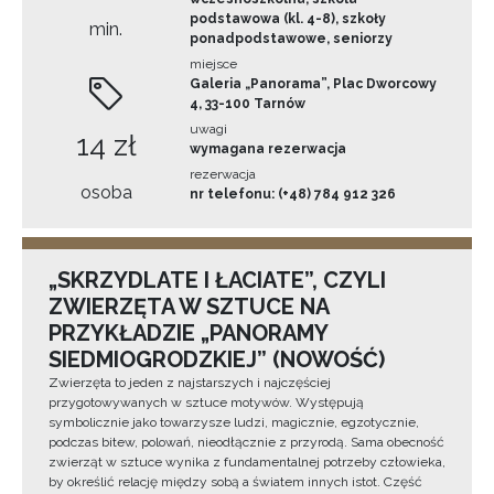
podstawowa (kl. 4-8), szkoły
min.
ponadpodstawowe, seniorzy
miejsce
Galeria „Panorama”, Plac Dworcowy
4, 33-100 Tarnów
uwagi
14 zł
wymagana rezerwacja
rezerwacja
osoba
nr telefonu: (+48) 784 912 326
„SKRZYDLATE I ŁACIATE”, CZYLI
ZWIERZĘTA W SZTUCE NA
PRZYKŁADZIE „PANORAMY
SIEDMIOGRODZKIEJ” (NOWOŚĆ)
Zwierzęta to jeden z najstarszych i najczęściej
przygotowywanych w sztuce motywów. Występują
symbolicznie jako towarzysze ludzi, magicznie, egzotycznie,
podczas bitew, polowań, nieodłącznie z przyrodą. Sama obecność
zwierząt w sztuce wynika z fundamentalnej potrzeby człowieka,
by określić relację między sobą a światem innych istot. Część