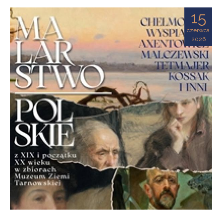
Ziemi
15
Tarnowskiej
czerwca
2026