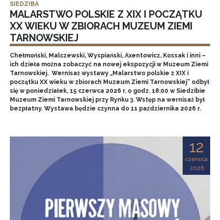
SIEDZIBA
MALARSTWO POLSKIE Z XIX I POCZĄTKU
XX WIEKU W ZBIORACH MUZEUM ZIEMI
TARNOWSKIEJ
Chełmoński, Malczewski, Wyspiański, Axentowicz, Kossak i inni –
ich dzieła można zobaczyć na nowej ekspozycji w Muzeum Ziemi
Tarnowskiej. Wernisaż wystawy „Malarstwo polskie z XIX i
początku XX wieku w zbiorach Muzeum Ziemi Tarnowskiej” odbył
się w poniedziałek, 15 czerwca 2026 r. o godz. 18:00 w Siedzibie
Muzeum Ziemi Tarnowskiej przy Rynku 3. Wstęp na wernisaż był
bezpłatny. Wystawa będzie czynna do 11 października 2026 r.
12
czerwca
2026