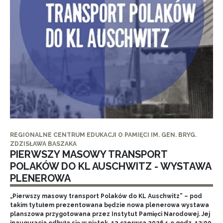
REGIONALNE CENTRUM EDUKACJI O PAMIĘCI IM. GEN. BRYG.
ZDZISŁAWA BASZAKA
PIERWSZY MASOWY TRANSPORT
POLAKÓW DO KL AUSCHWITZ - WYSTAWA
PLENEROWA
„Pierwszy masowy transport Polaków do KL Auschwitz” – pod
takim tytułem prezentowana będzie nowa plenerowa wystawa
planszowa przygotowana przez Instytut Pamięci Narodowej. Jej
inauguracja odbyła się w piątek, 12 czerwca 2026 r. o godz. 12:00