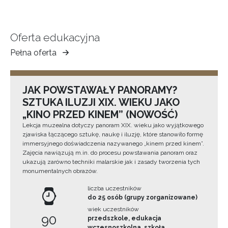
Oferta edukacyjna
Pełna oferta
Muzeum
Ziemi
Tarnowskiej
JAK POWSTAWAŁY PANORAMY?
SZTUKA ILUZJI XIX. WIEKU JAKO
„KINO PRZED KINEM” (NOWOŚĆ)
Lekcja muzealna dotyczy panoram XIX. wieku jako wyjątkowego
zjawiska łączącego sztukę, naukę i iluzję, które stanowiło formę
immersyjnego doświadczenia nazywanego „kinem przed kinem”.
Zajęcia nawiązują m.in. do procesu powstawania panoram oraz
ukazują zarówno techniki malarskie jak i zasady tworzenia tych
monumentalnych obrazów.
liczba uczestników
do 25 osób (grupy zorganizowane)
wiek uczestników
90
przedszkole, edukacja
wczesnoszkolna, szkoła