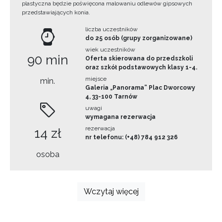
plastyczna będzie poświęcona malowaniu odlewów gipsowych
przedstawiających konia.
liczba uczestników
do 25 osób (grupy zorganizowane)
wiek uczestników
90 min
Oferta skierowana do przedszkoli
oraz szkół podstawowych klasy 1-4.
miejsce
min.
Galeria „Panorama” Plac Dworcowy
4, 33-100 Tarnów
uwagi
wymagana rezerwacja
rezerwacja
14 zł
nr telefonu: (+48) 784 912 326
osoba
Wczytaj więcej