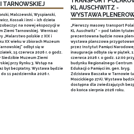
TRANSPORT POLAKÓ
MI TARNOWSKIEJ
KL AUSCHWITZ -
WYSTAWA PLENERO
ński, Malczewski, Wyspiański,
icz, Kossak i inni – ich dzieła
zobaczyć na nowej ekspozycji w
„Pierwszy masowy transport Pol
 Ziemi Tarnowskiej. Wernisaż
KL Auschwitz” – pod takim tytuł
 „Malarstwo polskie z XIX i
prezentowana będzie nowa ple
ku XX wieku w zbiorach Muzeum
wystawa planszowa przygotowa
arnowskiej” odbył się w
przez Instytut Pamięci Narodowej.
iałek, 15 czerwca 2026 r. o godz.
inauguracja odbyła się w piątek, 1
w Siedzibie Muzeum Ziemi
czerwca 2026 r. o godz. 12:00 prz
skiej przy Rynku 3. Wstęp na
budynku Regionalnego Centrum
aż był bezpłatny. Wystawa będzie
Edukacji o Pamięci im. gen. bryg.
do 11 października 2026 r.
Zdzisława Baszaka w Tarnowie (u
Mościckiego 27A). Wystawa będzi
dostępna dla zwiedzających bezp
do końca sierpnia 2026 roku.