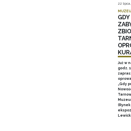
22 lipca
MUZEU
GDY 
ZAB
ZBI
TAR
OPR
KUR
Już w n
godz. 
zapras
oprowa
„Gdy p
Nowośc
Tarnow
Muzeum
(Rynek
ekspozy
Lewick