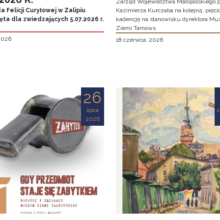
Zarząd Województwa Małopolskiego p
 Felicji Curyłowej w Zalipiu
Kazimierza Kurczaba na kolejną, pięcio
ta dla zwiedzających 5.07.2026 r.
kadencję na stanowisku dyrektora M
Ziemi Tarnows
 2026
18 czerwca, 2026
26
lipca
2026