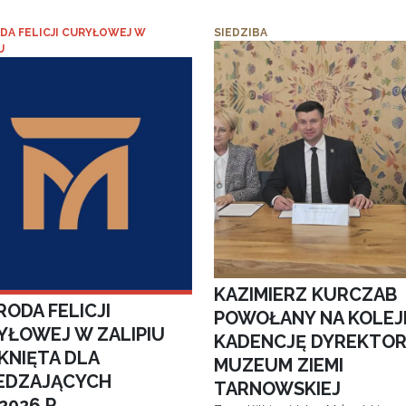
DA FELICJI CURYŁOWEJ W
SIEDZIBA
U
KAZIMIERZ KURCZAB
ODA FELICJI
POWOŁANY NA KOLEJ
YŁOWEJ W ZALIPIU
KADENCJĘ DYREKTO
KNIĘTA DLA
MUZEUM ZIEMI
EDZAJĄCYCH
TARNOWSKIEJ
.2026 R.