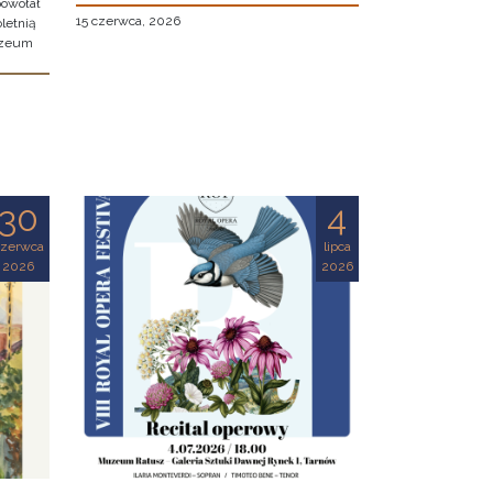
owołał
15 czerwca, 2026
letnią
uzeum
30
4
czerwca
lipca
2026
2026