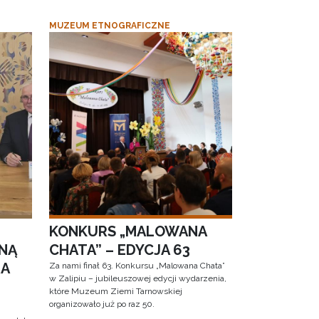
MUZEUM ETNOGRAFICZNE
KONKURS „MALOWANA
NĄ
CHATA” – EDYCJA 63
RA
Za nami finał 63. Konkursu „Malowana Chata”
w Zalipiu – jubileuszowej edycji wydarzenia,
które Muzeum Ziemi Tarnowskiej
organizowało już po raz 50.