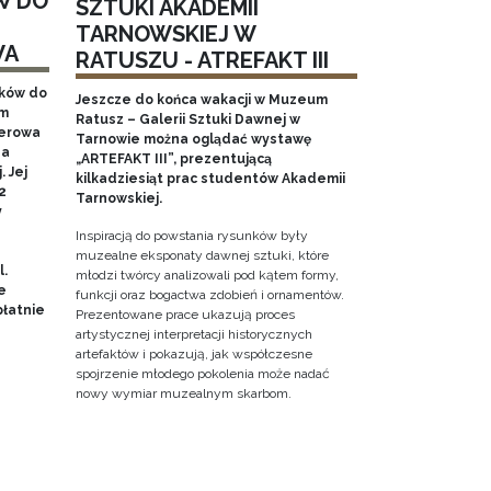
W DO
SZTUKI AKADEMII
TARNOWSKIEJ W
WA
RATUSZU - ATREFAKT III
aków do
Jeszcze do końca wakacji w Muzeum
em
Ratusz – Galerii Sztuki Dawnej w
nerowa
Tarnowie można oglądać wystawę
na
„ARTEFAKT III”, prezentującą
 Jej
kilkadziesiąt prac studentów Akademii
2
Tarnowskiej.
y
Inspiracją do powstania rysunków były
muzealne eksponaty dawnej sztuki, które
l.
młodzi twórcy analizowali pod kątem formy,
e
funkcji oraz bogactwa zdobień i ornamentów.
łatnie
Prezentowane prace ukazują proces
artystycznej interpretacji historycznych
artefaktów i pokazują, jak współczesne
spojrzenie młodego pokolenia może nadać
nowy wymiar muzealnym skarbom.