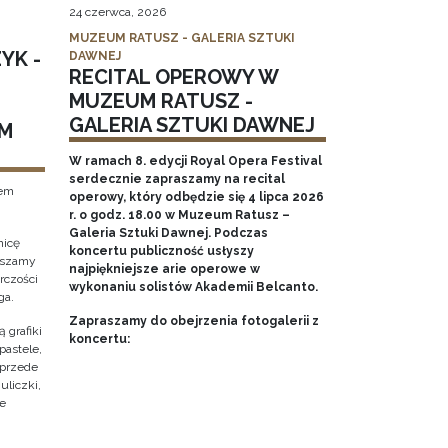
24 czerwca, 2026
MUZEUM RATUSZ - GALERIA SZTUKI
YK -
DAWNEJ
RECITAL OPEROWY W
MUZEUM RATUSZ -
GALERIA SZTUKI DAWNEJ
M
W ramach 8. edycji Royal Opera Festival
serdecznie zapraszamy na recital
tem
operowy, który odbędzie się 4 lipca 2026
r. o godz. 18.00 w Muzeum Ratusz –
Galeria Sztuki Dawnej. Podczas
nicę
koncertu publiczność usłyszy
raszamy
najpiękniejsze arie operowe w
rczości
wykonaniu solistów Akademii Belcanto.
ga.
Zapraszamy do obejrzenia fotogalerii z
 grafiki
koncertu:
pastele,
 przede
uliczki,
że