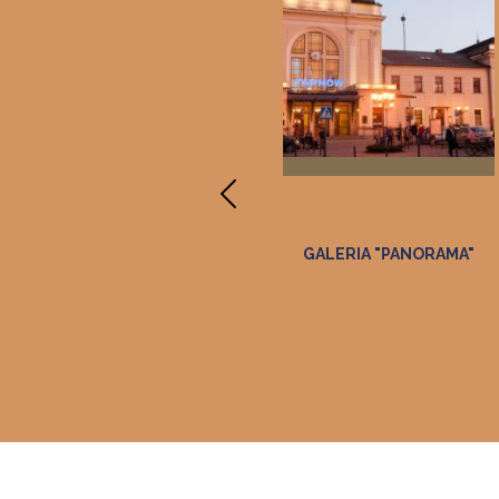
MUZEUM ZAMEK W DĘBNIE
GALERIA "PANORAMA"