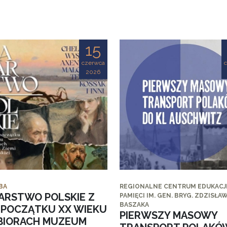
15
czerwca
2026
BA
REGIONALNE CENTRUM EDUKACJI
ARSTWO POLSKIE Z
PAMIĘCI IM. GEN. BRYG. ZDZISŁA
BASZAKA
I POCZĄTKU XX WIEKU
PIERWSZY MASOWY
BIORACH MUZEUM