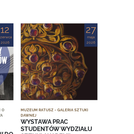
12
27
czerwca
maja
2026
2026
 O
MUZEUM RATUSZ - GALERIA SZTUKI
WA
DAWNEJ
WYSTAWA PRAC
STUDENTÓW WYDZIAŁU