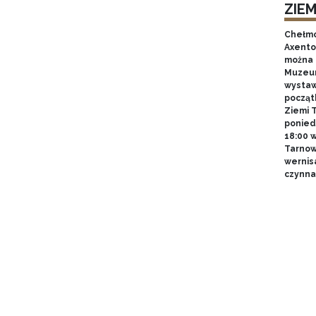
ZIE
Chełmo
Axentow
można 
Muzeum
wystawy
począt
Ziemi T
poniedz
18:00 
Tarnow
wernis
czynna 