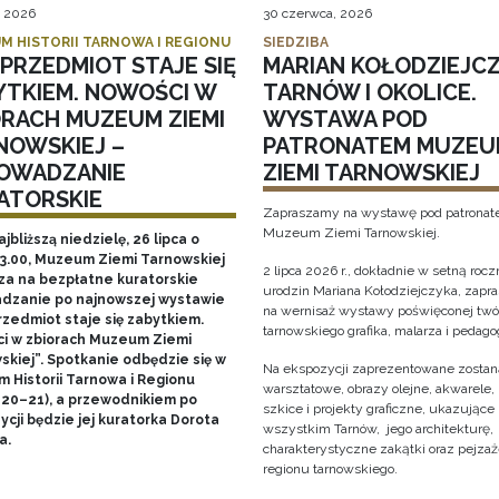
, 2026
30 czerwca, 2026
M HISTORII TARNOWA I REGIONU
SIEDZIBA
PRZEDMIOT STAJE SIĘ
MARIAN KOŁODZIEJCZ
YTKIEM. NOWOŚCI W
TARNÓW I OKOLICE.
ORACH MUZEUM ZIEMI
WYSTAWA POD
NOWSKIEJ –
PATRONATEM MUZEU
OWADZANIE
ZIEMI TARNOWSKIEJ
ATORSKIE
Zapraszamy na wystawę pod patrona
Muzeum Ziemi Tarnowskiej.
ajbliższą niedzielę, 26 lipca o
13.00, Muzeum Ziemi Tarnowskiej
2 lipca 2026 r., dokładnie w setną rocz
za na bezpłatne kuratorskie
urodzin Mariana Kołodziejczyka, zap
dzanie po najnowszej wystawie
na wernisaż wystawy poświęconej twó
rzedmiot staje się zabytkiem.
tarnowskiego grafika, malarza i pedago
i w zbiorach Muzeum Ziemi
skiej”. Spotkanie odbędzie się w
Na ekspozycji zaprezentowane zostaną
 Historii Tarnowa i Regionu
warsztatowe, obrazy olejne, akwarele, 
 20–21), a przewodnikiem po
szkice i projekty graficzne, ukazujące
cji będzie jej kuratorka Dorota
wszystkim Tarnów, jego architekturę, 
a.
charakterystyczne zakątki oraz pejza
regionu tarnowskiego.