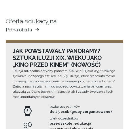
Oferta edukacyjna
Pełna oferta
Muzeum
Ziemi
Tarnowskiej
JAK POWSTAWAŁY PANORAMY?
SZTUKA ILUZJI XIX. WIEKU JAKO
„KINO PRZED KINEM” (NOWOŚĆ)
Lekcja muzealna dotyczy panoram XIX. wieku jako wyjątkowego
zjawiska łączącego sztukę, naukę i iluzję, które stanowiło formę
immersyjnego doświadczenia nazywanego „kinem przed kinem”.
Zajęcia nawiązują m.in. do procesu powstawania panoram oraz
ukazują zarówno techniki malarskie jak i zasady tworzenia tych
monumentalnych obrazów.
liczba uczestników
do 25 osób (grupy zorganizowane)
wiek uczestników
90
przedszkole, edukacja
wczesnoszkolna, szkoła