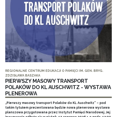
REGIONALNE CENTRUM EDUKACJI O PAMIĘCI IM. GEN. BRYG.
ZDZISŁAWA BASZAKA
PIERWSZY MASOWY TRANSPORT
POLAKÓW DO KL AUSCHWITZ - WYSTAWA
PLENEROWA
„Pierwszy masowy transport Polaków do KL Auschwitz” – pod
takim tytułem prezentowana będzie nowa plenerowa wystawa
planszowa przygotowana przez Instytut Pamięci Narodowej. Jej
inauguracja odbyła się w piątek, 12 czerwca 2026 r. o godz. 12:00