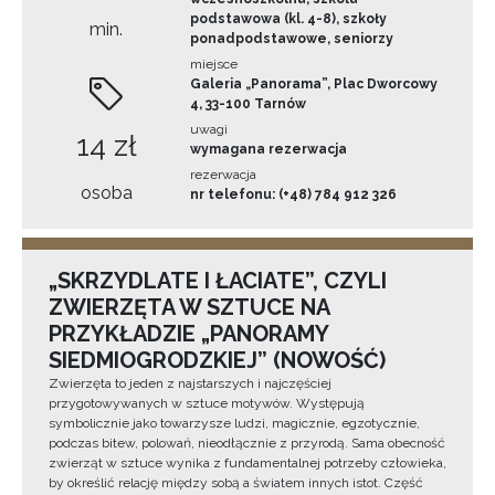
podstawowa (kl. 4-8), szkoły
min.
ponadpodstawowe, seniorzy
miejsce
Galeria „Panorama”, Plac Dworcowy
4, 33-100 Tarnów
uwagi
14 zł
wymagana rezerwacja
rezerwacja
osoba
nr telefonu: (+48) 784 912 326
„SKRZYDLATE I ŁACIATE”, CZYLI
ZWIERZĘTA W SZTUCE NA
PRZYKŁADZIE „PANORAMY
SIEDMIOGRODZKIEJ” (NOWOŚĆ)
Zwierzęta to jeden z najstarszych i najczęściej
przygotowywanych w sztuce motywów. Występują
symbolicznie jako towarzysze ludzi, magicznie, egzotycznie,
podczas bitew, polowań, nieodłącznie z przyrodą. Sama obecność
zwierząt w sztuce wynika z fundamentalnej potrzeby człowieka,
by określić relację między sobą a światem innych istot. Część