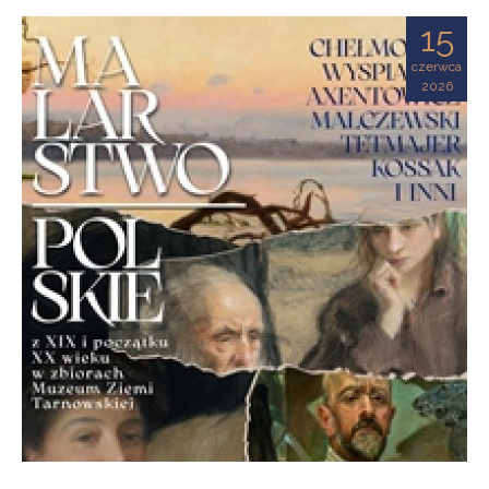
Ziemi
15
Tarnowskiej
czerwca
2026