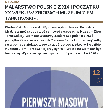
SIEDZIBA
MALARSTWO POLSKIE Z XIX I POCZĄTKU
XX WIEKU W ZBIORACH MUZEUM ZIEMI
TARNOWSKIEJ
Chełmoński, Malczewski, Wyspiański, Axentowicz, Kossak i inni –
ich dzieła można zobaczyć na nowej ekspozycji w Muzeum Ziemi
Tarnowskiej. Wernisaż wystawy „Malarstwo polskie z XIX i
początku XX wieku w zbiorach Muzeum Ziemi Tarnowskiej” odbył
się w poniedziałek, 15 czerwca 2026 r. o godz. 18:00 w Siedzibie
Muzeum Ziemi Tarnowskiej przy Rynku 3. Wstęp na wernisaż był
bezpłatny. Wystawa będzie czynna do 11 października 2026 r.
12
czerwca
2026