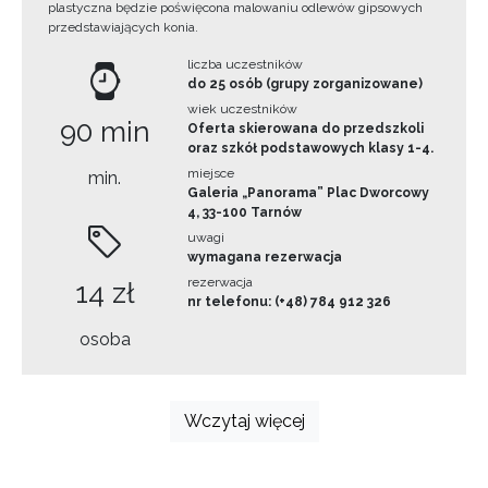
plastyczna będzie poświęcona malowaniu odlewów gipsowych
przedstawiających konia.
liczba uczestników
do 25 osób (grupy zorganizowane)
wiek uczestników
90 min
Oferta skierowana do przedszkoli
oraz szkół podstawowych klasy 1-4.
miejsce
min.
Galeria „Panorama” Plac Dworcowy
4, 33-100 Tarnów
uwagi
wymagana rezerwacja
rezerwacja
14 zł
nr telefonu: (+48) 784 912 326
osoba
Wczytaj więcej