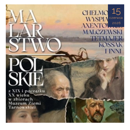
Ziemi
15
Tarnowskiej
czerwca
2026