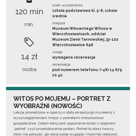
wiek uczestników
120 min
szkoła podstawowa kl. 5-8, szkoła
średnia
miejsce
min.
Muzeum Wincentego Witosa w
Wierzchosławicach, oddział
Muzeum Ziemi Tarnowskiej, 33-122
Wierzchosławice 698
uwagi
14 zł
wymagana rezerwacja
rezerwacja
osoba
pod numerem telefonu: (+48) 14 679
70 40
WITOS PO MOJEMU – PORTRET Z
WYOBRAŹNI (NOWOŚĆ)
Lekcja prowadzona w oparciu o stałą ekspozycję muzealną z
wyszczególnieniem miejsc z portretami mieszkańców
gospodarstwa. Celem lekcji jest zapoznanie dzieci z pojęciem
„portret” czyli przedstawienie postaci. Portret to obraz twarzy,
który ma pokazać, jak dana osoba wygląda i może też oddawać,