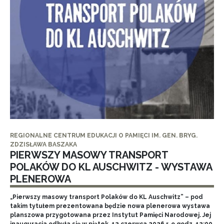
REGIONALNE CENTRUM EDUKACJI O PAMIĘCI IM. GEN. BRYG.
ZDZISŁAWA BASZAKA
PIERWSZY MASOWY TRANSPORT
POLAKÓW DO KL AUSCHWITZ - WYSTAWA
PLENEROWA
„Pierwszy masowy transport Polaków do KL Auschwitz” – pod
takim tytułem prezentowana będzie nowa plenerowa wystawa
planszowa przygotowana przez Instytut Pamięci Narodowej. Jej
inauguracja odbyła się w piątek, 12 czerwca 2026 r. o godz. 12:00