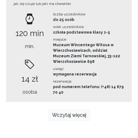
jak się czuje lub jaki ma charakter.
liczba uczestników
do 25 osób
wiek uczestników
120 min
szkoła podstawowa klasy 1-5
miejsce
Muzeum Wincentego Witosa w
min.
Wierzchosławicach, oddział
Muzeum Ziemi Tarnowskiej, 33-122
Wierzchosławice 698
uwagi
wymagana rezerwacja
14 zł
rezerwacja
pod numerem telefonu: (+48) 14 679
osoba
70 40
Wczytaj więcej