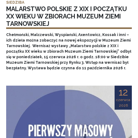
SIEDZIBA
MALARSTWO POLSKIE Z XIX I POCZĄTKU
XX WIEKU W ZBIORACH MUZEUM ZIEMI
TARNOWSKIEJ
Chełmoński, Malczewski, Wyspiański, Axentowicz, Kossak i inni –
ich dzieła można zobaczyć na nowej ekspozycji w Muzeum Ziemi
Tarnowskiej. Wernisaż wystawy „Malarstwo polskie z XIX i
początku XX wieku w zbiorach Muzeum Ziemi Tarnowskiej” odbył
się w poniedziałek, 15 czerwca 2026 r. o godz. 18:00 w Siedzibie
Muzeum Ziemi Tarnowskiej przy Rynku 3. Wstęp na wernisaż był
bezpłatny. Wystawa będzie czynna do 11 października 2026 r.
12
czerwca
2026