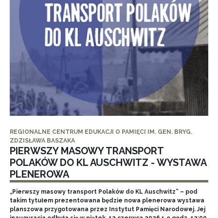
REGIONALNE CENTRUM EDUKACJI O PAMIĘCI IM. GEN. BRYG.
ZDZISŁAWA BASZAKA
PIERWSZY MASOWY TRANSPORT
POLAKÓW DO KL AUSCHWITZ - WYSTAWA
PLENEROWA
„Pierwszy masowy transport Polaków do KL Auschwitz” – pod
takim tytułem prezentowana będzie nowa plenerowa wystawa
planszowa przygotowana przez Instytut Pamięci Narodowej. Jej
inauguracja odbyła się w piątek, 12 czerwca 2026 r. o godz. 12:00