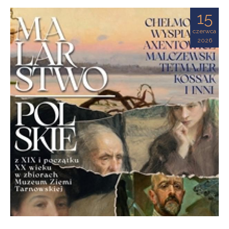
Ziemi
15
Tarnowskiej
czerwca
2026