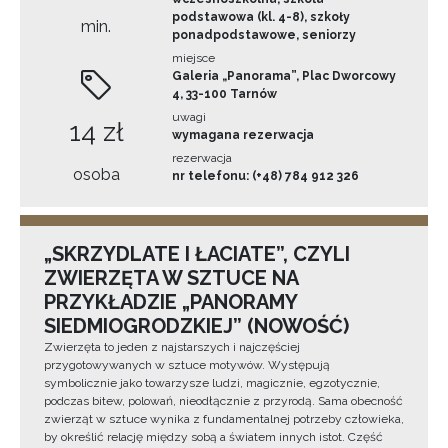
podstawowa (kl. 4-8), szkoły
min.
ponadpodstawowe, seniorzy
miejsce
Galeria „Panorama”, Plac Dworcowy
4, 33-100 Tarnów
uwagi
14 zł
wymagana rezerwacja
rezerwacja
osoba
nr telefonu: (+48) 784 912 326
„SKRZYDLATE I ŁACIATE”, CZYLI
ZWIERZĘTA W SZTUCE NA
PRZYKŁADZIE „PANORAMY
SIEDMIOGRODZKIEJ” (NOWOŚĆ)
Zwierzęta to jeden z najstarszych i najczęściej
przygotowywanych w sztuce motywów. Występują
symbolicznie jako towarzysze ludzi, magicznie, egzotycznie,
podczas bitew, polowań, nieodłącznie z przyrodą. Sama obecność
zwierząt w sztuce wynika z fundamentalnej potrzeby człowieka,
by określić relację między sobą a światem innych istot. Część