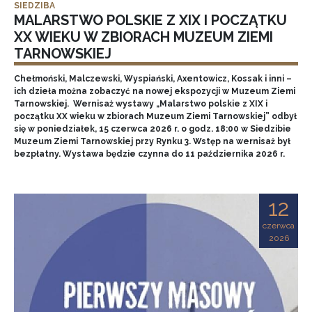
SIEDZIBA
MALARSTWO POLSKIE Z XIX I POCZĄTKU
XX WIEKU W ZBIORACH MUZEUM ZIEMI
TARNOWSKIEJ
Chełmoński, Malczewski, Wyspiański, Axentowicz, Kossak i inni –
ich dzieła można zobaczyć na nowej ekspozycji w Muzeum Ziemi
Tarnowskiej. Wernisaż wystawy „Malarstwo polskie z XIX i
początku XX wieku w zbiorach Muzeum Ziemi Tarnowskiej” odbył
się w poniedziałek, 15 czerwca 2026 r. o godz. 18:00 w Siedzibie
Muzeum Ziemi Tarnowskiej przy Rynku 3. Wstęp na wernisaż był
bezpłatny. Wystawa będzie czynna do 11 października 2026 r.
12
czerwca
2026