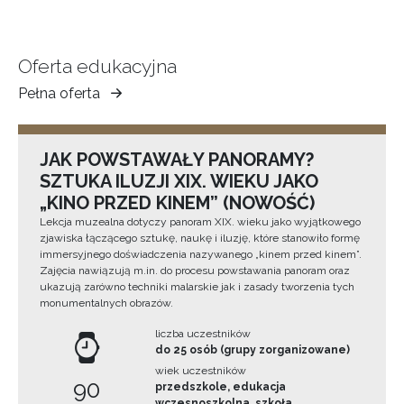
Oferta edukacyjna
Pełna oferta
Muzeum
Ziemi
Tarnowskiej
JAK POWSTAWAŁY PANORAMY?
SZTUKA ILUZJI XIX. WIEKU JAKO
„KINO PRZED KINEM” (NOWOŚĆ)
Lekcja muzealna dotyczy panoram XIX. wieku jako wyjątkowego
zjawiska łączącego sztukę, naukę i iluzję, które stanowiło formę
immersyjnego doświadczenia nazywanego „kinem przed kinem”.
Zajęcia nawiązują m.in. do procesu powstawania panoram oraz
ukazują zarówno techniki malarskie jak i zasady tworzenia tych
monumentalnych obrazów.
liczba uczestników
do 25 osób (grupy zorganizowane)
wiek uczestników
90
przedszkole, edukacja
wczesnoszkolna, szkoła