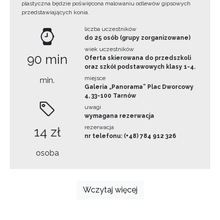
plastyczna będzie poświęcona malowaniu odlewów gipsowych
przedstawiających konia.
liczba uczestników
do 25 osób (grupy zorganizowane)
wiek uczestników
90 min
Oferta skierowana do przedszkoli
oraz szkół podstawowych klasy 1-4.
miejsce
min.
Galeria „Panorama” Plac Dworcowy
4, 33-100 Tarnów
uwagi
wymagana rezerwacja
rezerwacja
14 zł
nr telefonu: (+48) 784 912 326
osoba
Wczytaj więcej