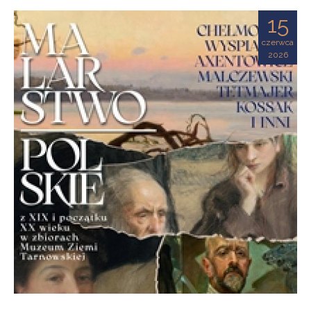
Ziemi
15
Tarnowskiej
czerwca
2026