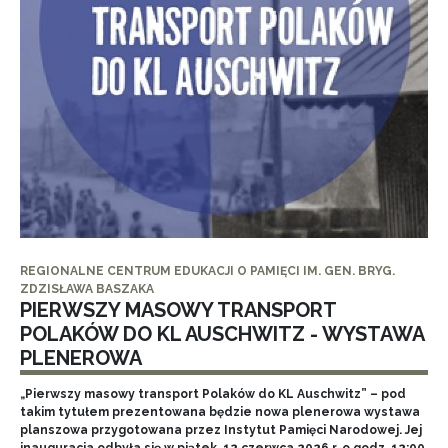
REGIONALNE CENTRUM EDUKACJI O PAMIĘCI IM. GEN. BRYG.
ZDZISŁAWA BASZAKA
PIERWSZY MASOWY TRANSPORT
POLAKÓW DO KL AUSCHWITZ - WYSTAWA
PLENEROWA
„Pierwszy masowy transport Polaków do KL Auschwitz” – pod
takim tytułem prezentowana będzie nowa plenerowa wystawa
planszowa przygotowana przez Instytut Pamięci Narodowej. Jej
inauguracja odbyła się w piątek, 12 czerwca 2026 r. o godz. 12:00