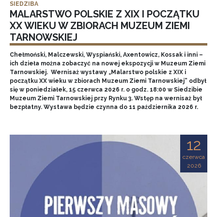
SIEDZIBA
MALARSTWO POLSKIE Z XIX I POCZĄTKU
XX WIEKU W ZBIORACH MUZEUM ZIEMI
TARNOWSKIEJ
Chełmoński, Malczewski, Wyspiański, Axentowicz, Kossak i inni –
ich dzieła można zobaczyć na nowej ekspozycji w Muzeum Ziemi
Tarnowskiej. Wernisaż wystawy „Malarstwo polskie z XIX i
początku XX wieku w zbiorach Muzeum Ziemi Tarnowskiej” odbył
się w poniedziałek, 15 czerwca 2026 r. o godz. 18:00 w Siedzibie
Muzeum Ziemi Tarnowskiej przy Rynku 3. Wstęp na wernisaż był
bezpłatny. Wystawa będzie czynna do 11 października 2026 r.
12
czerwca
2026