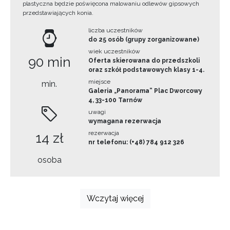
plastyczna będzie poświęcona malowaniu odlewów gipsowych
przedstawiających konia.
liczba uczestników
do 25 osób (grupy zorganizowane)
wiek uczestników
90 min
Oferta skierowana do przedszkoli
oraz szkół podstawowych klasy 1-4.
miejsce
min.
Galeria „Panorama” Plac Dworcowy
4, 33-100 Tarnów
uwagi
wymagana rezerwacja
rezerwacja
14 zł
nr telefonu: (+48) 784 912 326
osoba
Wczytaj więcej