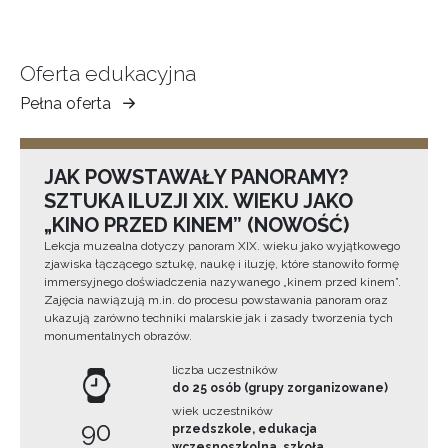
Oferta edukacyjna
Pełna oferta
Muzeum
Ziemi
Tarnowskiej
JAK POWSTAWAŁY PANORAMY?
SZTUKA ILUZJI XIX. WIEKU JAKO
„KINO PRZED KINEM” (NOWOŚĆ)
Lekcja muzealna dotyczy panoram XIX. wieku jako wyjątkowego
zjawiska łączącego sztukę, naukę i iluzję, które stanowiło formę
immersyjnego doświadczenia nazywanego „kinem przed kinem”.
Zajęcia nawiązują m.in. do procesu powstawania panoram oraz
ukazują zarówno techniki malarskie jak i zasady tworzenia tych
monumentalnych obrazów.
liczba uczestników
do 25 osób (grupy zorganizowane)
wiek uczestników
90
przedszkole, edukacja
wczesnoszkolna, szkoła