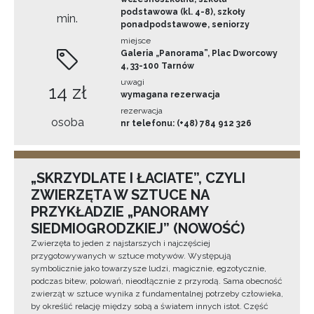
podstawowa (kl. 4-8), szkoły
min.
ponadpodstawowe, seniorzy
miejsce
Galeria „Panorama”, Plac Dworcowy
4, 33-100 Tarnów
uwagi
14 zł
wymagana rezerwacja
rezerwacja
osoba
nr telefonu: (+48) 784 912 326
„SKRZYDLATE I ŁACIATE”, CZYLI
ZWIERZĘTA W SZTUCE NA
PRZYKŁADZIE „PANORAMY
SIEDMIOGRODZKIEJ” (NOWOŚĆ)
Zwierzęta to jeden z najstarszych i najczęściej
przygotowywanych w sztuce motywów. Występują
symbolicznie jako towarzysze ludzi, magicznie, egzotycznie,
podczas bitew, polowań, nieodłącznie z przyrodą. Sama obecność
zwierząt w sztuce wynika z fundamentalnej potrzeby człowieka,
by określić relację między sobą a światem innych istot. Część