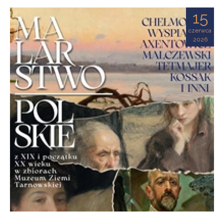
Ziemi
15
Tarnowskiej
czerwca
2026