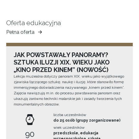
Oferta edukacyjna
Pełna oferta
Muzeum
Ziemi
Tarnowskiej
JAK POWSTAWAŁY PANORAMY?
SZTUKA ILUZJI XIX. WIEKU JAKO
„KINO PRZED KINEM” (NOWOŚĆ)
Lekcja muzealna dotyczy panoram XIX. wieku jako wyjątkowego
zjawiska łączącego sztukę, naukę i iluzję, które stanowiło formę
immersyjnego doświadczenia nazywanego „kinem przed kinem”.
Zajęcia nawiązują m.in. do procesu powstawania panoram oraz
ukazują zarówno techniki malarskie jak i zasady tworzenia tych
monumentalnych obrazów.
liczba uczestników
do 25 osób (grupy zorganizowane)
wiek uczestników
90
przedszkole, edukacja
wczesnoszkolna, szkoła