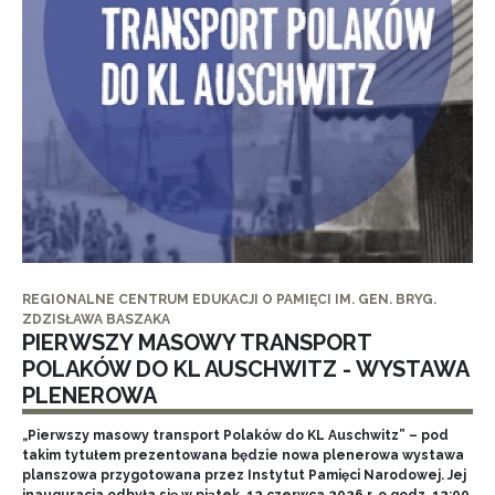
REGIONALNE CENTRUM EDUKACJI O PAMIĘCI IM. GEN. BRYG.
ZDZISŁAWA BASZAKA
PIERWSZY MASOWY TRANSPORT
POLAKÓW DO KL AUSCHWITZ - WYSTAWA
PLENEROWA
„Pierwszy masowy transport Polaków do KL Auschwitz” – pod
takim tytułem prezentowana będzie nowa plenerowa wystawa
planszowa przygotowana przez Instytut Pamięci Narodowej. Jej
inauguracja odbyła się w piątek, 12 czerwca 2026 r. o godz. 12:00