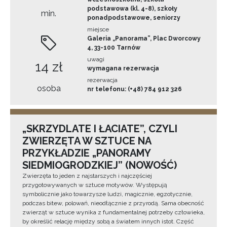
podstawowa (kl. 4-8), szkoły
min.
ponadpodstawowe, seniorzy
miejsce
Galeria „Panorama”, Plac Dworcowy
4, 33-100 Tarnów
uwagi
14 zł
wymagana rezerwacja
rezerwacja
osoba
nr telefonu: (+48) 784 912 326
„SKRZYDLATE I ŁACIATE”, CZYLI
ZWIERZĘTA W SZTUCE NA
PRZYKŁADZIE „PANORAMY
SIEDMIOGRODZKIEJ” (NOWOŚĆ)
Zwierzęta to jeden z najstarszych i najczęściej
przygotowywanych w sztuce motywów. Występują
symbolicznie jako towarzysze ludzi, magicznie, egzotycznie,
podczas bitew, polowań, nieodłącznie z przyrodą. Sama obecność
zwierząt w sztuce wynika z fundamentalnej potrzeby człowieka,
by określić relację między sobą a światem innych istot. Część