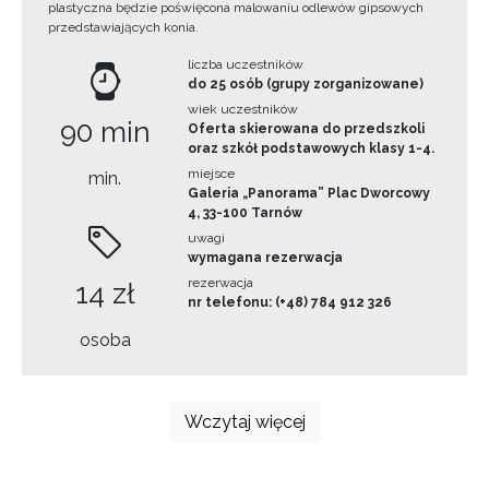
plastyczna będzie poświęcona malowaniu odlewów gipsowych
przedstawiających konia.
liczba uczestników
do 25 osób (grupy zorganizowane)
wiek uczestników
90 min
Oferta skierowana do przedszkoli
oraz szkół podstawowych klasy 1-4.
miejsce
min.
Galeria „Panorama” Plac Dworcowy
4, 33-100 Tarnów
uwagi
wymagana rezerwacja
rezerwacja
14 zł
nr telefonu: (+48) 784 912 326
osoba
Wczytaj więcej