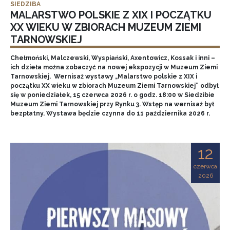
SIEDZIBA
MALARSTWO POLSKIE Z XIX I POCZĄTKU
XX WIEKU W ZBIORACH MUZEUM ZIEMI
TARNOWSKIEJ
Chełmoński, Malczewski, Wyspiański, Axentowicz, Kossak i inni –
ich dzieła można zobaczyć na nowej ekspozycji w Muzeum Ziemi
Tarnowskiej. Wernisaż wystawy „Malarstwo polskie z XIX i
początku XX wieku w zbiorach Muzeum Ziemi Tarnowskiej” odbył
się w poniedziałek, 15 czerwca 2026 r. o godz. 18:00 w Siedzibie
Muzeum Ziemi Tarnowskiej przy Rynku 3. Wstęp na wernisaż był
bezpłatny. Wystawa będzie czynna do 11 października 2026 r.
12
czerwca
2026