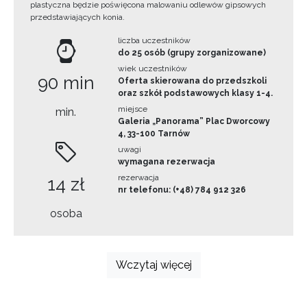
plastyczna będzie poświęcona malowaniu odlewów gipsowych
przedstawiających konia.
liczba uczestników
do 25 osób (grupy zorganizowane)
wiek uczestników
90 min
Oferta skierowana do przedszkoli
oraz szkół podstawowych klasy 1-4.
miejsce
min.
Galeria „Panorama” Plac Dworcowy
4, 33-100 Tarnów
uwagi
wymagana rezerwacja
rezerwacja
14 zł
nr telefonu: (+48) 784 912 326
osoba
Wczytaj więcej