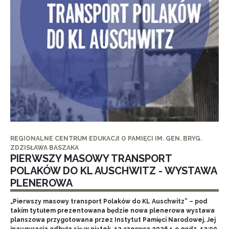
REGIONALNE CENTRUM EDUKACJI O PAMIĘCI IM. GEN. BRYG.
ZDZISŁAWA BASZAKA
PIERWSZY MASOWY TRANSPORT
POLAKÓW DO KL AUSCHWITZ - WYSTAWA
PLENEROWA
„Pierwszy masowy transport Polaków do KL Auschwitz” – pod
takim tytułem prezentowana będzie nowa plenerowa wystawa
planszowa przygotowana przez Instytut Pamięci Narodowej. Jej
inauguracja odbyła się w piątek, 12 czerwca 2026 r. o godz. 12:00