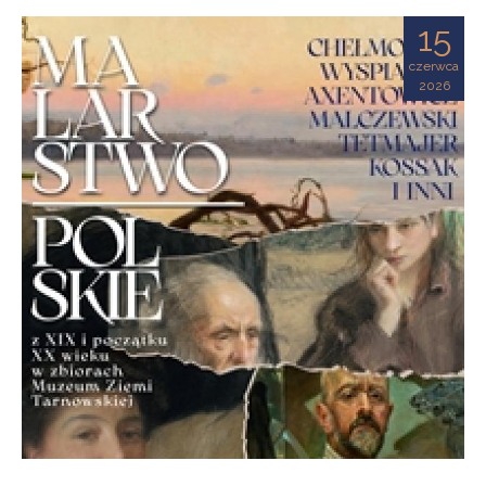
Ziemi
15
Tarnowskiej
czerwca
2026