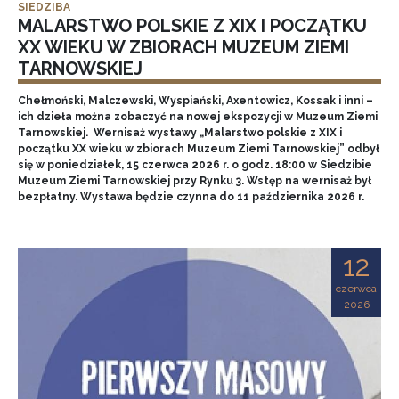
SIEDZIBA
MALARSTWO POLSKIE Z XIX I POCZĄTKU
XX WIEKU W ZBIORACH MUZEUM ZIEMI
TARNOWSKIEJ
Chełmoński, Malczewski, Wyspiański, Axentowicz, Kossak i inni –
ich dzieła można zobaczyć na nowej ekspozycji w Muzeum Ziemi
Tarnowskiej. Wernisaż wystawy „Malarstwo polskie z XIX i
początku XX wieku w zbiorach Muzeum Ziemi Tarnowskiej” odbył
się w poniedziałek, 15 czerwca 2026 r. o godz. 18:00 w Siedzibie
Muzeum Ziemi Tarnowskiej przy Rynku 3. Wstęp na wernisaż był
bezpłatny. Wystawa będzie czynna do 11 października 2026 r.
12
czerwca
2026