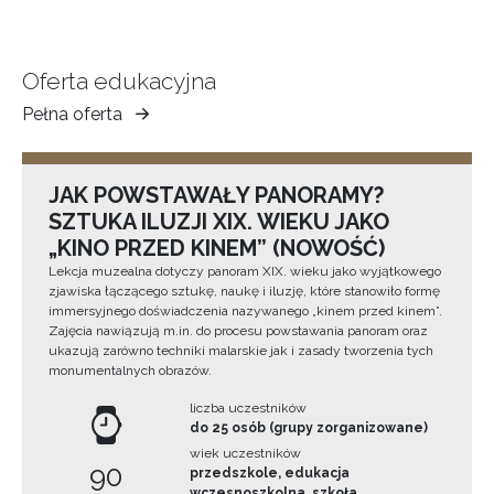
Oferta edukacyjna
Pełna oferta
Muzeum
Ziemi
Tarnowskiej
JAK POWSTAWAŁY PANORAMY?
SZTUKA ILUZJI XIX. WIEKU JAKO
„KINO PRZED KINEM” (NOWOŚĆ)
Lekcja muzealna dotyczy panoram XIX. wieku jako wyjątkowego
zjawiska łączącego sztukę, naukę i iluzję, które stanowiło formę
immersyjnego doświadczenia nazywanego „kinem przed kinem”.
Zajęcia nawiązują m.in. do procesu powstawania panoram oraz
ukazują zarówno techniki malarskie jak i zasady tworzenia tych
monumentalnych obrazów.
liczba uczestników
do 25 osób (grupy zorganizowane)
wiek uczestników
90
przedszkole, edukacja
wczesnoszkolna, szkoła