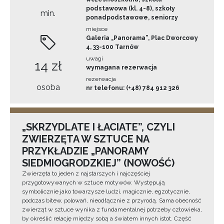
podstawowa (kl. 4-8), szkoły
min.
ponadpodstawowe, seniorzy
miejsce
Galeria „Panorama”, Plac Dworcowy
4, 33-100 Tarnów
uwagi
14 zł
wymagana rezerwacja
rezerwacja
osoba
nr telefonu: (+48) 784 912 326
„SKRZYDLATE I ŁACIATE”, CZYLI
ZWIERZĘTA W SZTUCE NA
PRZYKŁADZIE „PANORAMY
SIEDMIOGRODZKIEJ” (NOWOŚĆ)
Zwierzęta to jeden z najstarszych i najczęściej
przygotowywanych w sztuce motywów. Występują
symbolicznie jako towarzysze ludzi, magicznie, egzotycznie,
podczas bitew, polowań, nieodłącznie z przyrodą. Sama obecność
zwierząt w sztuce wynika z fundamentalnej potrzeby człowieka,
by określić relację między sobą a światem innych istot. Część