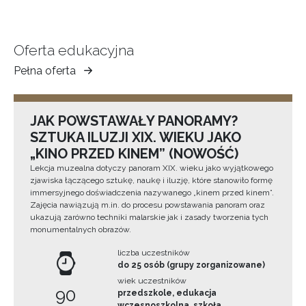
Oferta edukacyjna
Pełna oferta
Muzeum
Ziemi
Tarnowskiej
JAK POWSTAWAŁY PANORAMY?
SZTUKA ILUZJI XIX. WIEKU JAKO
„KINO PRZED KINEM” (NOWOŚĆ)
Lekcja muzealna dotyczy panoram XIX. wieku jako wyjątkowego
zjawiska łączącego sztukę, naukę i iluzję, które stanowiło formę
immersyjnego doświadczenia nazywanego „kinem przed kinem”.
Zajęcia nawiązują m.in. do procesu powstawania panoram oraz
ukazują zarówno techniki malarskie jak i zasady tworzenia tych
monumentalnych obrazów.
liczba uczestników
do 25 osób (grupy zorganizowane)
wiek uczestników
90
przedszkole, edukacja
wczesnoszkolna, szkoła