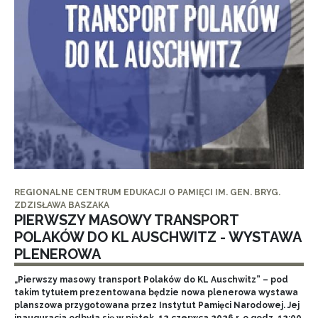
REGIONALNE CENTRUM EDUKACJI O PAMIĘCI IM. GEN. BRYG.
ZDZISŁAWA BASZAKA
PIERWSZY MASOWY TRANSPORT
POLAKÓW DO KL AUSCHWITZ - WYSTAWA
PLENEROWA
„Pierwszy masowy transport Polaków do KL Auschwitz” – pod
takim tytułem prezentowana będzie nowa plenerowa wystawa
planszowa przygotowana przez Instytut Pamięci Narodowej. Jej
inauguracja odbyła się w piątek, 12 czerwca 2026 r. o godz. 12:00