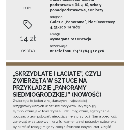
podstawowa (kl. 4-8), szkoły
min.
ponadpodstawowe, seniorzy
miejsce
Galeria „Panorama”, Plac Dworcowy
4, 33-100 Tarnów
uwagi
14 zł
wymagana rezerwacja
rezerwacja
osoba
nr telefonu: (+48) 784 912 326
„SKRZYDLATE I ŁACIATE”, CZYLI
ZWIERZĘTA W SZTUCE NA
PRZYKŁADZIE „PANORAMY
SIEDMIOGRODZKIEJ” (NOWOŚĆ)
Zwierzęta to jeden z najstarszych i najczęściej
przygotowywanych w sztuce motywów. Występują
symbolicznie jako towarzysze ludzi, magicznie, egzotycznie,
podczas bitew, polowań, nieodłącznie z przyrodą. Sama obecność
zwierząt w sztuce wynika z fundamentalnej potrzeby człowieka,
by określić relację między sobą a światem innych istot. Część