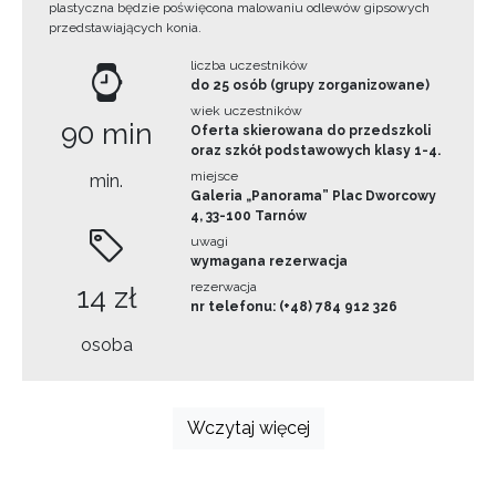
plastyczna będzie poświęcona malowaniu odlewów gipsowych
przedstawiających konia.
liczba uczestników
do 25 osób (grupy zorganizowane)
wiek uczestników
90 min
Oferta skierowana do przedszkoli
oraz szkół podstawowych klasy 1-4.
miejsce
min.
Galeria „Panorama” Plac Dworcowy
4, 33-100 Tarnów
uwagi
wymagana rezerwacja
rezerwacja
14 zł
nr telefonu: (+48) 784 912 326
osoba
Wczytaj więcej