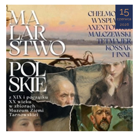
Ziemi
15
Tarnowskiej
czerwca
2026