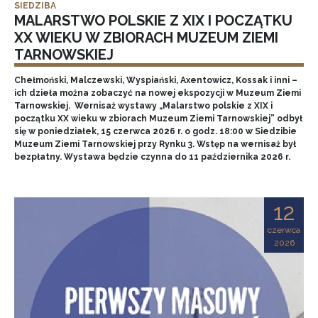
SIEDZIBA
MALARSTWO POLSKIE Z XIX I POCZĄTKU
XX WIEKU W ZBIORACH MUZEUM ZIEMI
TARNOWSKIEJ
Chełmoński, Malczewski, Wyspiański, Axentowicz, Kossak i inni –
ich dzieła można zobaczyć na nowej ekspozycji w Muzeum Ziemi
Tarnowskiej. Wernisaż wystawy „Malarstwo polskie z XIX i
początku XX wieku w zbiorach Muzeum Ziemi Tarnowskiej” odbył
się w poniedziałek, 15 czerwca 2026 r. o godz. 18:00 w Siedzibie
Muzeum Ziemi Tarnowskiej przy Rynku 3. Wstęp na wernisaż był
bezpłatny. Wystawa będzie czynna do 11 października 2026 r.
12
czerwca
2026