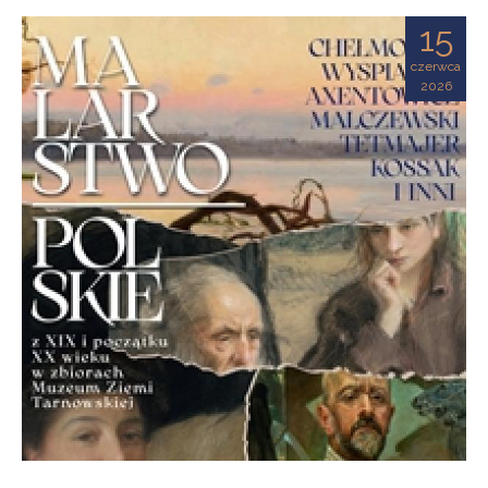
Ziemi
15
Tarnowskiej
czerwca
2026