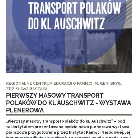
REGIONALNE CENTRUM EDUKACJI O PAMIĘCI IM. GEN. BRYG.
ZDZISŁAWA BASZAKA
PIERWSZY MASOWY TRANSPORT
POLAKÓW DO KL AUSCHWITZ - WYSTAWA
PLENEROWA
„Pierwszy masowy transport Polaków do KL Auschwitz” – pod
takim tytułem prezentowana będzie nowa plenerowa wystawa
planszowa przygotowana przez Instytut Pamięci Narodowej. Jej
inauguracja odbyła się w piątek, 12 czerwca 2026 r. o godz. 12:00