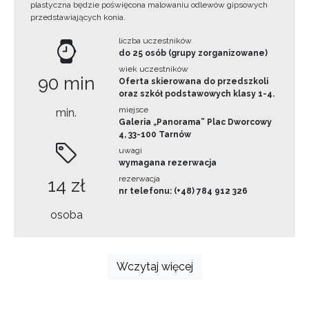
plastyczna będzie poświęcona malowaniu odlewów gipsowych
przedstawiających konia.
liczba uczestników
do 25 osób (grupy zorganizowane)
wiek uczestników
90 min
Oferta skierowana do przedszkoli
oraz szkół podstawowych klasy 1-4.
miejsce
min.
Galeria „Panorama” Plac Dworcowy
4, 33-100 Tarnów
uwagi
wymagana rezerwacja
rezerwacja
14 zł
nr telefonu: (+48) 784 912 326
osoba
Wczytaj więcej