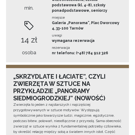
podstawowa (kl. 4-8), szkoły
min.
ponadpodstawowe, seniorzy
miejsce
Galeria „Panorama”, Plac Dworcowy
4, 33-100 Tarnów
uwagi
14 zł
wymagana rezerwacja
rezerwacja
osoba
nr telefonu: (+48) 784 912 326
„SKRZYDLATE I ŁACIATE”, CZYLI
ZWIERZĘTA W SZTUCE NA
PRZYKŁADZIE „PANORAMY
SIEDMIOGRODZKIEJ” (NOWOŚĆ)
Zwierzęta to jeden z najstarszych i najczęściej
przygotowywanych w sztuce motywów. Występują
symbolicznie jako towarzysze ludzi, magicznie, egzotycznie,
podczas bitew, polowań, nieodłącznie z przyrodą. Sama obecność
zwierząt w sztuce wynika z fundamentalnej potrzeby człowieka,
by określić relację między sobą a światem innych istot. Część