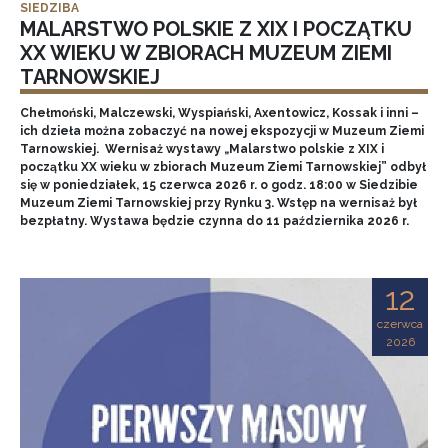
SIEDZIBA
MALARSTWO POLSKIE Z XIX I POCZĄTKU
XX WIEKU W ZBIORACH MUZEUM ZIEMI
TARNOWSKIEJ
Chełmoński, Malczewski, Wyspiański, Axentowicz, Kossak i inni –
ich dzieła można zobaczyć na nowej ekspozycji w Muzeum Ziemi
Tarnowskiej. Wernisaż wystawy „Malarstwo polskie z XIX i
początku XX wieku w zbiorach Muzeum Ziemi Tarnowskiej” odbył
się w poniedziałek, 15 czerwca 2026 r. o godz. 18:00 w Siedzibie
Muzeum Ziemi Tarnowskiej przy Rynku 3. Wstęp na wernisaż był
bezpłatny. Wystawa będzie czynna do 11 października 2026 r.
12
czerwca
2026