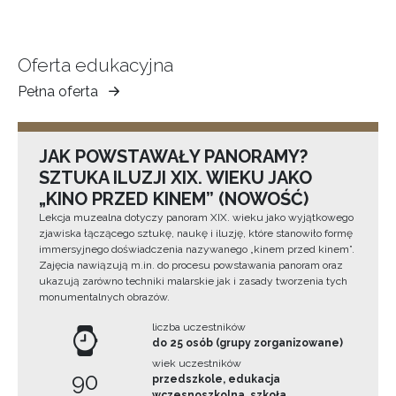
Oferta edukacyjna
Pełna oferta
Muzeum
Ziemi
Tarnowskiej
JAK POWSTAWAŁY PANORAMY?
SZTUKA ILUZJI XIX. WIEKU JAKO
„KINO PRZED KINEM” (NOWOŚĆ)
Lekcja muzealna dotyczy panoram XIX. wieku jako wyjątkowego
zjawiska łączącego sztukę, naukę i iluzję, które stanowiło formę
immersyjnego doświadczenia nazywanego „kinem przed kinem”.
Zajęcia nawiązują m.in. do procesu powstawania panoram oraz
ukazują zarówno techniki malarskie jak i zasady tworzenia tych
monumentalnych obrazów.
liczba uczestników
do 25 osób (grupy zorganizowane)
wiek uczestników
90
przedszkole, edukacja
wczesnoszkolna, szkoła