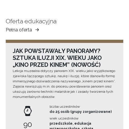
Oferta edukacyjna
Pełna oferta
Muzeum
Ziemi
Tarnowskiej
JAK POWSTAWAŁY PANORAMY?
SZTUKA ILUZJI XIX. WIEKU JAKO
„KINO PRZED KINEM” (NOWOŚĆ)
Lekcja muzealna dotyczy panoram XIX. wieku jako wyjątkowego
zjawiska łączącego sztukę, naukę i iluzję, które stanowiło formę
immersyjnego doświadczenia nazywanego „kinem przed kinem”.
Zajęcia nawiązują m.in. do procesu powstawania panoram oraz
ukazują zarówno techniki malarskie jak i zasady tworzenia tych
monumentalnych obrazów.
liczba uczestników
do 25 osób (grupy zorganizowane)
wiek uczestników
90
przedszkole, edukacja
wczesnoszkolna, szkoła