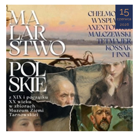
Ziemi
15
Tarnowskiej
czerwca
2026