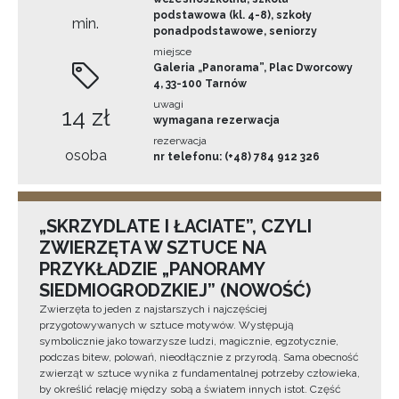
podstawowa (kl. 4-8), szkoły
min.
ponadpodstawowe, seniorzy
miejsce
Galeria „Panorama”, Plac Dworcowy
4, 33-100 Tarnów
uwagi
14 zł
wymagana rezerwacja
rezerwacja
osoba
nr telefonu: (+48) 784 912 326
„SKRZYDLATE I ŁACIATE”, CZYLI
ZWIERZĘTA W SZTUCE NA
PRZYKŁADZIE „PANORAMY
SIEDMIOGRODZKIEJ” (NOWOŚĆ)
Zwierzęta to jeden z najstarszych i najczęściej
przygotowywanych w sztuce motywów. Występują
symbolicznie jako towarzysze ludzi, magicznie, egzotycznie,
podczas bitew, polowań, nieodłącznie z przyrodą. Sama obecność
zwierząt w sztuce wynika z fundamentalnej potrzeby człowieka,
by określić relację między sobą a światem innych istot. Część