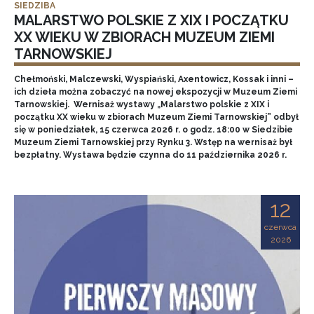
SIEDZIBA
MALARSTWO POLSKIE Z XIX I POCZĄTKU
XX WIEKU W ZBIORACH MUZEUM ZIEMI
TARNOWSKIEJ
Chełmoński, Malczewski, Wyspiański, Axentowicz, Kossak i inni –
ich dzieła można zobaczyć na nowej ekspozycji w Muzeum Ziemi
Tarnowskiej. Wernisaż wystawy „Malarstwo polskie z XIX i
początku XX wieku w zbiorach Muzeum Ziemi Tarnowskiej” odbył
się w poniedziałek, 15 czerwca 2026 r. o godz. 18:00 w Siedzibie
Muzeum Ziemi Tarnowskiej przy Rynku 3. Wstęp na wernisaż był
bezpłatny. Wystawa będzie czynna do 11 października 2026 r.
12
czerwca
2026