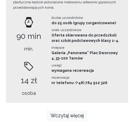
plastyczna będzie poświęcona malowaniu odlewów gipsowych
przedstawiających konia.
liczba uczestników
do 25 osób (grupy zorganizowane)
wiek uczestników
90 min
Oferta skierowana do przedszkoli
oraz szkół podstawowych klasy 1-4.
miejsce
min.
Galeria „Panorama” Plac Dworcowy
4, 33-100 Tarnów
uwagi
wymagana rezerwacja
rezerwacja
14 zł
nr telefonu: (+48) 784 912 326
osoba
Wczytaj więcej