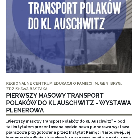
REGIONALNE CENTRUM EDUKACJI O PAMIĘCI IM. GEN. BRYG.
ZDZISŁAWA BASZAKA
PIERWSZY MASOWY TRANSPORT
POLAKÓW DO KL AUSCHWITZ - WYSTAWA
PLENEROWA
„Pierwszy masowy transport Polaków do KL Auschwitz” – pod
takim tytułem prezentowana będzie nowa plenerowa wystawa
planszowa przygotowana przez Instytut Pamięci Narodowej. Jej
inauguracja odbyła się w piątek, 12 czerwca 2026 r. o godz. 12:00