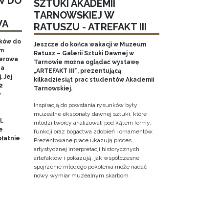
W DO
SZTUKI AKADEMII
TARNOWSKIEJ W
WA
RATUSZU - ATREFAKT III
aków do
Jeszcze do końca wakacji w Muzeum
em
Ratusz – Galerii Sztuki Dawnej w
nerowa
Tarnowie można oglądać wystawę
na
„ARTEFAKT III”, prezentującą
 Jej
kilkadziesiąt prac studentów Akademii
2
Tarnowskiej.
y
Inspiracją do powstania rysunków były
muzealne eksponaty dawnej sztuki, które
l.
młodzi twórcy analizowali pod kątem formy,
e
funkcji oraz bogactwa zdobień i ornamentów.
łatnie
Prezentowane prace ukazują proces
artystycznej interpretacji historycznych
artefaktów i pokazują, jak współczesne
spojrzenie młodego pokolenia może nadać
nowy wymiar muzealnym skarbom.