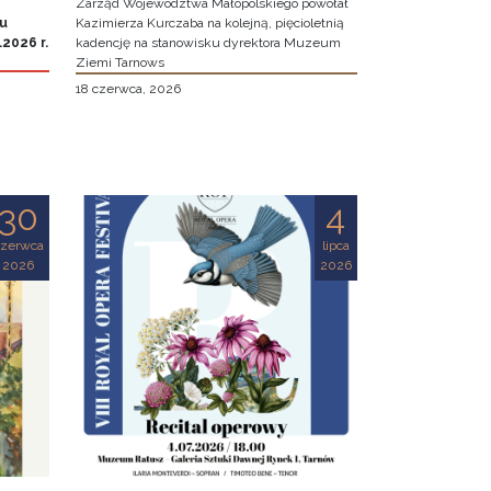
Zarząd Województwa Małopolskiego powołał
iu
Kazimierza Kurczaba na kolejną, pięcioletnią
2026 r.
kadencję na stanowisku dyrektora Muzeum
Ziemi Tarnows
18 czerwca, 2026
30
4
czerwca
lipca
2026
2026