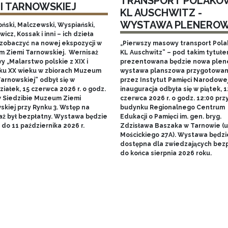
TRANSPORT POLAKÓ
MI TARNOWSKIEJ
KL AUSCHWITZ -
WYSTAWA PLENERO
ński, Malczewski, Wyspiański,
icz, Kossak i inni – ich dzieła
zobaczyć na nowej ekspozycji w
„Pierwszy masowy transport Pol
 Ziemi Tarnowskiej. Wernisaż
KL Auschwitz” – pod takim tytuł
 „Malarstwo polskie z XIX i
prezentowana będzie nowa ple
ku XX wieku w zbiorach Muzeum
wystawa planszowa przygotowa
arnowskiej” odbył się w
przez Instytut Pamięci Narodowej.
iałek, 15 czerwca 2026 r. o godz.
inauguracja odbyła się w piątek, 1
w Siedzibie Muzeum Ziemi
czerwca 2026 r. o godz. 12:00 prz
skiej przy Rynku 3. Wstęp na
budynku Regionalnego Centrum
aż był bezpłatny. Wystawa będzie
Edukacji o Pamięci im. gen. bryg.
do 11 października 2026 r.
Zdzisława Baszaka w Tarnowie (u
Mościckiego 27A). Wystawa będzi
dostępna dla zwiedzających bezp
do końca sierpnia 2026 roku.