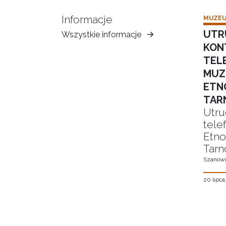
Informacje
MUZEU
UTR
Wszystkie informacje
Muzeum
KON
Ziemi
TEL
Tarnowskiej
MUZ
ETN
TAR
Utru
tele
Etno
Tarn
Szanown
20 lipca