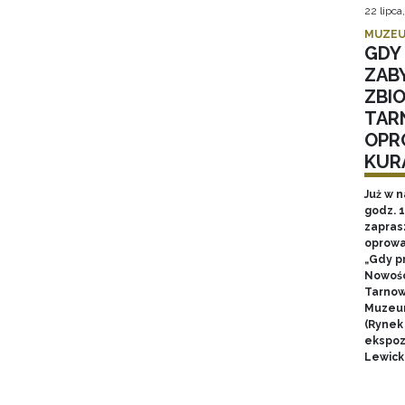
22 lipca
MUZEU
GDY 
ZAB
ZBI
TAR
OPR
KUR
Już w n
godz. 
zapras
oprowa
„Gdy p
Nowośc
Tarnow
Muzeum
(Rynek
ekspozy
Lewick