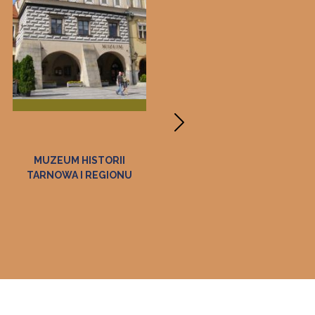
MUZEUM HISTORII
GALERIA "PANORAMA"
R
TARNOWA I REGIONU
E
G