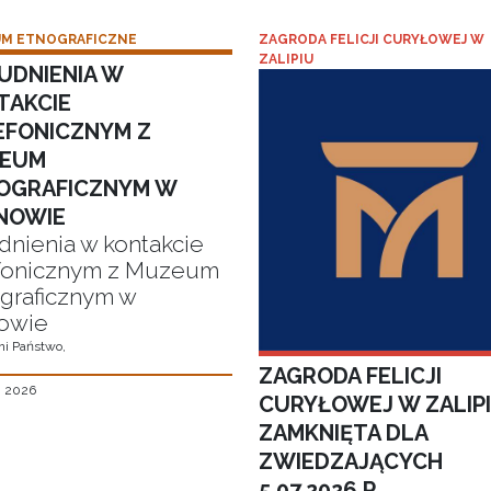
M ETNOGRAFICZNE
ZAGRODA FELICJI CURYŁOWEJ W
ZALIPIU
UDNIENIA W
TAKCIE
EFONICZNYM Z
EUM
OGRAFICZNYM W
NOWIE
dnienia w kontakcie
fonicznym z Muzeum
graficznym w
owie
i Państwo,
ZAGRODA FELICJI
, 2026
CURYŁOWEJ W ZALIP
ZAMKNIĘTA DLA
ZWIEDZAJĄCYCH
5.07.2026 R.