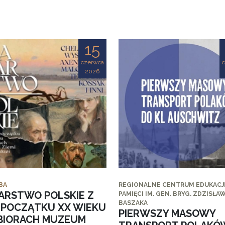
15
czerwca
2026
BA
REGIONALNE CENTRUM EDUKACJI
ARSTWO POLSKIE Z
PAMIĘCI IM. GEN. BRYG. ZDZISŁA
BASZAKA
I POCZĄTKU XX WIEKU
PIERWSZY MASOWY
BIORACH MUZEUM