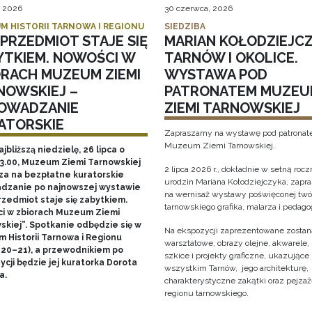
, 2026
30 czerwca, 2026
M HISTORII TARNOWA I REGIONU
SIEDZIBA
PRZEDMIOT STAJE SIĘ
MARIAN KOŁODZIEJCZ
YTKIEM. NOWOŚCI W
TARNÓW I OKOLICE.
ORACH MUZEUM ZIEMI
WYSTAWA POD
NOWSKIEJ –
PATRONATEM MUZEU
OWADZANIE
ZIEMI TARNOWSKIEJ
ATORSKIE
Zapraszamy na wystawę pod patrona
Muzeum Ziemi Tarnowskiej.
ajbliższą niedzielę, 26 lipca o
13.00, Muzeum Ziemi Tarnowskiej
2 lipca 2026 r., dokładnie w setną rocz
za na bezpłatne kuratorskie
urodzin Mariana Kołodziejczyka, zap
dzanie po najnowszej wystawie
na wernisaż wystawy poświęconej twó
rzedmiot staje się zabytkiem.
tarnowskiego grafika, malarza i pedago
i w zbiorach Muzeum Ziemi
skiej”. Spotkanie odbędzie się w
Na ekspozycji zaprezentowane zostaną
 Historii Tarnowa i Regionu
warsztatowe, obrazy olejne, akwarele, 
 20–21), a przewodnikiem po
szkice i projekty graficzne, ukazujące
cji będzie jej kuratorka Dorota
wszystkim Tarnów, jego architekturę, 
a.
charakterystyczne zakątki oraz pejza
regionu tarnowskiego.