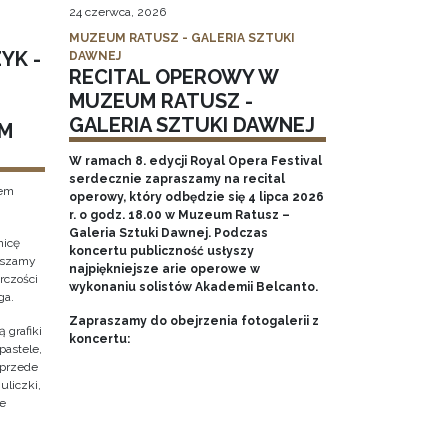
24 czerwca, 2026
MUZEUM RATUSZ - GALERIA SZTUKI
YK -
DAWNEJ
RECITAL OPEROWY W
MUZEUM RATUSZ -
GALERIA SZTUKI DAWNEJ
M
W ramach 8. edycji Royal Opera Festival
serdecznie zapraszamy na recital
tem
operowy, który odbędzie się 4 lipca 2026
r. o godz. 18.00 w Muzeum Ratusz –
Galeria Sztuki Dawnej. Podczas
nicę
koncertu publiczność usłyszy
raszamy
najpiękniejsze arie operowe w
rczości
wykonaniu solistów Akademii Belcanto.
ga.
Zapraszamy do obejrzenia fotogalerii z
 grafiki
koncertu:
pastele,
 przede
uliczki,
że