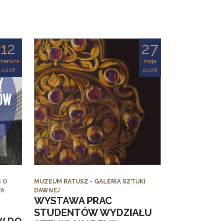
12
27
czerwca
maja
2026
2026
 O
MUZEUM RATUSZ - GALERIA SZTUKI
WA
DAWNEJ
WYSTAWA PRAC
STUDENTÓW WYDZIAŁU