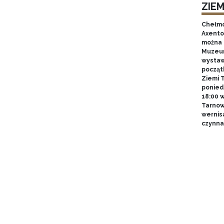
ZIE
Chełmo
Axentow
można 
Muzeum
wystawy
począt
Ziemi T
poniedz
18:00 
Tarnow
wernis
czynna 