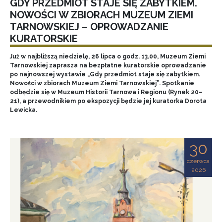
GDY PRZEDMIOT STAJE SIĘ ZABYTKIEM.
NOWOŚCI W ZBIORACH MUZEUM ZIEMI
TARNOWSKIEJ – OPROWADZANIE
KURATORSKIE
Już w najbliższą niedzielę, 26 lipca o godz. 13.00, Muzeum Ziemi
Tarnowskiej zaprasza na bezpłatne kuratorskie oprowadzanie
po najnowszej wystawie „Gdy przedmiot staje się zabytkiem.
Nowości w zbiorach Muzeum Ziemi Tarnowskiej”. Spotkanie
odbędzie się w Muzeum Historii Tarnowa i Regionu (Rynek 20–
21), a przewodnikiem po ekspozycji będzie jej kuratorka Dorota
Lewicka.
30
czerwca
2026