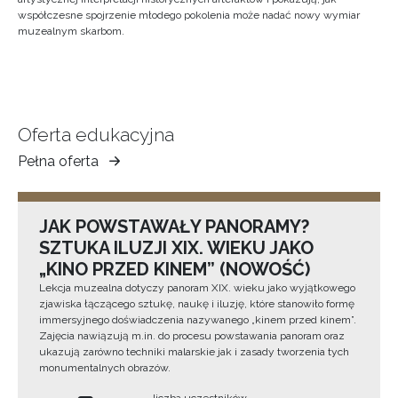
współczesne spojrzenie młodego pokolenia może nadać nowy wymiar
muzealnym skarbom.
Oferta edukacyjna
Pełna oferta
Muzeum
Ziemi
Tarnowskiej
JAK POWSTAWAŁY PANORAMY?
SZTUKA ILUZJI XIX. WIEKU JAKO
„KINO PRZED KINEM” (NOWOŚĆ)
Lekcja muzealna dotyczy panoram XIX. wieku jako wyjątkowego
zjawiska łączącego sztukę, naukę i iluzję, które stanowiło formę
immersyjnego doświadczenia nazywanego „kinem przed kinem”.
Zajęcia nawiązują m.in. do procesu powstawania panoram oraz
ukazują zarówno techniki malarskie jak i zasady tworzenia tych
monumentalnych obrazów.
liczba uczestników