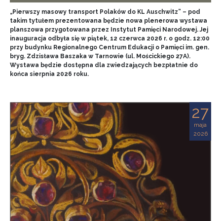
„Pierwszy masowy transport Polaków do KL Auschwitz” – pod
takim tytułem prezentowana będzie nowa plenerowa wystawa
planszowa przygotowana przez Instytut Pamięci Narodowej. Jej
inauguracja odbyła się w piątek, 12 czerwca 2026 r. o godz. 12:00
przy budynku Regionalnego Centrum Edukacji o Pamięci im. gen.
bryg. Zdzisława Baszaka w Tarnowie (ul. Mościckiego 27A).
Wystawa będzie dostępna dla zwiedzających bezpłatnie do
końca sierpnia 2026 roku.
27
maja
2026