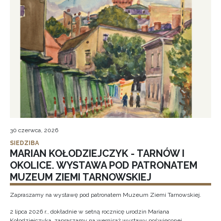
30 czerwca, 2026
SIEDZIBA
MARIAN KOŁODZIEJCZYK - TARNÓW I
OKOLICE. WYSTAWA POD PATRONATEM
MUZEUM ZIEMI TARNOWSKIEJ
Zapraszamy na wystawę pod patronatem Muzeum Ziemi Tarnowskiej.
2 lipca 2026 r., dokładnie w setną rocznicę urodzin Mariana
Kołodziejczyka, zapraszamy na wernisaż wystawy poświęconej