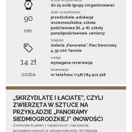
do 25 osób (grupy zorganizowane)
wiek uczestników
90
przedszkole, edukacja
wczesnoszkolna, szkoła
podstawowa (kl. 4-8), szkoły
min.
ponadpodstawowe, seniorzy
miejsce
Galeria „Panorama”, Plac Dworcowy
4, 33-100 Tarnów
uwagi
14 zł
wymagana rezerwacja
rezerwacja
osoba
nr telefonu: (+48) 784 912 326
„SKRZYDLATE I ŁACIATE”, CZYLI
ZWIERZĘTA W SZTUCE NA
PRZYKŁADZIE „PANORAMY
SIEDMIOGRODZKIEJ” (NOWOŚĆ)
Zwierzęta to jeden z najstarszych i najczęściej
przygotowywanych w sztuce motywów. Występują