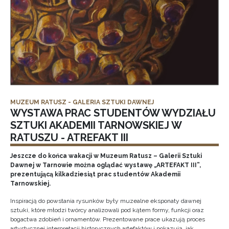
MUZEUM RATUSZ - GALERIA SZTUKI DAWNEJ
WYSTAWA PRAC STUDENTÓW WYDZIAŁU
SZTUKI AKADEMII TARNOWSKIEJ W
RATUSZU - ATREFAKT III
Jeszcze do końca wakacji w Muzeum Ratusz – Galerii Sztuki
Dawnej w Tarnowie można oglądać wystawę „ARTEFAKT III”,
prezentującą kilkadziesiąt prac studentów Akademii
Tarnowskiej.
Inspiracją do powstania rysunków były muzealne eksponaty dawnej
sztuki, które młodzi twórcy analizowali pod kątem formy, funkcji oraz
bogactwa zdobień i ornamentów. Prezentowane prace ukazują proces
artystycznej interpretacji historycznych artefaktów i pokazują, jak