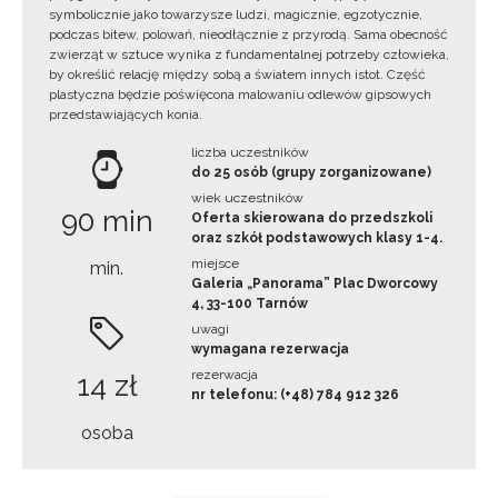
symbolicznie jako towarzysze ludzi, magicznie, egzotycznie,
podczas bitew, polowań, nieodłącznie z przyrodą. Sama obecność
zwierząt w sztuce wynika z fundamentalnej potrzeby człowieka,
by określić relację między sobą a światem innych istot. Część
plastyczna będzie poświęcona malowaniu odlewów gipsowych
przedstawiających konia.
liczba uczestników
do 25 osób (grupy zorganizowane)
wiek uczestników
90 min
Oferta skierowana do przedszkoli
oraz szkół podstawowych klasy 1-4.
miejsce
min.
Galeria „Panorama” Plac Dworcowy
4, 33-100 Tarnów
uwagi
wymagana rezerwacja
rezerwacja
14 zł
nr telefonu: (+48) 784 912 326
osoba