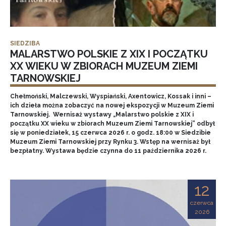
SIEDZIBA
MALARSTWO POLSKIE Z XIX I POCZĄTKU
XX WIEKU W ZBIORACH MUZEUM ZIEMI
TARNOWSKIEJ
Chełmoński, Malczewski, Wyspiański, Axentowicz, Kossak i inni –
ich dzieła można zobaczyć na nowej ekspozycji w Muzeum Ziemi
Tarnowskiej. Wernisaż wystawy „Malarstwo polskie z XIX i
początku XX wieku w zbiorach Muzeum Ziemi Tarnowskiej” odbył
się w poniedziałek, 15 czerwca 2026 r. o godz. 18:00 w Siedzibie
Muzeum Ziemi Tarnowskiej przy Rynku 3. Wstęp na wernisaż był
bezpłatny. Wystawa będzie czynna do 11 października 2026 r.
12
czerwca
2026