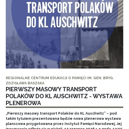
REGIONALNE CENTRUM EDUKACJI O PAMIĘCI IM. GEN. BRYG.
ZDZISŁAWA BASZAKA
PIERWSZY MASOWY TRANSPORT
POLAKÓW DO KL AUSCHWITZ - WYSTAWA
PLENEROWA
„Pierwszy masowy transport Polaków do KL Auschwitz” – pod
takim tytułem prezentowana będzie nowa plenerowa wystawa
planszowa przygotowana przez Instytut Pamięci Narodowej. Jej
inauguracja odbyła się w piątek, 12 czerwca 2026 r. o godz. 12:00