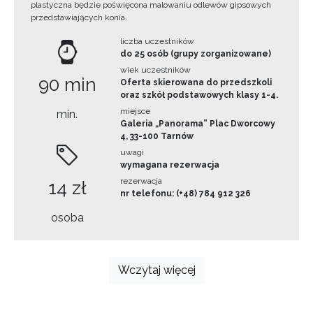
plastyczna będzie poświęcona malowaniu odlewów gipsowych
przedstawiających konia.
liczba uczestników
do 25 osób (grupy zorganizowane)
wiek uczestników
90 min
Oferta skierowana do przedszkoli
oraz szkół podstawowych klasy 1-4.
miejsce
min.
Galeria „Panorama” Plac Dworcowy
4, 33-100 Tarnów
uwagi
wymagana rezerwacja
rezerwacja
14 zł
nr telefonu: (+48) 784 912 326
osoba
Wczytaj więcej