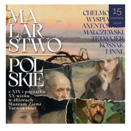
Ziemi
15
Tarnowskiej
czerwca
2026