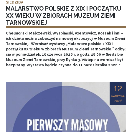
SIEDZIBA
MALARSTWO POLSKIE Z XIX I POCZĄTKU
XX WIEKU W ZBIORACH MUZEUM ZIEMI
TARNOWSKIEJ
Chełmoński, Malczewski, Wyspiański, Axentowicz, Kossak i inni –
ich dzieła można zobaczyć na nowej ekspozycji w Muzeum Ziemi
Tarnowskiej. Wernisaż wystawy „Malarstwo polskie z XIX i
początku XX wieku w zbiorach Muzeum Ziemi Tarnowskiej” odbył
się w poniedziałek, 15 czerwca 2026 r. o godz. 18:00 w Siedzibie
Muzeum Ziemi Tarnowskiej przy Rynku 3. Wstęp na wernisaż był
bezpłatny. Wystawa będzie czynna do 11 października 2026 r.
12
czerwca
2026