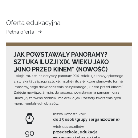
Oferta edukacyjna
Pełna oferta
Muzeum
Ziemi
Tarnowskiej
JAK POWSTAWAŁY PANORAMY?
SZTUKA ILUZJI XIX. WIEKU JAKO
„KINO PRZED KINEM” (NOWOŚĆ)
Lekcja muzealna dotyczy panoram XIX. wieku jako wyjątkowego
zjawiska łączącego sztukę, naukę i iluzję, które stanowiło formę
immersyjnego doświadczenia nazywanego „kinem przed kinem”.
Zajęcia nawiązują m.in. do procesu powstawania panoram oraz
ukazują zarówno techniki malarskie jak i zasady tworzenia tych
monumentalnych obrazów.
liczba uczestników
do 25 osób (grupy zorganizowane)
wiek uczestników
90
przedszkole, edukacja
wczesnoszkolna, szkoła