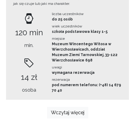
jak się czuje lub jaki ma charakter.
liczba uczestników
do 25 osób
wiek uczestników
120 min
szkoła podstawowa klasy 1-5
miejsce
Muzeum Wincentego Witosa w
min.
Wierzchosławicach, oddział
Muzeum Ziemi Tarnowskiej, 33-122
Wierzchosławice 698
uwagi
wymagana rezerwacja
14 zł
rezerwacja
pod numerem telefonu: (+48) 14 679
osoba
70 40
Wczytaj więcej