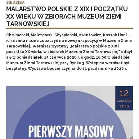
SIEDZIBA
MALARSTWO POLSKIE Z XIX I POCZĄTKU
XX WIEKU W ZBIORACH MUZEUM ZIEMI
TARNOWSKIEJ
Chełmoński, Malczewski, Wyspiański, Axentowicz, Kossak i inni –
ich dzieła można zobaczyć na nowej ekspozycji w Muzeum Ziemi
Tarnowskiej. Wernisaż wystawy „Malarstwo polskie z XIX i
początku XX wieku w zbiorach Muzeum Ziemi Tarnowskiej” odbył
się w poniedziałek, 15 czerwca 2026 r. o godz. 18:00 w Siedzibie
Muzeum Ziemi Tarnowskiej przy Rynku 3. Wstęp na wernisaż był
bezpłatny. Wystawa będzie czynna do 11 października 2026 r.
12
czerwca
2026