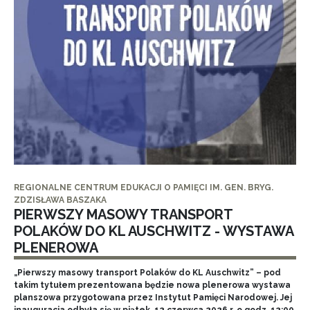
REGIONALNE CENTRUM EDUKACJI O PAMIĘCI IM. GEN. BRYG.
ZDZISŁAWA BASZAKA
PIERWSZY MASOWY TRANSPORT
POLAKÓW DO KL AUSCHWITZ - WYSTAWA
PLENEROWA
„Pierwszy masowy transport Polaków do KL Auschwitz” – pod
takim tytułem prezentowana będzie nowa plenerowa wystawa
planszowa przygotowana przez Instytut Pamięci Narodowej. Jej
inauguracja odbyła się w piątek, 12 czerwca 2026 r. o godz. 12:00