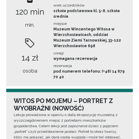
wiek uczestników
120 min
szkoła podstawowa kl. 5-8, szkoła
średnia
miejsce
min.
Muzeum Wincentego Witosa w
Wierzchosławicach, oddział
Muzeum Ziemi Tarnowskiej, 33-122
Wierzchosławice 698
uwagi
14 zł
wymagana rezerwacja
rezerwacja
osoba
pod numerem telefonu: (+48) 14 679
70 40
WITOS PO MOJEMU – PORTRET Z
WYOBRAŹNI (NOWOŚĆ)
Lekcja prowadzona w oparciu o stałą ekspozycję muzealną z
wyszczególnieniem miejsc z portretami mieszkańców
gospodarstwa. Celem lekcji jest zapoznanie dzieci z pojęciem
„portret” czyli przedstawienie postaci. Portret to obraz twarzy,
który ma pokazać, jak dana osoba wygląda i może też oddawać,