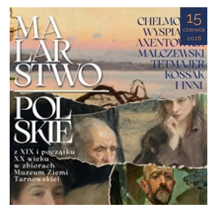
Ziemi
15
Tarnowskiej
czerwca
2026