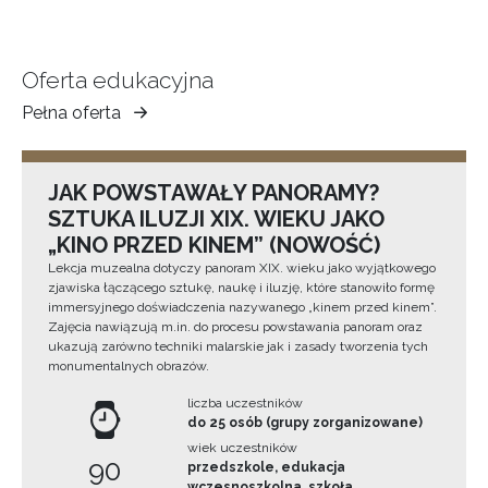
Oferta edukacyjna
Pełna oferta
Muzeum
Ziemi
Tarnowskiej
JAK POWSTAWAŁY PANORAMY?
SZTUKA ILUZJI XIX. WIEKU JAKO
„KINO PRZED KINEM” (NOWOŚĆ)
Lekcja muzealna dotyczy panoram XIX. wieku jako wyjątkowego
zjawiska łączącego sztukę, naukę i iluzję, które stanowiło formę
immersyjnego doświadczenia nazywanego „kinem przed kinem”.
Zajęcia nawiązują m.in. do procesu powstawania panoram oraz
ukazują zarówno techniki malarskie jak i zasady tworzenia tych
monumentalnych obrazów.
liczba uczestników
do 25 osób (grupy zorganizowane)
wiek uczestników
90
przedszkole, edukacja
wczesnoszkolna, szkoła