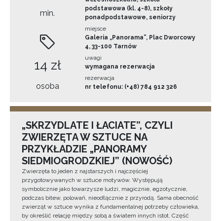
podstawowa (kl. 4-8), szkoły
min.
ponadpodstawowe, seniorzy
miejsce
Galeria „Panorama”, Plac Dworcowy
4, 33-100 Tarnów
uwagi
14 zł
wymagana rezerwacja
rezerwacja
osoba
nr telefonu: (+48) 784 912 326
„SKRZYDLATE I ŁACIATE”, CZYLI
ZWIERZĘTA W SZTUCE NA
PRZYKŁADZIE „PANORAMY
SIEDMIOGRODZKIEJ” (NOWOŚĆ)
Zwierzęta to jeden z najstarszych i najczęściej
przygotowywanych w sztuce motywów. Występują
symbolicznie jako towarzysze ludzi, magicznie, egzotycznie,
podczas bitew, polowań, nieodłącznie z przyrodą. Sama obecność
zwierząt w sztuce wynika z fundamentalnej potrzeby człowieka,
by określić relację między sobą a światem innych istot. Część