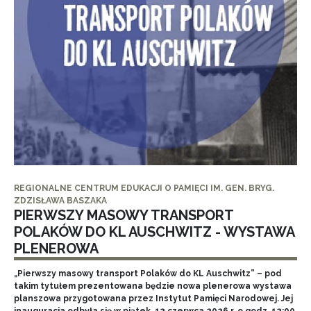
REGIONALNE CENTRUM EDUKACJI O PAMIĘCI IM. GEN. BRYG.
ZDZISŁAWA BASZAKA
PIERWSZY MASOWY TRANSPORT
POLAKÓW DO KL AUSCHWITZ - WYSTAWA
PLENEROWA
„Pierwszy masowy transport Polaków do KL Auschwitz” – pod
takim tytułem prezentowana będzie nowa plenerowa wystawa
planszowa przygotowana przez Instytut Pamięci Narodowej. Jej
inauguracja odbyła się w piątek, 12 czerwca 2026 r. o godz. 12:00