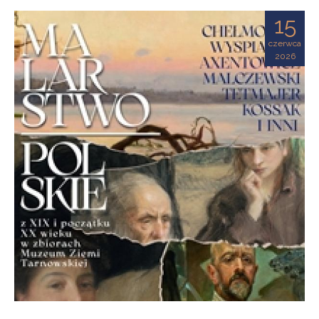
Ziemi
15
Tarnowskiej
czerwca
2026