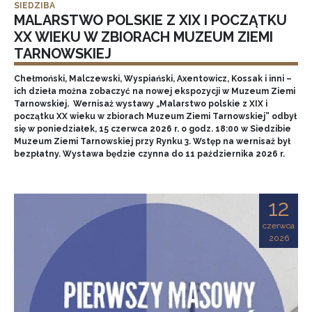
SIEDZIBA
MALARSTWO POLSKIE Z XIX I POCZĄTKU
XX WIEKU W ZBIORACH MUZEUM ZIEMI
TARNOWSKIEJ
Chełmoński, Malczewski, Wyspiański, Axentowicz, Kossak i inni –
ich dzieła można zobaczyć na nowej ekspozycji w Muzeum Ziemi
Tarnowskiej. Wernisaż wystawy „Malarstwo polskie z XIX i
początku XX wieku w zbiorach Muzeum Ziemi Tarnowskiej” odbył
się w poniedziałek, 15 czerwca 2026 r. o godz. 18:00 w Siedzibie
Muzeum Ziemi Tarnowskiej przy Rynku 3. Wstęp na wernisaż był
bezpłatny. Wystawa będzie czynna do 11 października 2026 r.
12
czerwca
2026