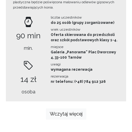
plastyczna będzie poświęcona malowaniu odlewów gipsowych
przedstawiających konia.
liczba uczestników
do 25 osób (grupy zorganizowane)
wiek uczestników
90 min
Oferta skierowana do przedszkoli
oraz szkół podstawowych klasy 1-4.
miejsce
min.
Galeria „Panorama” Plac Dworcowy
4, 33-100 Tarnów
uwagi
wymagana rezerwacja
rezerwacja
14 zł
nr telefonu: (+48) 784 912 326
osoba
Wczytaj więcej