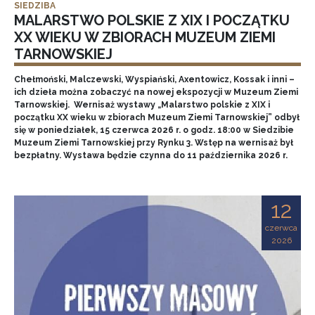
SIEDZIBA
MALARSTWO POLSKIE Z XIX I POCZĄTKU
XX WIEKU W ZBIORACH MUZEUM ZIEMI
TARNOWSKIEJ
Chełmoński, Malczewski, Wyspiański, Axentowicz, Kossak i inni –
ich dzieła można zobaczyć na nowej ekspozycji w Muzeum Ziemi
Tarnowskiej. Wernisaż wystawy „Malarstwo polskie z XIX i
początku XX wieku w zbiorach Muzeum Ziemi Tarnowskiej” odbył
się w poniedziałek, 15 czerwca 2026 r. o godz. 18:00 w Siedzibie
Muzeum Ziemi Tarnowskiej przy Rynku 3. Wstęp na wernisaż był
bezpłatny. Wystawa będzie czynna do 11 października 2026 r.
12
czerwca
2026