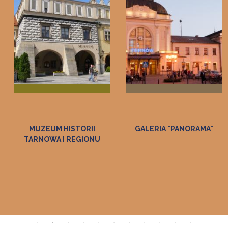
GALERIA "PANORAMA"
REGIONALNE CENTRUM
EDUKACJI O PAMIĘCI IM.
GEN. BRYG. ZDZISŁAWA
BASZAKA