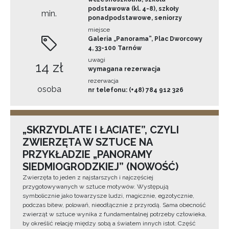
podstawowa (kl. 4-8), szkoły
min.
ponadpodstawowe, seniorzy
miejsce
Galeria „Panorama”, Plac Dworcowy
4, 33-100 Tarnów
uwagi
14 zł
wymagana rezerwacja
rezerwacja
osoba
nr telefonu: (+48) 784 912 326
„SKRZYDLATE I ŁACIATE”, CZYLI
ZWIERZĘTA W SZTUCE NA
PRZYKŁADZIE „PANORAMY
SIEDMIOGRODZKIEJ” (NOWOŚĆ)
Zwierzęta to jeden z najstarszych i najczęściej
przygotowywanych w sztuce motywów. Występują
symbolicznie jako towarzysze ludzi, magicznie, egzotycznie,
podczas bitew, polowań, nieodłącznie z przyrodą. Sama obecność
zwierząt w sztuce wynika z fundamentalnej potrzeby człowieka,
by określić relację między sobą a światem innych istot. Część