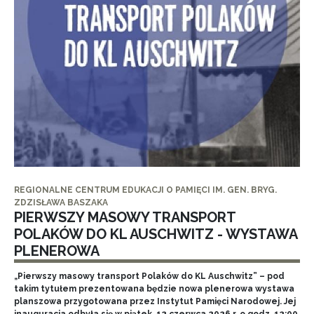
REGIONALNE CENTRUM EDUKACJI O PAMIĘCI IM. GEN. BRYG.
ZDZISŁAWA BASZAKA
PIERWSZY MASOWY TRANSPORT
POLAKÓW DO KL AUSCHWITZ - WYSTAWA
PLENEROWA
„Pierwszy masowy transport Polaków do KL Auschwitz” – pod
takim tytułem prezentowana będzie nowa plenerowa wystawa
planszowa przygotowana przez Instytut Pamięci Narodowej. Jej
inauguracja odbyła się w piątek, 12 czerwca 2026 r. o godz. 12:00