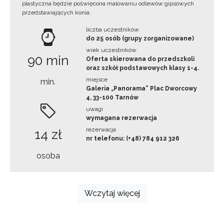
plastyczna będzie poświęcona malowaniu odlewów gipsowych
przedstawiających konia.
liczba uczestników
do 25 osób (grupy zorganizowane)
wiek uczestników
90 min
Oferta skierowana do przedszkoli
oraz szkół podstawowych klasy 1-4.
miejsce
min.
Galeria „Panorama” Plac Dworcowy
4, 33-100 Tarnów
uwagi
wymagana rezerwacja
rezerwacja
14 zł
nr telefonu: (+48) 784 912 326
osoba
Wczytaj więcej