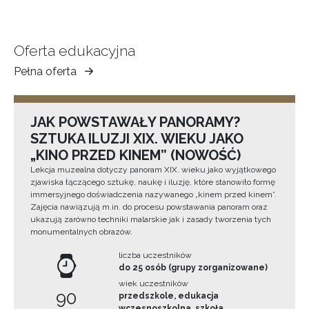
Oferta edukacyjna
Pełna oferta
Muzeum
Ziemi
Tarnowskiej
JAK POWSTAWAŁY PANORAMY?
SZTUKA ILUZJI XIX. WIEKU JAKO
„KINO PRZED KINEM” (NOWOŚĆ)
Lekcja muzealna dotyczy panoram XIX. wieku jako wyjątkowego
zjawiska łączącego sztukę, naukę i iluzję, które stanowiło formę
immersyjnego doświadczenia nazywanego „kinem przed kinem”.
Zajęcia nawiązują m.in. do procesu powstawania panoram oraz
ukazują zarówno techniki malarskie jak i zasady tworzenia tych
monumentalnych obrazów.
liczba uczestników
do 25 osób (grupy zorganizowane)
wiek uczestników
90
przedszkole, edukacja
wczesnoszkolna, szkoła