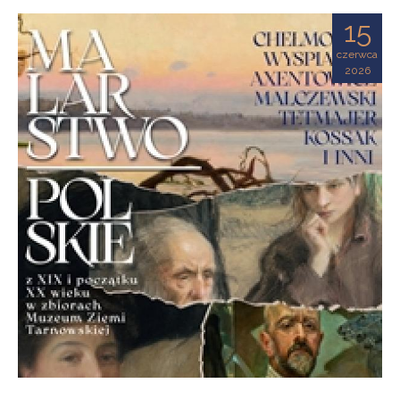
Ziemi
15
Tarnowskiej
czerwca
2026