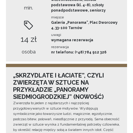
podstawowa (kl. 4-8), szkoły
min.
ponadpodstawowe, seniorzy
miejsce
Galeria „Panorama”, Plac Dworcowy
4, 33-100 Tarnów
uwagi
14 zł
wymagana rezerwacja
rezerwacja
osoba
nr telefonu: (+48) 784 912 326
„SKRZYDLATE I ŁACIATE”, CZYLI
ZWIERZĘTA W SZTUCE NA
PRZYKŁADZIE „PANORAMY
SIEDMIOGRODZKIEJ” (NOWOŚĆ)
Zwierzęta to jeden z najstarszych i najczęściej
przygotowywanych w sztuce motywów. Występują
symbolicznie jako towarzysze ludzi, magicznie, egzotycznie,
podczas bitew, polowań, nieodłącznie z przyrodą. Sama obecność
zwierząt w sztuce wynika z fundamentalnej potrzeby człowieka,
by określić relację między sobą a światem innych istot. Część