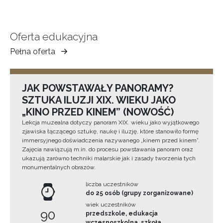
Oferta edukacyjna
Pełna oferta
Muzeum
Ziemi
Tarnowskiej
JAK POWSTAWAŁY PANORAMY?
SZTUKA ILUZJI XIX. WIEKU JAKO
„KINO PRZED KINEM” (NOWOŚĆ)
Lekcja muzealna dotyczy panoram XIX. wieku jako wyjątkowego
zjawiska łączącego sztukę, naukę i iluzję, które stanowiło formę
immersyjnego doświadczenia nazywanego „kinem przed kinem”.
Zajęcia nawiązują m.in. do procesu powstawania panoram oraz
ukazują zarówno techniki malarskie jak i zasady tworzenia tych
monumentalnych obrazów.
liczba uczestników
do 25 osób (grupy zorganizowane)
wiek uczestników
90
przedszkole, edukacja
wczesnoszkolna, szkoła