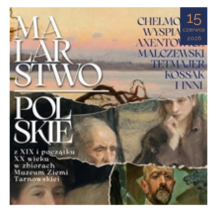
Ziemi
15
Tarnowskiej
czerwca
2026