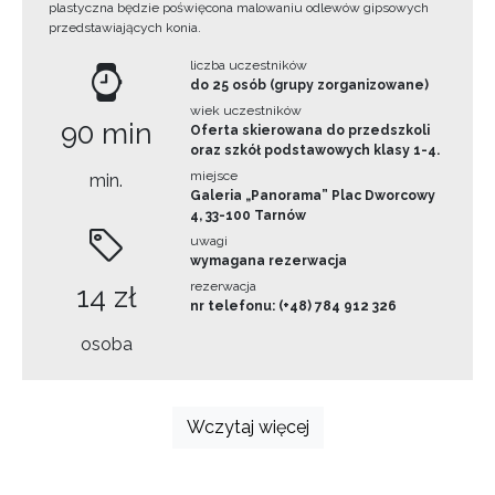
plastyczna będzie poświęcona malowaniu odlewów gipsowych
przedstawiających konia.
liczba uczestników
do 25 osób (grupy zorganizowane)
wiek uczestników
90 min
Oferta skierowana do przedszkoli
oraz szkół podstawowych klasy 1-4.
miejsce
min.
Galeria „Panorama” Plac Dworcowy
4, 33-100 Tarnów
uwagi
wymagana rezerwacja
rezerwacja
14 zł
nr telefonu: (+48) 784 912 326
osoba
Wczytaj więcej