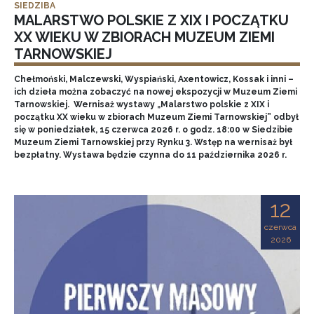
SIEDZIBA
MALARSTWO POLSKIE Z XIX I POCZĄTKU
XX WIEKU W ZBIORACH MUZEUM ZIEMI
TARNOWSKIEJ
Chełmoński, Malczewski, Wyspiański, Axentowicz, Kossak i inni –
ich dzieła można zobaczyć na nowej ekspozycji w Muzeum Ziemi
Tarnowskiej. Wernisaż wystawy „Malarstwo polskie z XIX i
początku XX wieku w zbiorach Muzeum Ziemi Tarnowskiej” odbył
się w poniedziałek, 15 czerwca 2026 r. o godz. 18:00 w Siedzibie
Muzeum Ziemi Tarnowskiej przy Rynku 3. Wstęp na wernisaż był
bezpłatny. Wystawa będzie czynna do 11 października 2026 r.
12
czerwca
2026