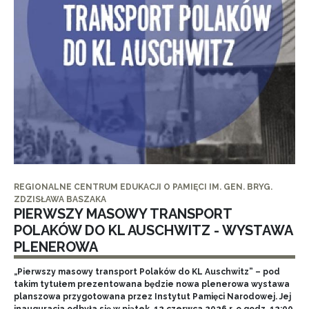
REGIONALNE CENTRUM EDUKACJI O PAMIĘCI IM. GEN. BRYG.
ZDZISŁAWA BASZAKA
PIERWSZY MASOWY TRANSPORT
POLAKÓW DO KL AUSCHWITZ - WYSTAWA
PLENEROWA
„Pierwszy masowy transport Polaków do KL Auschwitz” – pod
takim tytułem prezentowana będzie nowa plenerowa wystawa
planszowa przygotowana przez Instytut Pamięci Narodowej. Jej
inauguracja odbyła się w piątek, 12 czerwca 2026 r. o godz. 12:00