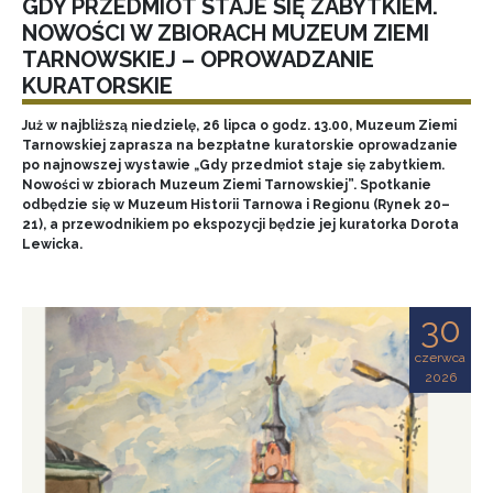
GDY PRZEDMIOT STAJE SIĘ ZABYTKIEM.
NOWOŚCI W ZBIORACH MUZEUM ZIEMI
TARNOWSKIEJ – OPROWADZANIE
KURATORSKIE
Już w najbliższą niedzielę, 26 lipca o godz. 13.00, Muzeum Ziemi
Tarnowskiej zaprasza na bezpłatne kuratorskie oprowadzanie
po najnowszej wystawie „Gdy przedmiot staje się zabytkiem.
Nowości w zbiorach Muzeum Ziemi Tarnowskiej”. Spotkanie
odbędzie się w Muzeum Historii Tarnowa i Regionu (Rynek 20–
21), a przewodnikiem po ekspozycji będzie jej kuratorka Dorota
Lewicka.
30
czerwca
2026