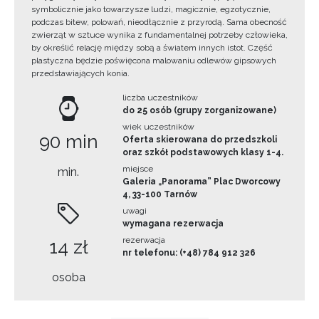
symbolicznie jako towarzysze ludzi, magicznie, egzotycznie,
podczas bitew, polowań, nieodłącznie z przyrodą. Sama obecność
zwierząt w sztuce wynika z fundamentalnej potrzeby człowieka,
by określić relację między sobą a światem innych istot. Część
plastyczna będzie poświęcona malowaniu odlewów gipsowych
przedstawiających konia.
liczba uczestników
do 25 osób (grupy zorganizowane)
wiek uczestników
90 min
Oferta skierowana do przedszkoli
oraz szkół podstawowych klasy 1-4.
miejsce
min.
Galeria „Panorama” Plac Dworcowy
4, 33-100 Tarnów
uwagi
wymagana rezerwacja
rezerwacja
14 zł
nr telefonu: (+48) 784 912 326
osoba