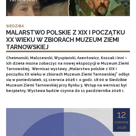
SIEDZIBA
MALARSTWO POLSKIE Z XIX I POCZĄTKU
XX WIEKU W ZBIORACH MUZEUM ZIEMI
TARNOWSKIEJ
Chełmoński, Malczewski, Wyspiański, Axentowicz, Kossak i inni –
ich dzieła można zobaczyć na nowej ekspozycji w Muzeum Ziemi
Tarnowskiej. Wernisaż wystawy „Malarstwo polskie z XIX i
początku XX wieku w zbiorach Muzeum Ziemi Tarnowskiej” odbył
się w poniedziałek, 15 czerwca 2026 r. o godz. 18:00 w Siedzibie
Muzeum Ziemi Tarnowskiej przy Rynku 3. Wstęp na wernisaż był
bezpłatny. Wystawa będzie czynna do 11 października 2026 r.
12
czerwca
2026