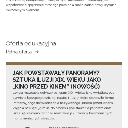
współczesne spojrzenie młodego pokolenia może nadać nowy wymiar
muzealnym skarbom.
Oferta edukacyjna
Pełna oferta
Muzeum
Ziemi
Tarnowskiej
JAK POWSTAWAŁY PANORAMY?
SZTUKA ILUZJI XIX. WIEKU JAKO
„KINO PRZED KINEM” (NOWOŚĆ)
Lekcja muzealna dotyczy panoram XIX. wieku jako wyjątkowego
zjawiska łączącego sztukę, naukę i iluzję, które stanowiło formę
immersyjnego doświadczenia nazywanego „kinem przed kinem”.
Zajęcia nawiązują m.in. do procesu powstawania panoram oraz
ukazują zarówno techniki malarskie jak i zasady tworzenia tych
monumentalnych obrazów.
liczba uczestników