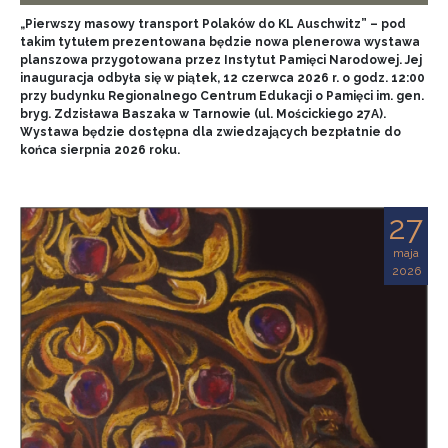
„Pierwszy masowy transport Polaków do KL Auschwitz” – pod
takim tytułem prezentowana będzie nowa plenerowa wystawa
planszowa przygotowana przez Instytut Pamięci Narodowej. Jej
inauguracja odbyła się w piątek, 12 czerwca 2026 r. o godz. 12:00
przy budynku Regionalnego Centrum Edukacji o Pamięci im. gen.
bryg. Zdzisława Baszaka w Tarnowie (ul. Mościckiego 27A).
Wystawa będzie dostępna dla zwiedzających bezpłatnie do
końca sierpnia 2026 roku.
27
maja
2026