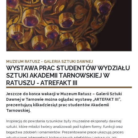
MUZEUM RATUSZ - GALERIA SZTUKI DAWNEJ
WYSTAWA PRAC STUDENTÓW WYDZIAŁU
SZTUKI AKADEMII TARNOWSKIEJ W
RATUSZU - ATREFAKT III
Jeszcze do końca wakacji w Muzeum Ratusz – Galerii Sztuki
Dawnej w Tarnowie można oglądać wystawę „ARTEFAKT III”,
prezentującą kilkadziesiąt prac studentów Akademii
Tarnowskiej.
Inspiracją do powstania rysunków były muzealne eksponaty dawnej
sztuki, które młodzi twórcy analizowali pod kątem formy, funkcji oraz
bogactwa zdobień i ornamentów. Prezentowane prace ukazują proces
artystycznej interpretacji historycznych artefaktów i pokazują, jak