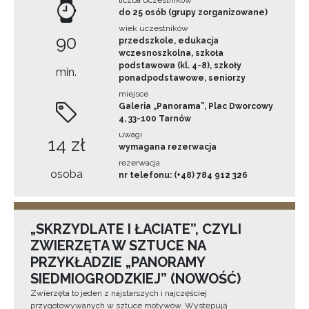
do 25 osób (grupy zorganizowane)
wiek uczestników
90
przedszkole, edukacja
wczesnoszkolna, szkoła
podstawowa (kl. 4-8), szkoły
min.
ponadpodstawowe, seniorzy
miejsce
Galeria „Panorama”, Plac Dworcowy
4, 33-100 Tarnów
uwagi
14 zł
wymagana rezerwacja
rezerwacja
osoba
nr telefonu: (+48) 784 912 326
„SKRZYDLATE I ŁACIATE”, CZYLI
ZWIERZĘTA W SZTUCE NA
PRZYKŁADZIE „PANORAMY
SIEDMIOGRODZKIEJ” (NOWOŚĆ)
Zwierzęta to jeden z najstarszych i najczęściej
przygotowywanych w sztuce motywów. Występują