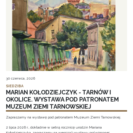
30 czerwca, 2026
SIEDZIBA
MARIAN KOŁODZIEJCZYK - TARNÓW I
OKOLICE. WYSTAWA POD PATRONATEM
MUZEUM ZIEMI TARNOWSKIEJ
Zapraszamy na wystawę pod patronatem Muzeum Ziemi Tarnowskiej.
2 lipca 2026 r., dokładnie w setną rocznicę urodzin Mariana
Kołodziejczyka, zapraszamy na wernisaż wystawy poświęconej