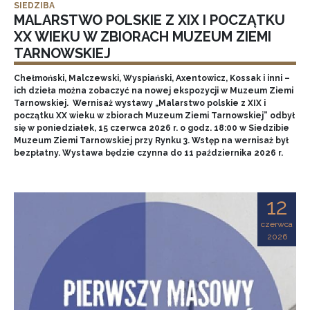
SIEDZIBA
MALARSTWO POLSKIE Z XIX I POCZĄTKU
XX WIEKU W ZBIORACH MUZEUM ZIEMI
TARNOWSKIEJ
Chełmoński, Malczewski, Wyspiański, Axentowicz, Kossak i inni –
ich dzieła można zobaczyć na nowej ekspozycji w Muzeum Ziemi
Tarnowskiej. Wernisaż wystawy „Malarstwo polskie z XIX i
początku XX wieku w zbiorach Muzeum Ziemi Tarnowskiej” odbył
się w poniedziałek, 15 czerwca 2026 r. o godz. 18:00 w Siedzibie
Muzeum Ziemi Tarnowskiej przy Rynku 3. Wstęp na wernisaż był
bezpłatny. Wystawa będzie czynna do 11 października 2026 r.
12
czerwca
2026