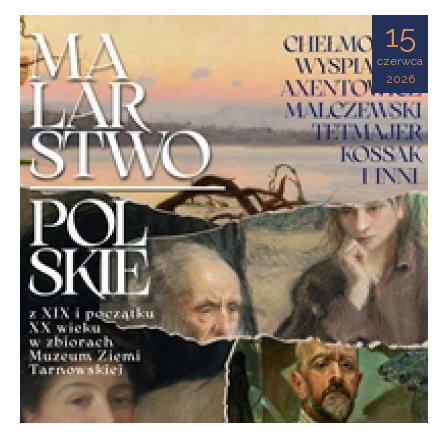
Ziemi
15
Tarnowskiej
czerwca
2026