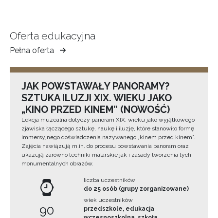
Oferta edukacyjna
Pełna oferta
Muzeum
Ziemi
Tarnowskiej
JAK POWSTAWAŁY PANORAMY?
SZTUKA ILUZJI XIX. WIEKU JAKO
„KINO PRZED KINEM” (NOWOŚĆ)
Lekcja muzealna dotyczy panoram XIX. wieku jako wyjątkowego
zjawiska łączącego sztukę, naukę i iluzję, które stanowiło formę
immersyjnego doświadczenia nazywanego „kinem przed kinem”.
Zajęcia nawiązują m.in. do procesu powstawania panoram oraz
ukazują zarówno techniki malarskie jak i zasady tworzenia tych
monumentalnych obrazów.
liczba uczestników
do 25 osób (grupy zorganizowane)
wiek uczestników
90
przedszkole, edukacja
wczesnoszkolna, szkoła