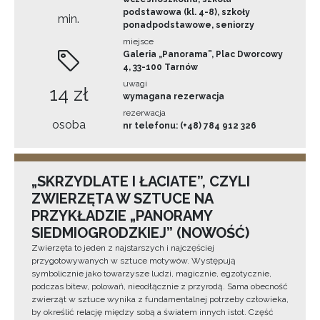
podstawowa (kl. 4-8), szkoły
min.
ponadpodstawowe, seniorzy
miejsce
Galeria „Panorama”, Plac Dworcowy
4, 33-100 Tarnów
uwagi
14 zł
wymagana rezerwacja
rezerwacja
osoba
nr telefonu: (+48) 784 912 326
„SKRZYDLATE I ŁACIATE”, CZYLI
ZWIERZĘTA W SZTUCE NA
PRZYKŁADZIE „PANORAMY
SIEDMIOGRODZKIEJ” (NOWOŚĆ)
Zwierzęta to jeden z najstarszych i najczęściej
przygotowywanych w sztuce motywów. Występują
symbolicznie jako towarzysze ludzi, magicznie, egzotycznie,
podczas bitew, polowań, nieodłącznie z przyrodą. Sama obecność
zwierząt w sztuce wynika z fundamentalnej potrzeby człowieka,
by określić relację między sobą a światem innych istot. Część