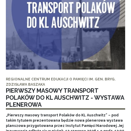
REGIONALNE CENTRUM EDUKACJI O PAMIĘCI IM. GEN. BRYG.
ZDZISŁAWA BASZAKA
PIERWSZY MASOWY TRANSPORT
POLAKÓW DO KL AUSCHWITZ - WYSTAWA
PLENEROWA
„Pierwszy masowy transport Polaków do KL Auschwitz” – pod
takim tytułem prezentowana będzie nowa plenerowa wystawa
planszowa przygotowana przez Instytut Pamięci Narodowej. Jej
inauguracja odbyła się w piątek, 12 czerwca 2026 r. o godz. 12:00