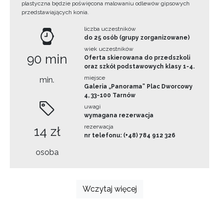
plastyczna będzie poświęcona malowaniu odlewów gipsowych
przedstawiających konia.
liczba uczestników
do 25 osób (grupy zorganizowane)
wiek uczestników
90 min
Oferta skierowana do przedszkoli
oraz szkół podstawowych klasy 1-4.
miejsce
min.
Galeria „Panorama” Plac Dworcowy
4, 33-100 Tarnów
uwagi
wymagana rezerwacja
rezerwacja
14 zł
nr telefonu: (+48) 784 912 326
osoba
Wczytaj więcej