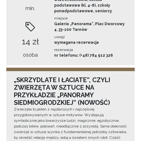
podstawowa (kl. 4-8), szkoły
min.
ponadpodstawowe, seniorzy
miejsce
Galeria „Panorama”, Plac Dworcowy
4, 33-100 Tarnów
uwagi
14 zł
wymagana rezerwacja
rezerwacja
osoba
nr telefonu: (+48) 784 912 326
„SKRZYDLATE I ŁACIATE”, CZYLI
ZWIERZĘTA W SZTUCE NA
PRZYKŁADZIE „PANORAMY
SIEDMIOGRODZKIEJ” (NOWOŚĆ)
Zwierzęta to jeden z najstarszych i najczęściej
przygotowywanych w sztuce motywów. Występują
symbolicznie jako towarzysze ludzi, magicznie, egzotycznie,
podczas bitew, polowań, nieodłącznie z przyrodą. Sama obecność
zwierząt w sztuce wynika z fundamentalnej potrzeby człowieka,
by określić relację między sobą a światem innych istot. Część