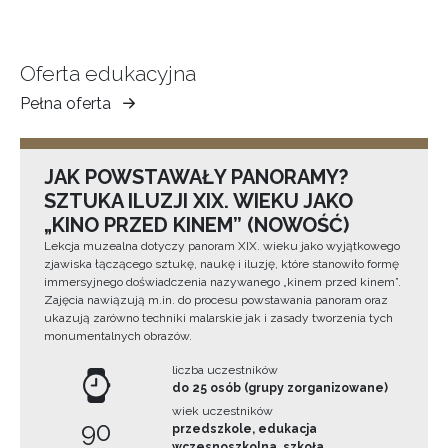
Oferta edukacyjna
Pełna oferta
Muzeum
Ziemi
Tarnowskiej
JAK POWSTAWAŁY PANORAMY?
SZTUKA ILUZJI XIX. WIEKU JAKO
„KINO PRZED KINEM” (NOWOŚĆ)
Lekcja muzealna dotyczy panoram XIX. wieku jako wyjątkowego
zjawiska łączącego sztukę, naukę i iluzję, które stanowiło formę
immersyjnego doświadczenia nazywanego „kinem przed kinem”.
Zajęcia nawiązują m.in. do procesu powstawania panoram oraz
ukazują zarówno techniki malarskie jak i zasady tworzenia tych
monumentalnych obrazów.
liczba uczestników
do 25 osób (grupy zorganizowane)
wiek uczestników
90
przedszkole, edukacja
wczesnoszkolna, szkoła