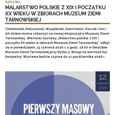
SIEDZIBA
MALARSTWO POLSKIE Z XIX I POCZĄTKU
XX WIEKU W ZBIORACH MUZEUM ZIEMI
TARNOWSKIEJ
Chełmoński, Malczewski, Wyspiański, Axentowicz, Kossak i inni –
ich dzieła można zobaczyć na nowej ekspozycji w Muzeum Ziemi
Tarnowskiej. Wernisaż wystawy „Malarstwo polskie z XIX i
początku XX wieku w zbiorach Muzeum Ziemi Tarnowskiej” odbył
się w poniedziałek, 15 czerwca 2026 r. o godz. 18:00 w Siedzibie
Muzeum Ziemi Tarnowskiej przy Rynku 3. Wstęp na wernisaż był
bezpłatny. Wystawa będzie czynna do 11 października 2026 r.
12
czerwca
2026