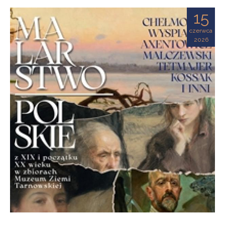
Ziemi
15
Tarnowskiej
czerwca
2026