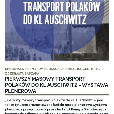
REGIONALNE CENTRUM EDUKACJI O PAMIĘCI IM. GEN. BRYG.
ZDZISŁAWA BASZAKA
PIERWSZY MASOWY TRANSPORT
POLAKÓW DO KL AUSCHWITZ - WYSTAWA
PLENEROWA
„Pierwszy masowy transport Polaków do KL Auschwitz” – pod
takim tytułem prezentowana będzie nowa plenerowa wystawa
planszowa przygotowana przez Instytut Pamięci Narodowej. Jej
inauguracja odbyła się w piątek, 12 czerwca 2026 r. o godz. 12:00