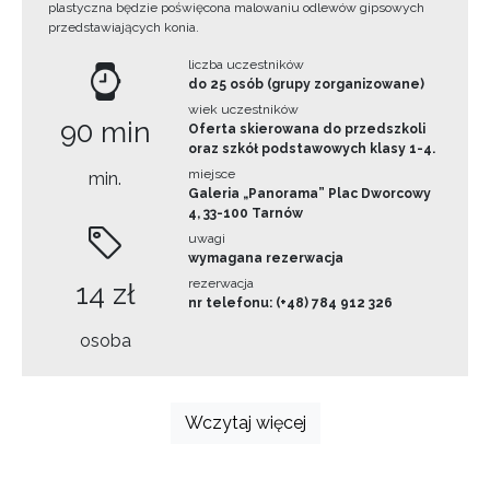
plastyczna będzie poświęcona malowaniu odlewów gipsowych
przedstawiających konia.
liczba uczestników
do 25 osób (grupy zorganizowane)
wiek uczestników
90 min
Oferta skierowana do przedszkoli
oraz szkół podstawowych klasy 1-4.
miejsce
min.
Galeria „Panorama” Plac Dworcowy
4, 33-100 Tarnów
uwagi
wymagana rezerwacja
rezerwacja
14 zł
nr telefonu: (+48) 784 912 326
osoba
Wczytaj więcej