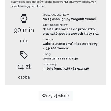
plastyczna będzie poświęcona malowaniu odlewów gipsowych
przedstawiających konia.
liczba uczestników
do 25 osób (grupy zorganizowane)
wiek uczestników
90 min
Oferta skierowana do przedszkoli
oraz szkół podstawowych klasy 1-4.
miejsce
min.
Galeria „Panorama” Plac Dworcowy
4, 33-100 Tarnów
uwagi
wymagana rezerwacja
rezerwacja
14 zł
nr telefonu: (+48) 784 912 326
osoba
Wczytaj więcej