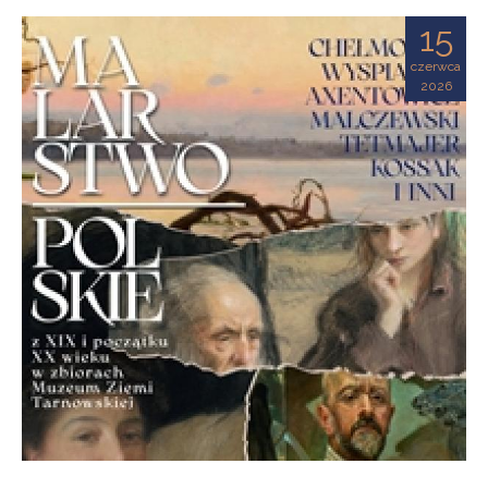
Ziemi
15
Tarnowskiej
czerwca
2026