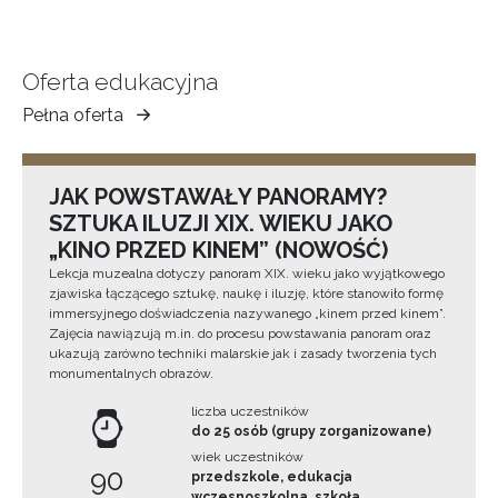
Oferta edukacyjna
Pełna oferta
Muzeum
Ziemi
Tarnowskiej
JAK POWSTAWAŁY PANORAMY?
SZTUKA ILUZJI XIX. WIEKU JAKO
„KINO PRZED KINEM” (NOWOŚĆ)
Lekcja muzealna dotyczy panoram XIX. wieku jako wyjątkowego
zjawiska łączącego sztukę, naukę i iluzję, które stanowiło formę
immersyjnego doświadczenia nazywanego „kinem przed kinem”.
Zajęcia nawiązują m.in. do procesu powstawania panoram oraz
ukazują zarówno techniki malarskie jak i zasady tworzenia tych
monumentalnych obrazów.
liczba uczestników
do 25 osób (grupy zorganizowane)
wiek uczestników
90
przedszkole, edukacja
wczesnoszkolna, szkoła