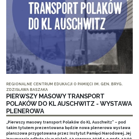
REGIONALNE CENTRUM EDUKACJI O PAMIĘCI IM. GEN. BRYG.
ZDZISŁAWA BASZAKA
PIERWSZY MASOWY TRANSPORT
POLAKÓW DO KL AUSCHWITZ - WYSTAWA
PLENEROWA
„Pierwszy masowy transport Polaków do KL Auschwitz” – pod
takim tytułem prezentowana będzie nowa plenerowa wystawa
planszowa przygotowana przez Instytut Pamięci Narodowej. Jej
inauguracja odbyła się w piątek, 12 czerwca 2026 r. o godz. 12:00