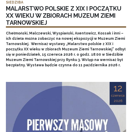
SIEDZIBA
MALARSTWO POLSKIE Z XIX I POCZĄTKU
XX WIEKU W ZBIORACH MUZEUM ZIEMI
TARNOWSKIEJ
Chełmoński, Malczewski, Wyspiański, Axentowicz, Kossak i inni –
ich dzieła można zobaczyć na nowej ekspozycji w Muzeum Ziemi
Tarnowskiej. Wernisaż wystawy „Malarstwo polskie z XIX i
początku XX wieku w zbiorach Muzeum Ziemi Tarnowskiej” odbył
się w poniedziałek, 15 czerwca 2026 r. o godz. 18:00 w Siedzibie
Muzeum Ziemi Tarnowskiej przy Rynku 3. Wstęp na wernisaż był
bezpłatny. Wystawa będzie czynna do 11 października 2026 r.
12
czerwca
2026