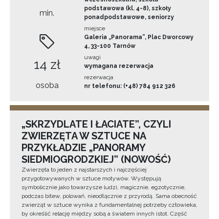
podstawowa (kl. 4-8), szkoły
min.
ponadpodstawowe, seniorzy
miejsce
Galeria „Panorama”, Plac Dworcowy
4, 33-100 Tarnów
uwagi
14 zł
wymagana rezerwacja
rezerwacja
osoba
nr telefonu: (+48) 784 912 326
„SKRZYDLATE I ŁACIATE”, CZYLI
ZWIERZĘTA W SZTUCE NA
PRZYKŁADZIE „PANORAMY
SIEDMIOGRODZKIEJ” (NOWOŚĆ)
Zwierzęta to jeden z najstarszych i najczęściej
przygotowywanych w sztuce motywów. Występują
symbolicznie jako towarzysze ludzi, magicznie, egzotycznie,
podczas bitew, polowań, nieodłącznie z przyrodą. Sama obecność
zwierząt w sztuce wynika z fundamentalnej potrzeby człowieka,
by określić relację między sobą a światem innych istot. Część