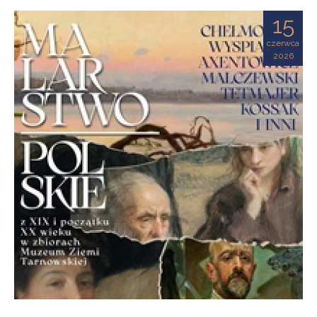
Ziemi
15
Tarnowskiej
czerwca
2026