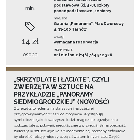
podstawowa (kl. 4-8), szkoły
min.
ponadpodstawowe, seniorzy
miejsce
Galeria „Panorama”, Plac Dworcowy
4, 33-100 Tarnów
uwagi
14 zł
wymagana rezerwacja
rezerwacja
osoba
nr telefonu: (+48) 784 912 326
„SKRZYDLATE I ŁACIATE”, CZYLI
ZWIERZĘTA W SZTUCE NA
PRZYKŁADZIE „PANORAMY
SIEDMIOGRODZKIEJ” (NOWOŚĆ)
Zwierzęta to jeden z najstarszych i najczęściej
przygotowywanych w sztuce motywów. Występują
symbolicznie jako towarzysze ludzi, magicznie, egzotycznie,
podczas bitew, polowań, nieodłącznie z przyrodą. Sama obecność
zwierząt w sztuce wynika z fundamentalnej potrzeby człowieka,
by określić relację między sobą a światem innych istot. Część