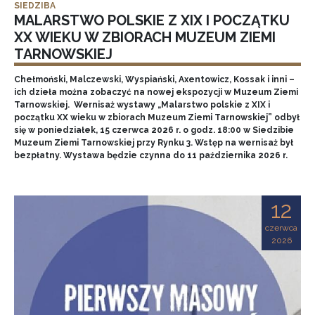
SIEDZIBA
MALARSTWO POLSKIE Z XIX I POCZĄTKU
XX WIEKU W ZBIORACH MUZEUM ZIEMI
TARNOWSKIEJ
Chełmoński, Malczewski, Wyspiański, Axentowicz, Kossak i inni –
ich dzieła można zobaczyć na nowej ekspozycji w Muzeum Ziemi
Tarnowskiej. Wernisaż wystawy „Malarstwo polskie z XIX i
początku XX wieku w zbiorach Muzeum Ziemi Tarnowskiej” odbył
się w poniedziałek, 15 czerwca 2026 r. o godz. 18:00 w Siedzibie
Muzeum Ziemi Tarnowskiej przy Rynku 3. Wstęp na wernisaż był
bezpłatny. Wystawa będzie czynna do 11 października 2026 r.
12
czerwca
2026