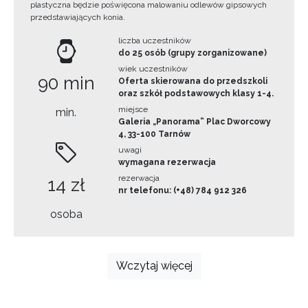
plastyczna będzie poświęcona malowaniu odlewów gipsowych
przedstawiających konia.
liczba uczestników
do 25 osób (grupy zorganizowane)
wiek uczestników
90 min
Oferta skierowana do przedszkoli
oraz szkół podstawowych klasy 1-4.
miejsce
min.
Galeria „Panorama” Plac Dworcowy
4, 33-100 Tarnów
uwagi
wymagana rezerwacja
rezerwacja
14 zł
nr telefonu: (+48) 784 912 326
osoba
Wczytaj więcej