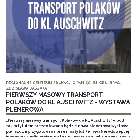
REGIONALNE CENTRUM EDUKACJI O PAMIĘCI IM. GEN. BRYG.
ZDZISŁAWA BASZAKA
PIERWSZY MASOWY TRANSPORT
POLAKÓW DO KL AUSCHWITZ - WYSTAWA
PLENEROWA
„Pierwszy masowy transport Polaków do KL Auschwitz” – pod
takim tytułem prezentowana będzie nowa plenerowa wystawa
planszowa przygotowana przez Instytut Pamięci Narodowej. Jej
inauguracja odbyła się w piątek, 12 czerwca 2026 r. o godz. 12:00