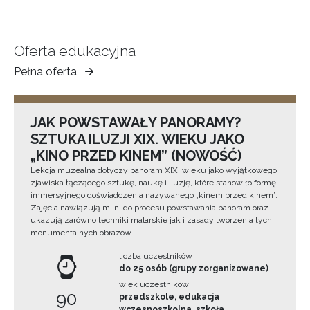
Oferta edukacyjna
Pełna oferta
Muzeum
Ziemi
Tarnowskiej
JAK POWSTAWAŁY PANORAMY?
SZTUKA ILUZJI XIX. WIEKU JAKO
„KINO PRZED KINEM” (NOWOŚĆ)
Lekcja muzealna dotyczy panoram XIX. wieku jako wyjątkowego
zjawiska łączącego sztukę, naukę i iluzję, które stanowiło formę
immersyjnego doświadczenia nazywanego „kinem przed kinem”.
Zajęcia nawiązują m.in. do procesu powstawania panoram oraz
ukazują zarówno techniki malarskie jak i zasady tworzenia tych
monumentalnych obrazów.
liczba uczestników
do 25 osób (grupy zorganizowane)
wiek uczestników
90
przedszkole, edukacja
wczesnoszkolna, szkoła