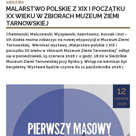
SIEDZIBA
MALARSTWO POLSKIE Z XIX I POCZĄTKU
XX WIEKU W ZBIORACH MUZEUM ZIEMI
TARNOWSKIEJ
Chełmoński, Malczewski, Wyspiański, Axentowicz, Kossak i inni –
ich dzieła można zobaczyć na nowej ekspozycji w Muzeum Ziemi
Tarnowskiej. Wernisaż wystawy „Malarstwo polskie z XIX i
początku XX wieku w zbiorach Muzeum Ziemi Tarnowskiej” odbył
się w poniedziałek, 15 czerwca 2026 r. o godz. 18:00 w Siedzibie
Muzeum Ziemi Tarnowskiej przy Rynku 3. Wstęp na wernisaż był
bezpłatny. Wystawa będzie czynna do 11 października 2026 r.
12
czerwca
2026