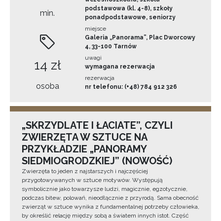
podstawowa (kl. 4-8), szkoły
min.
ponadpodstawowe, seniorzy
miejsce
Galeria „Panorama”, Plac Dworcowy
4, 33-100 Tarnów
uwagi
14 zł
wymagana rezerwacja
rezerwacja
osoba
nr telefonu: (+48) 784 912 326
„SKRZYDLATE I ŁACIATE”, CZYLI
ZWIERZĘTA W SZTUCE NA
PRZYKŁADZIE „PANORAMY
SIEDMIOGRODZKIEJ” (NOWOŚĆ)
Zwierzęta to jeden z najstarszych i najczęściej
przygotowywanych w sztuce motywów. Występują
symbolicznie jako towarzysze ludzi, magicznie, egzotycznie,
podczas bitew, polowań, nieodłącznie z przyrodą. Sama obecność
zwierząt w sztuce wynika z fundamentalnej potrzeby człowieka,
by określić relację między sobą a światem innych istot. Część