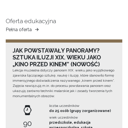
Oferta edukacyjna
Pełna oferta
Muzeum
Ziemi
Tarnowskiej
JAK POWSTAWAŁY PANORAMY?
SZTUKA ILUZJI XIX. WIEKU JAKO
„KINO PRZED KINEM” (NOWOŚĆ)
Lekcja muzealna dotyczy panoram XIX. wieku jako wyjątkowego
zjawiska łączącego sztukę, naukę i iluzję, które stanowiło formę
immersyjnego doświadczenia nazywanego „kinem przed kinem”.
Zajęcia nawiązują m.in. do procesu powstawania panoram oraz
ukazują zarówno techniki malarskie jak i zasady tworzenia tych
monumentalnych obrazów.
liczba uczestników
do 25 osób (grupy zorganizowane)
wiek uczestników
90
przedszkole, edukacja
wczesnoszkolna, szkoła