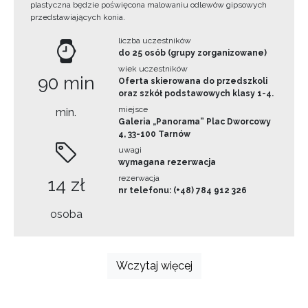
plastyczna będzie poświęcona malowaniu odlewów gipsowych
przedstawiających konia.
liczba uczestników
do 25 osób (grupy zorganizowane)
wiek uczestników
90 min
Oferta skierowana do przedszkoli
oraz szkół podstawowych klasy 1-4.
miejsce
min.
Galeria „Panorama” Plac Dworcowy
4, 33-100 Tarnów
uwagi
wymagana rezerwacja
rezerwacja
14 zł
nr telefonu: (+48) 784 912 326
osoba
Wczytaj więcej