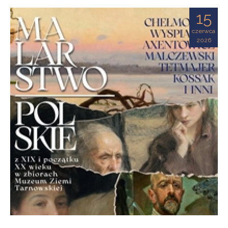
Ziemi
15
Tarnowskiej
czerwca
2026