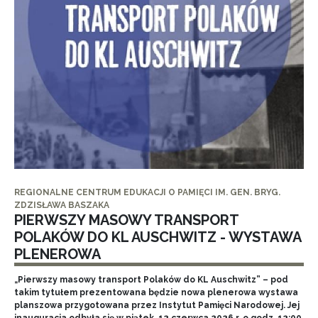
REGIONALNE CENTRUM EDUKACJI O PAMIĘCI IM. GEN. BRYG.
ZDZISŁAWA BASZAKA
PIERWSZY MASOWY TRANSPORT
POLAKÓW DO KL AUSCHWITZ - WYSTAWA
PLENEROWA
„Pierwszy masowy transport Polaków do KL Auschwitz” – pod
takim tytułem prezentowana będzie nowa plenerowa wystawa
planszowa przygotowana przez Instytut Pamięci Narodowej. Jej
inauguracja odbyła się w piątek, 12 czerwca 2026 r. o godz. 12:00