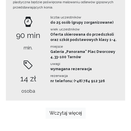
plastyczna będzie poświęcona malowaniu odlewów gipsowych
przedstawiających konia.
liczba uczestników
do 25 osób (grupy zorganizowane)
wiek uczestników
90 min
Oferta skierowana do przedszkoli
oraz szkół podstawowych klasy 1-4.
miejsce
min.
Galeria „Panorama” Plac Dworcowy
4, 33-100 Tarnów
uwagi
wymagana rezerwacja
rezerwacja
14 zł
nr telefonu: (+48) 784 912 326
osoba
Wczytaj więcej