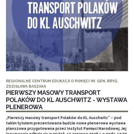
REGIONALNE CENTRUM EDUKACJI O PAMIĘCI IM. GEN. BRYG.
ZDZISŁAWA BASZAKA
PIERWSZY MASOWY TRANSPORT
POLAKÓW DO KL AUSCHWITZ - WYSTAWA
PLENEROWA
„Pierwszy masowy transport Polaków do KL Auschwitz” – pod
takim tytułem prezentowana będzie nowa plenerowa wystawa
planszowa przygotowana przez Instytut Pamięci Narodowej. Jej
inauguracja odbyła się w piątek, 12 czerwca 2026 r. o godz. 12:00