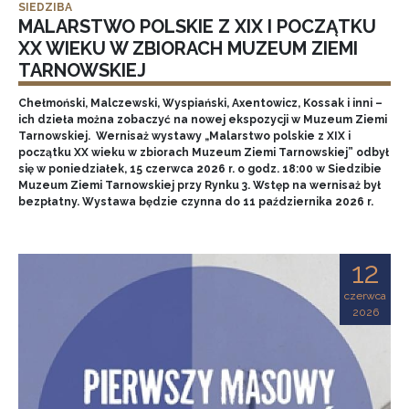
SIEDZIBA
MALARSTWO POLSKIE Z XIX I POCZĄTKU
XX WIEKU W ZBIORACH MUZEUM ZIEMI
TARNOWSKIEJ
Chełmoński, Malczewski, Wyspiański, Axentowicz, Kossak i inni –
ich dzieła można zobaczyć na nowej ekspozycji w Muzeum Ziemi
Tarnowskiej. Wernisaż wystawy „Malarstwo polskie z XIX i
początku XX wieku w zbiorach Muzeum Ziemi Tarnowskiej” odbył
się w poniedziałek, 15 czerwca 2026 r. o godz. 18:00 w Siedzibie
Muzeum Ziemi Tarnowskiej przy Rynku 3. Wstęp na wernisaż był
bezpłatny. Wystawa będzie czynna do 11 października 2026 r.
12
czerwca
2026