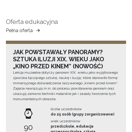
Oferta edukacyjna
Pełna oferta
Muzeum
Ziemi
Tarnowskiej
JAK POWSTAWAŁY PANORAMY?
SZTUKA ILUZJI XIX. WIEKU JAKO
„KINO PRZED KINEM” (NOWOŚĆ)
Lekcja muzealna dotyczy panoram XIX. wieku jako wyjątkowego
zjawiska łączącego sztukę, naukę i iluzję, które stanowiło formę
immersyjnego doświadczenia nazywanego „kinem przed kinem”.
Zajęcia nawiązują m.in. do procesu powstawania panoram oraz
ukazują zarówno techniki malarskie jak i zasady tworzenia tych
monumentalnych obrazów.
liczba uczestników
do 25 osób (grupy zorganizowane)
wiek uczestników
90
przedszkole, edukacja
wczesnoszkolna, szkoła