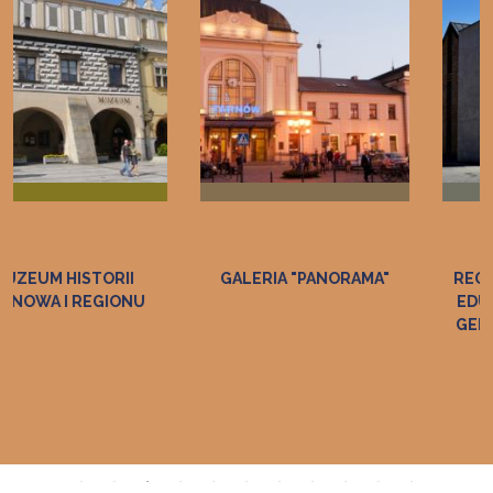
GALERIA "PANORAMA"
REGIONALNE CENTRUM
EDUKACJI O PAMIĘCI IM.
GEN. BRYG. ZDZISŁAWA
BASZAKA