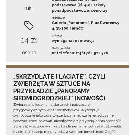
podstawowa (kl. 4-8), szkoły
min.
ponadpodstawowe, seniorzy
miejsce
Galeria „Panorama”, Plac Dworcowy
4, 33-100 Tarnów
uwagi
14 zł
wymagana rezerwacja
rezerwacja
osoba
nr telefonu: (+48) 784 912 326
„SKRZYDLATE I ŁACIATE”, CZYLI
ZWIERZĘTA W SZTUCE NA
PRZYKŁADZIE „PANORAMY
SIEDMIOGRODZKIEJ” (NOWOŚĆ)
Zwierzęta to jeden z najstarszych i najczęściej
przygotowywanych w sztuce motywów. Występują
symbolicznie jako towarzysze ludzi, magicznie, egzotycznie,
podczas bitew, polowań, nieodłącznie z przyrodą. Sama obecność
zwierząt w sztuce wynika z fundamentalnej potrzeby człowieka,
by określić relację między sobą a światem innych istot. Część