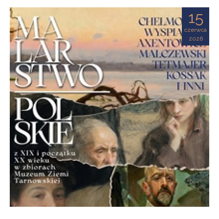
Ziemi
15
Tarnowskiej
czerwca
2026