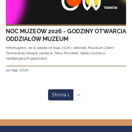
NOC MUZEÓW 2026 - GODZINY OTWARCIA
ODDZIAŁÓW MUZEUM
Informujemy, że w sobotę 16 maja 2026 r. oddziały Muzeum Ziemi
Tarnowskiej biorące udział w „Nocy Muzeów” będą czynne w
następujących godzinach:
15 maja, 2026
Stronicowanie
Następna strona
Strona 1
››