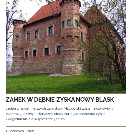
ZAMEK W DĘBNIE ZYSKA NOWY BLASK
Jeden z najcenniejszych zabytków Małopolski zostanie odnowiony,
zachowując swój historyczny charakter, a jednocześnie zyska
udogodnienia dla współczesnych zw
12 czerwca, 2026