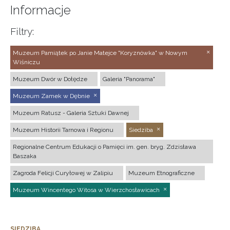
Informacje
Filtry:
Muzeum Pamiątek po Janie Matejce "Koryznówka" w Nowym
Wiśniczu
Muzeum Dwór w Dołędze
Galeria "Panorama"
Muzeum Zamek w Dębnie
Muzeum Ratusz - Galeria Sztuki Dawnej
Muzeum Historii Tarnowa i Regionu
Siedziba
Regionalne Centrum Edukacji o Pamięci im. gen. bryg. Zdzisława
Baszaka
Zagroda Felicji Curyłowej w Zalipiu
Muzeum Etnograficzne
Muzeum Wincentego Witosa w Wierzchosławicach
SIEDZIBA