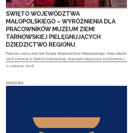
ŚWIĘTO WOJEWÓDZTWA
MAŁOPOLSKIEGO – WYRÓŻNIENIA DLA
PRACOWNIKÓW MUZEUM ZIEMI
TARNOWSKIEJ PIELĘGNUJĄCYCH
DZIEDZICTWO REGIONU.
Podczas uroczystej Gali Święta Województwa Małopolskiego, która odbyła
się 8 czerwca w Operze Krakowskiej, wręczono najwyższe wyróżnienia s
11 czerwca, 2026
SIEDZIBA